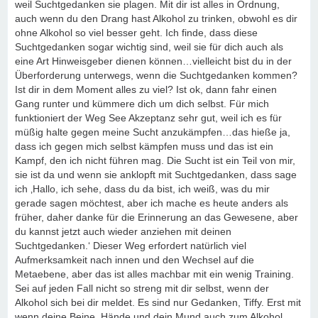
weil Suchtgedanken sie plagen. Mit dir ist alles in Ordnung,
auch wenn du den Drang hast Alkohol zu trinken, obwohl es dir
ohne Alkohol so viel besser geht. Ich finde, dass diese
Suchtgedanken sogar wichtig sind, weil sie für dich auch als
eine Art Hinweisgeber dienen können…vielleicht bist du in der
Überforderung unterwegs, wenn die Suchtgedanken kommen?
Ist dir in dem Moment alles zu viel? Ist ok, dann fahr einen
Gang runter und kümmere dich um dich selbst. Für mich
funktioniert der Weg See Akzeptanz sehr gut, weil ich es für
müßig halte gegen meine Sucht anzukämpfen…das hieße ja,
dass ich gegen mich selbst kämpfen muss und das ist ein
Kampf, den ich nicht führen mag. Die Sucht ist ein Teil von mir,
sie ist da und wenn sie anklopft mit Suchtgedanken, dass sage
ich ‚Hallo, ich sehe, dass du da bist, ich weiß, was du mir
gerade sagen möchtest, aber ich mache es heute anders als
früher, daher danke für die Erinnerung an das Gewesene, aber
du kannst jetzt auch wieder anziehen mit deinen
Suchtgedanken.‘ Dieser Weg erfordert natürlich viel
Aufmerksamkeit nach innen und den Wechsel auf die
Metaebene, aber das ist alles machbar mit ein wenig Training.
Sei auf jeden Fall nicht so streng mit dir selbst, wenn der
Alkohol sich bei dir meldet. Es sind nur Gedanken, Tiffy. Erst mit
wenn deine Beine, Hände und dein Mund auch zum Alkohol