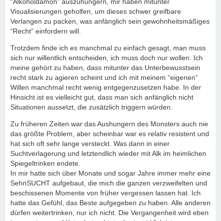
“Alkoholdämon” auszuhungern, mir haben mitunter
Visualisierungen geholfen, um dieses schwer greifbare
Verlangen zu packen, was anfänglich sein gewohnheitsmäßiges
“Recht” einfordern will.
Trotzdem finde ich es manchmal zu einfach gesagt, man muss
sich nur willentlich entscheiden, ich muss doch nur wollen. Ich
meine gehört zu haben, dass mitunter das Unterbewusstsein
recht stark zu agieren scheint und ich mit meinem “eigenen”
Willen manchmal recht wenig entgegenzusetzen habe. In der
Hinsicht ist es vielleicht gut, dass man sich anfänglich nicht
Situationen aussetzt, die zusätzlich triggern würden.
Zu früheren Zeiten war das Aushungern des Monsters auch nie
das größte Problem, aber scheinbar war es relativ resistent und
hat sich oft sehr lange versteckt. Was dann in einer
Suchtverlagerung und letztendlich wieder mit Alk im heimlichen
Spiegeltrinken endete.
In mir hatte sich über Monate und sogar Jahre immer mehr eine
SehnSUCHT aufgebaut, die mich die ganzen verzweifelten und
beschissenen Momente von früher vergessen lassen hat. Ich
hatte das Gefühl, das Beste aufgegeben zu haben. Alle anderen
dürfen weitertrinken, nur ich nicht. Die Vergangenheit wird eben