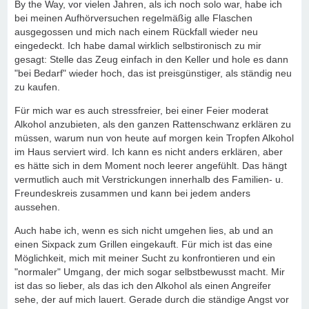
By the Way, vor vielen Jahren, als ich noch solo war, habe ich
bei meinen Aufhörversuchen regelmäßig alle Flaschen
ausgegossen und mich nach einem Rückfall wieder neu
eingedeckt. Ich habe damal wirklich selbstironisch zu mir
gesagt: Stelle das Zeug einfach in den Keller und hole es dann
"bei Bedarf" wieder hoch, das ist preisgünstiger, als ständig neu
zu kaufen.
Für mich war es auch stressfreier, bei einer Feier moderat
Alkohol anzubieten, als den ganzen Rattenschwanz erklären zu
müssen, warum nun von heute auf morgen kein Tropfen Alkohol
im Haus serviert wird. Ich kann es nicht anders erklären, aber
es hätte sich in dem Moment noch leerer angefühlt. Das hängt
vermutlich auch mit Verstrickungen innerhalb des Familien- u.
Freundeskreis zusammen und kann bei jedem anders
aussehen.
Auch habe ich, wenn es sich nicht umgehen lies, ab und an
einen Sixpack zum Grillen eingekauft. Für mich ist das eine
Möglichkeit, mich mit meiner Sucht zu konfrontieren und ein
"normaler" Umgang, der mich sogar selbstbewusst macht. Mir
ist das so lieber, als das ich den Alkohol als einen Angreifer
sehe, der auf mich lauert. Gerade durch die ständige Angst vor