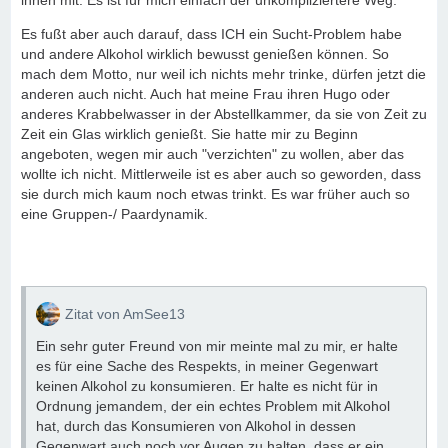
ihnen mit. Es ist für mich einfach der unkompliziertere Weg.
Es fußt aber auch darauf, dass ICH ein Sucht-Problem habe
und andere Alkohol wirklich bewusst genießen können. So
mach dem Motto, nur weil ich nichts mehr trinke, dürfen jetzt die
anderen auch nicht. Auch hat meine Frau ihren Hugo oder
anderes Krabbelwasser in der Abstellkammer, da sie von Zeit zu
Zeit ein Glas wirklich genießt. Sie hatte mir zu Beginn
angeboten, wegen mir auch "verzichten" zu wollen, aber das
wollte ich nicht. Mittlerweile ist es aber auch so geworden, dass
sie durch mich kaum noch etwas trinkt. Es war früher auch so
eine Gruppen-/ Paardynamik.
Zitat von AmSee13
Ein sehr guter Freund von mir meinte mal zu mir, er halte
es für eine Sache des Respekts, in meiner Gegenwart
keinen Alkohol zu konsumieren. Er halte es nicht für in
Ordnung jemandem, der ein echtes Problem mit Alkohol
hat, durch das Konsumieren von Alkohol in dessen
Gegenwart auch noch vor Augen zu halten, dass er ein