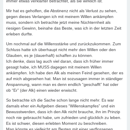
immer etwas verklärter betrachtet, als sie wirklich ist.
Mir hat es geholfen, die Abstinenz nicht als Verlust zu sehen,
gegen dieses Verlangen ich mit meinem Willen ankämpfen
muss, sondern ich betrachte jetzt meine Nüchternheit als
riesigen Gewinn, beinahe das Beste, was ich in der letzten Zeit
erleben durfte.
Um nochmal auf die Willensstärke und zurückzukommen. Zum
Schluss hatte ich überhaupt nicht mehr den Willen oder den
Glauben, es je (dauerhaft) schaffen zu können.
Ich denke, dass lag auch viel daran, dass ich früher immer
gesagt habe, ich MUSS dagegen mit meinem Willen
ankämpfen. Ich habe den Alk als meinen Feind gesehen, der es
auf mich abgesehen hat. Man ist sozusagen immer in ständiger
Anspannung, wann man es denn endlich “geschafft” hat oder
ob “Er” (der Alk) einen wieder erwischt.
So betrachte ich die Sache schon lange nicht mehr. Es war
damals eher ein Aufgeben dieses “Willenskampfes” und ein
Bewusstwerden, dass ich den Alk nicht brauche, ihn im Prinzip
noch nie gebraucht habe, um zufrieden und glücklich zu leben.
Es ist schwer, diesen erlebten Moment zu beschreiben.
Man könnte es vielleicht am Besten mit einer verflossenen