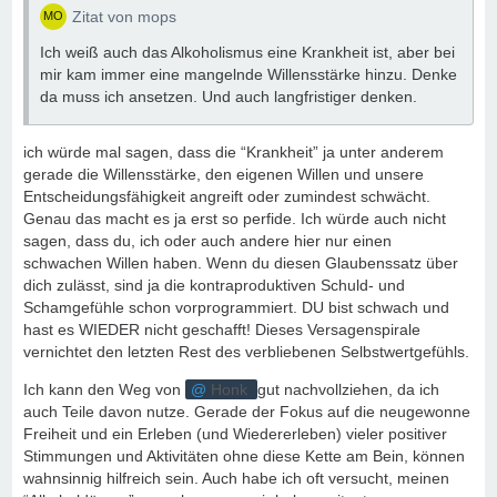
Zitat von mops
Ich weiß auch das Alkoholismus eine Krankheit ist, aber bei
mir kam immer eine mangelnde Willensstärke hinzu. Denke
da muss ich ansetzen. Und auch langfristiger denken.
ich würde mal sagen, dass die “Krankheit” ja unter anderem
gerade die Willensstärke, den eigenen Willen und unsere
Entscheidungsfähigkeit angreift oder zumindest schwächt.
Genau das macht es ja erst so perfide. Ich würde auch nicht
sagen, dass du, ich oder auch andere hier nur einen
schwachen Willen haben. Wenn du diesen Glaubenssatz über
dich zulässt, sind ja die kontraproduktiven Schuld- und
Schamgefühle schon vorprogrammiert. DU bist schwach und
hast es WIEDER nicht geschafft! Dieses Versagenspirale
vernichtet den letzten Rest des verbliebenen Selbstwertgefühls.
Ich kann den Weg von
Honk
gut nachvollziehen, da ich
auch Teile davon nutze. Gerade der Fokus auf die neugewonne
Freiheit und ein Erleben (und Wiedererleben) vieler positiver
Stimmungen und Aktivitäten ohne diese Kette am Bein, können
wahnsinnig hilfreich sein. Auch habe ich oft versucht, meinen