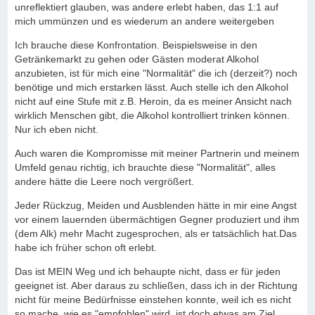
unreflektiert glauben, was andere erlebt haben, das 1:1 auf
mich ummünzen und es wiederum an andere weitergeben
Ich brauche diese Konfrontation. Beispielsweise in den
Getränkemarkt zu gehen oder Gästen moderat Alkohol
anzubieten, ist für mich eine "Normalität" die ich (derzeit?) noch
benötige und mich erstarken lässt. Auch stelle ich den Alkohol
nicht auf eine Stufe mit z.B. Heroin, da es meiner Ansicht nach
wirklich Menschen gibt, die Alkohol kontrolliert trinken können.
Nur ich eben nicht.
Auch waren die Kompromisse mit meiner Partnerin und meinem
Umfeld genau richtig, ich brauchte diese "Normalität", alles
andere hätte die Leere noch vergrößert.
Jeder Rückzug, Meiden und Ausblenden hätte in mir eine Angst
vor einem lauernden übermächtigen Gegner produziert und ihm
(dem Alk) mehr Macht zugesprochen, als er tatsächlich hat.Das
habe ich früher schon oft erlebt.
Das ist MEIN Weg und ich behaupte nicht, dass er für jeden
geeignet ist. Aber daraus zu schließen, dass ich in der Richtung
nicht für meine Bedürfnisse einstehen konnte, weil ich es nicht
so mache, wie es "empfohlen" wird, ist doch etwas am Ziel