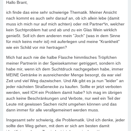
Hallo Brant,
ich finde das eine sehr schwierige Thematik. Meiner Ansicht
nach kommt es auch sehr darauf an, ob ich allein lebe (damit
muss ich mich nur auf mich achten) oder mit Partner*in, welcher
kein Suchtproblem hat und ab und zu ein Glas Wein wirklich
genießt. Soll ich dem anderen mein "Joch" (was in dem Sinne
für mich keins mehr ist) mit auferlegen und meine "Krankheit"
wie ein Schild vor mir hertragen?
Mich hat auch nie die halbe Flasche himmlisches Tröpfchen
meiner Partnerin in der Speisekammer getriggert, sondern ich
habe mir, wenn ich dem Suchtdruck nachgegeben habe, immer
MEINE Getränke in ausreichender Menge besorgt, da war viel
Zeit und viel Weg dazwischen. Und Alk gibt es ja nun "leider" an
jeder nächsten Straßenecke zu kaufen. Sollte er jetzt verboten
werden, weil ICH ein Problem damit habe? Ich mag im übrigen
auch keine Beschränkungen und Verbote, nur weil ein Teil der
Leute mit gewissen Sachen nicht umgehen können und das
dann immer für alle verallgemeinert werden muss.
Insgesamt sehr schwierig, die Problematik. Und ich denke, jeder
sollte den Weg gehen, mit dem er sich am besten damit