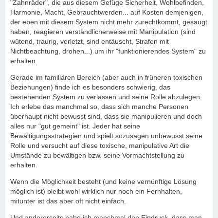
"Zahnräder", die aus diesem Gefüge Sicherheit, Wohlbefinden,
Harmonie, Macht, Gebrauchtwerden... auf Kosten demjenigen,
der eben mit diesem System nicht mehr zurechtkommt, gesaugt
haben, reagieren verständlicherweise mit Manipulation (sind
wütend, traurig, verletzt, sind entäuscht, Strafen mit
Nichtbeachtung, drohen...) um ihr "funktionierendes System" zu
erhalten.
Gerade im familiären Bereich (aber auch in früheren toxischen
Beziehungen) finde ich es besonders schwierig, das
bestehenden System zu verlassen und seine Rolle abzulegen.
Ich erlebe das manchmal so, dass sich manche Personen
überhaupt nicht bewusst sind, dass sie manipulieren und doch
alles nur "gut gemeint" ist. Jeder hat seine
Bewältigungsstrategien und spielt sozusagen unbewusst seine
Rolle und versucht auf diese toxische, manipulative Art die
Umstände zu bewältigen bzw. seine Vormachtstellung zu
erhalten.
Wenn die Möglichkeit besteht (und keine vernünftige Lösung
möglich ist) bleibt wohl wirklich nur noch ein Fernhalten,
mitunter ist das aber oft nicht einfach.
Und andererseits habe ich manchmal den Eindruck, dass man