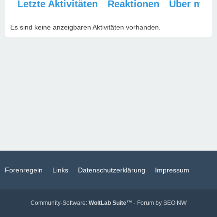
Letzte Aktivitäten
Reaktionen
Über mich
Es sind keine anzeigbaren Aktivitäten vorhanden.
Forenregeln
Links
Datenschutzerklärung
Impressum
Community-Software:
WoltLab Suite™
· Forum by
SEO NW