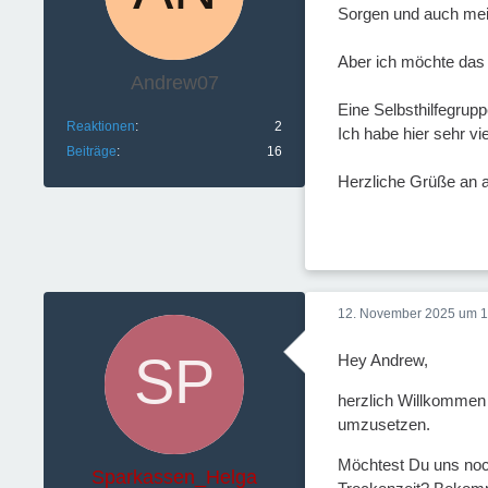
Sorgen und auch mein
Aber ich möchte das 
Andrew07
Eine Selbsthilfegrupp
Reaktionen
2
Ich habe hier sehr vi
Beiträge
16
Herzliche Grüße an a
12. November 2025 um 1
Hey Andrew,
herzlich Willkommen 
umzusetzen.
Möchtest Du uns noc
Sparkassen_Helga