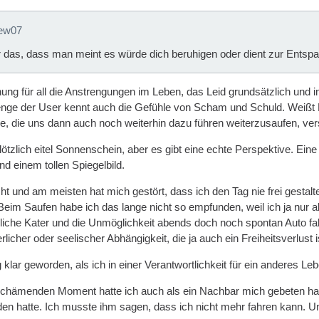
rew07
hr das, dass man meint es würde dich beruhigen oder dient zur Ents
nung für all die Anstrengungen im Leben, das Leid grundsätzlich und i
enge der User kennt auch die Gefühle von Scham und Schuld. Weißt D
e, die uns dann auch noch weiterhin dazu führen weiterzusaufen, ver
lötzlich eitel Sonnenschein, aber es gibt eine echte Perspektive. Eine
d einem tollen Spiegelbild.
ht und am meisten hat mich gestört, dass ich den Tag nie frei gestal
Beim Saufen habe ich das lange nicht so empfunden, weil ich ja nur 
liche Kater und die Unmöglichkeit abends doch noch spontan Auto fah
icher oder seelischer Abhängigkeit, die ja auch ein Freiheitsverlust i
tig klar geworden, als ich in einer Verantwortlichkeit für ein anderes 
hämenden Moment hatte ich auch als ein Nachbar mich gebeten hatte
n hatte. Ich musste ihm sagen, dass ich nicht mehr fahren kann. U