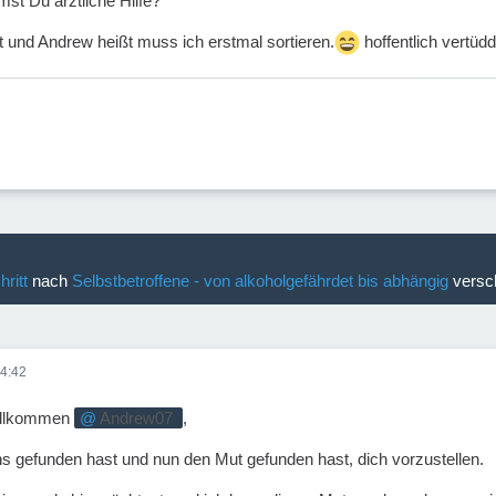
st Du ärztliche Hilfe?
t und Andrew heißt muss ich erstmal sortieren.
hoffentlich vertüdd
hritt
nach
Selbstbetroffene - von alkoholgefährdet bis abhängig
versc
4:42
Willkommen
Andrew07
,
s gefunden hast und nun den Mut gefunden hast, dich vorzustellen.