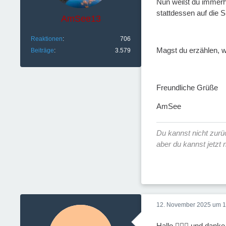
Nun weißt du immerhi
stattdessen auf die 
AmSee13
Reaktionen
706
Magst du erzählen, w
Beiträge
3.579
Freundliche Grüße
AmSee
Du kannst nicht zur
aber du kannst jetzt
12. November 2025 um 1
Hallo 🙋🏼‍♀️ und dank