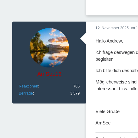
12. November 2025 um 1
Hallo Andrew,
ich frage deswegen d
begleiten.
Ich bitte dich desha
AmSee13
Möglicherweise sind 
Reaktionen
706
interessant bzw. hilfre
Beiträge
3.579
Viele Grüße
AmSee