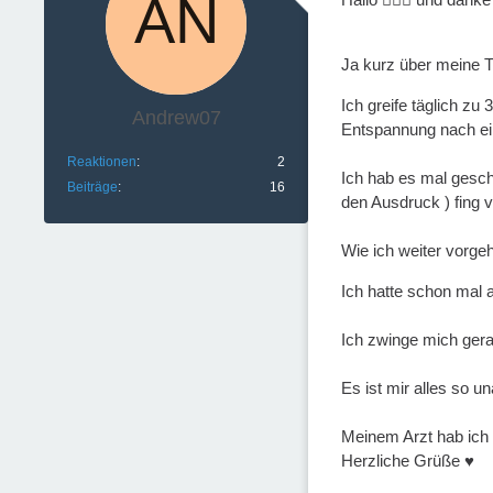
Ja kurz über meine T
Ich greife täglich zu
Andrew07
Entspannung nach ei
Reaktionen
2
Ich hab es mal gescha
Beiträge
16
den Ausdruck ) fing v
Wie ich weiter vorg
Ich hatte schon mal 
Ich zwinge mich gera
Es ist mir alles so 
Meinem Arzt hab ich 
Herzliche Grüße ♥️