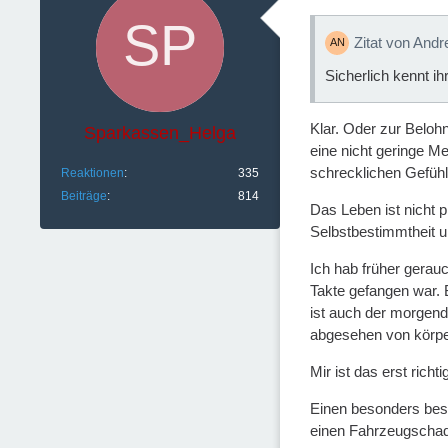
Zitat von And
Sicherlich kennt i
Klar. Oder zur Beloh
Sparkassen_Helga
eine nicht geringe M
schrecklichen Gefühl
Reaktionen
335
Beiträge
814
Das Leben ist nicht p
Selbstbestimmtheit un
Ich hab früher gerauc
Takte gefangen war. 
ist auch der morgend
abgesehen von körperl
Mir ist das erst rich
Einen besonders besc
einen Fahrzeugschade