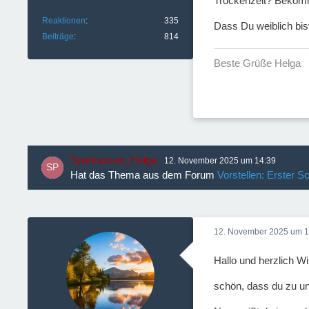
Trockenzeit? Bekomm
Reaktionen
335
Dass Du weiblich bis
Beiträge
814
Beste Grüße Helga
Sparkassen_Helga
12. November 2025 um 14:39
Hat das Thema aus dem Forum
Vorstellen: Erster Sc
12. November 2025 um 1
Hallo und herzlich 
schön, dass du zu un