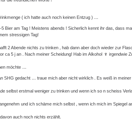
rinkmenge ( ich hatte auch noch keinen Entzug ) …
 3-5 Bier am Tag ! Meistens abends ! Sicherlich kennt ihr das, dass m
nem stressigen Tag!
fft 2 Abende nichts zu trinken , hab dann aber doch wieder zur Flasc
or ca 5 j an . Nach meiner Scheidung! Hab im Alkohol 🍷 irgendwie Zu
ehen möchte …
an SHG gedacht … traue mich aber nicht wirklich . Es weiß in meine
de selbst erstmal weniger zu trinken und wenn ich so n scheiss Verl
unangenehm und ich schäme mich selbst , wenn ich mich im Spiegel a
davon auch noch nichts erzählt.