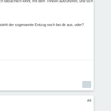
h tatsächlich lohnt, mit dem Trinken aufzuhören, und sich
steht der sogenannte Entzug noch bei dir aus, oder?
#4