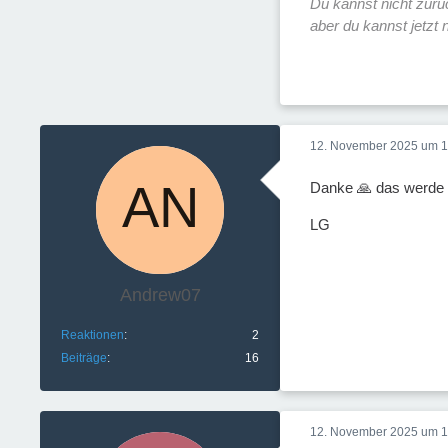
Du kannst nicht zur
aber du kannst jetzt
12. November 2025 um 1
Danke 🙏 das werde 
LG
Andrew07
Reaktionen
2
Beiträge
16
12. November 2025 um 1