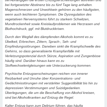
bei Abhängigen die ersten Entzugserscheinungen auftreten und
bei fortgesetzter Abstinenz bis zu fünf Tage lang anhalten.
Magenschmerzen und Unwohlsein gehören zu den häufigsten,
wenn auch leichteren Symptomen. Die Dysregulation des
vegetativen Nervensystems führt zu starkem Schwitzen,
Mundtrockenheit sowie Kreislaufproblemen wie Herzrasen und
Bluthochdruck, ggf. mit Blutdruckkrisen.
Durch den Wegfall des dämpfenden Alkohols kommt es zu
Übelkeit, Erbrechen, Zittern, Sprach-, Seh- und
Empfindungsstörungen. Daneben sinkt die Krampfschwelle des
Gehirns, so dass generalisierte Krampfanfälle mit
Verletzungspotenzial durch Stürze, Aspiration und Zungenbisse
häufig sind. Darüber hinaus kann es zu
Stoffwechselentgleisungen wie Unterzuckerung kommen.
Psychische Entzugserscheinungen reichen von innerer
Reizbarkeit und Unruhe über Konzentrations- und
Gedächtnisstörungen mit verstärkter Suggestibilität bis hin zu
depressiven Verstimmungen und Suizidgedanken.
Überlegungen, die um die Beschaffung von Alkohol kreisen,
sind bei Alkoholkranken auf Entzug die Regel.
Kalter Entzug kann zum Delirium führen, das häufig