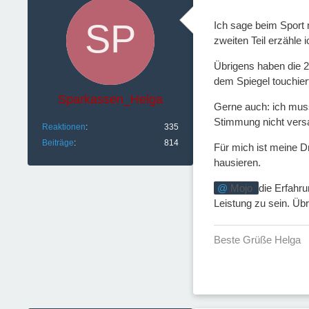
Ich sage beim Sport
zweiten Teil erzähle 
Übrigens haben die 2
dem Spiegel touchier
Sparkassen_Helga
Gerne auch: ich muss 
Stimmung nicht vers
Reaktionen
335
Beiträge
814
Für mich ist meine D
hausieren.
Mojo
die Erfahr
Leistung zu sein. Üb
Beste Grüße Helga