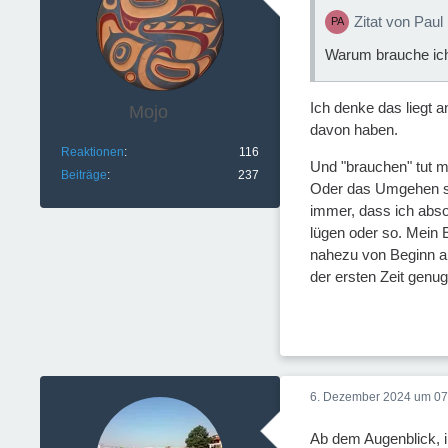
Zitat von Paul
Warum brauche ich 
Ich denke das liegt 
Mojo
davon haben.
Reaktionen
116
Und "brauchen" tut m
Beiträge
237
Oder das Umgehen sol
immer, dass ich absol
lügen oder so. Mein 
nahezu von Beginn an
der ersten Zeit genug
6. Dezember 2024 um 07
Ab dem Augenblick, i