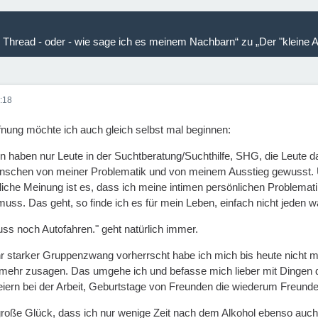
 Thread - oder - wie sage ich es meinem Nachbarn“ zu „Der "kleine 
:18
nung möchte ich auch gleich selbst mal beginnen:
n haben nur Leute in der Suchtberatung/Suchthilfe, SHG, die Leute d
schen von meiner Problematik und von meinem Ausstieg gewusst. Un
liche Meinung ist es, dass ich meine intimen persönlichen Problemat
uss. Das geht, so finde ich es für mein Leben, einfach nicht jeden w
uss noch Autofahren." geht natürlich immer.
hr starker Gruppenzwang vorherrscht habe ich mich bis heute nicht 
mehr zusagen. Das umgehe ich und befasse mich lieber mit Dingen di
eiern bei der Arbeit, Geburtstage von Freunden die wiederum Freunde 
 große Glück, dass ich nur wenige Zeit nach dem Alkohol ebenso auch