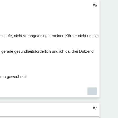
#6
hön saufe, nicht versage/erliege, meinen Körper nicht unnöig
ht gerade gesundheitsförderlich und ich ca. drei Dutzend
hema gewechselt!
#7