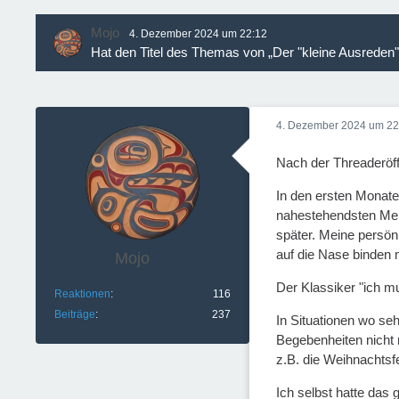
Mojo
4. Dezember 2024 um 22:12
Hat den Titel des Themas von „Der "kleine Ausreden"
4. Dezember 2024 um 22
Nach der Threaderöff
In den ersten Monate
nahestehendsten Men
später. Meine persön
auf die Nase binden m
Mojo
Der Klassiker "ich m
Reaktionen
116
Beiträge
237
In Situationen wo se
Begebenheiten nicht 
z.B. die Weihnachtsf
Ich selbst hatte das