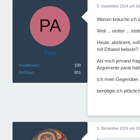
5. Dezember 2024 um 16
Warum brauche ich üb
Weil ... stotter ... s
Heute, abstinent, sol
mit Ethanol belaste?
Paul
Als mich jemand fragt
Reaktionen
330
Argumente parat hatte
Beiträge
951
Ich mein Gegenüber d
benötigte ich plötzl
5. Dezember 2024 um 20