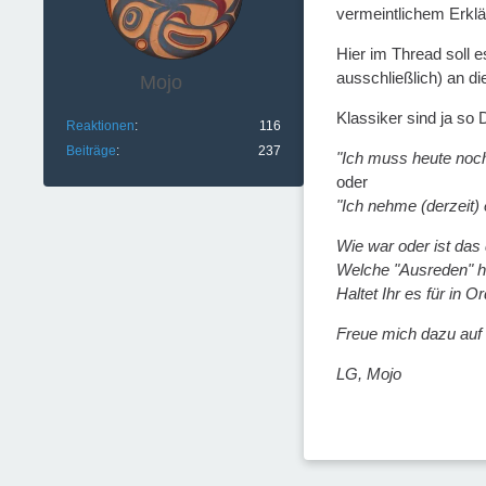
vermeintlichem Erkl
Hier im Thread soll 
ausschließlich) an d
Mojo
Klassiker sind ja so 
Reaktionen
116
Beiträge
237
"Ich muss heute noch
oder
"Ich nehme (derzeit)
Wie war oder ist das
Welche "Ausreden" h
Haltet Ihr es für in 
Freue mich dazu auf
LG, Mojo