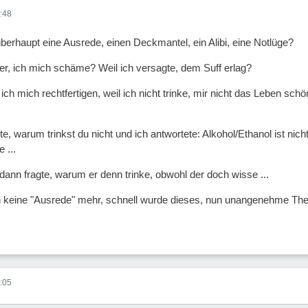
:48
erhaupt eine Ausrede, einen Deckmantel, ein Alibi, eine Notlüge?
totter, ich mich schäme? Weil ich versagte, dem Suff erlag?
l ich mich rechtfertigen, weil ich nicht trinke, mir nicht das Leben sc
e, warum trinkst du nicht und ich antwortete: Alkohol/Ethanol ist nic
 ...
ann fragte, warum er denn trinke, obwohl der doch wisse ...
ich keine "Ausrede" mehr, schnell wurde dieses, nun unangenehme T
:05