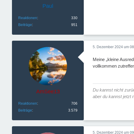
Paul
Reaktionen
330
Beiträge
951
5. Dezember 2024 um 08
Meine „kleine Ausred
vollkommen zutreffen
Du kannst nicht zur
AmSee13
aber du kannst jetzt
Reaktionen
706
Beiträge
3.579
5. Dezember 2024 um 09