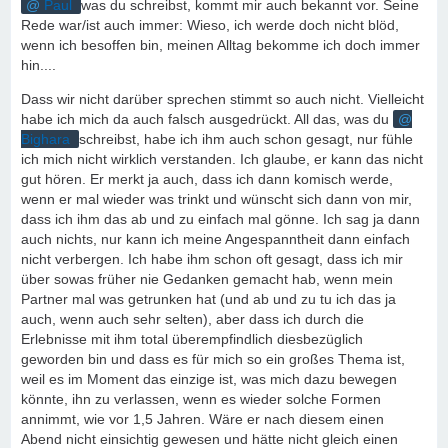
Paul
was du schreibst, kommt mir auch bekannt vor. Seine
Rede war/ist auch immer: Wieso, ich werde doch nicht blöd,
wenn ich besoffen bin, meinen Alltag bekomme ich doch immer
hin....
Dass wir nicht darüber sprechen stimmt so auch nicht. Vielleicht
habe ich mich da auch falsch ausgedrückt. All das, was du
Bighara
schreibst, habe ich ihm auch schon gesagt, nur fühle
ich mich nicht wirklich verstanden. Ich glaube, er kann das nicht
gut hören. Er merkt ja auch, dass ich dann komisch werde,
wenn er mal wieder was trinkt und wünscht sich dann von mir,
dass ich ihm das ab und zu einfach mal gönne. Ich sag ja dann
auch nichts, nur kann ich meine Angespanntheit dann einfach
nicht verbergen. Ich habe ihm schon oft gesagt, dass ich mir
über sowas früher nie Gedanken gemacht hab, wenn mein
Partner mal was getrunken hat (und ab und zu tu ich das ja
auch, wenn auch sehr selten), aber dass ich durch die
Erlebnisse mit ihm total überempfindlich diesbezüglich
geworden bin und dass es für mich so ein großes Thema ist,
weil es im Moment das einzige ist, was mich dazu bewegen
könnte, ihn zu verlassen, wenn es wieder solche Formen
annimmt, wie vor 1,5 Jahren. Wäre er nach diesem einen
Abend nicht einsichtig gewesen und hätte nicht gleich einen