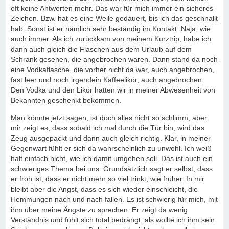
oft keine Antworten mehr. Das war für mich immer ein sicheres
Zeichen. Bzw. hat es eine Weile gedauert, bis ich das geschnallt
hab. Sonst ist er nämlich sehr beständig im Kontakt. Naja, wie
auch immer. Als ich zurückkam von meinem Kurztrip, habe ich
dann auch gleich die Flaschen aus dem Urlaub auf dem
Schrank gesehen, die angebrochen waren. Dann stand da noch
eine Vodkaflasche, die vorher nicht da war, auch angebrochen,
fast leer und noch irgendein Kaffeelikör, auch angebrochen.
Den Vodka und den Likör hatten wir in meiner Abwesenheit von
Bekannten geschenkt bekommen.
Man könnte jetzt sagen, ist doch alles nicht so schlimm, aber
mir zeigt es, dass sobald ich mal durch die Tür bin, wird das
Zeug ausgepackt und dann auch gleich richtig. Klar, in meiner
Gegenwart fühlt er sich da wahrscheinlich zu unwohl. Ich weiß
halt einfach nicht, wie ich damit umgehen soll. Das ist auch ein
schwieriges Thema bei uns. Grundsätzlich sagt er selbst, dass
er froh ist, dass er nicht mehr so viel trinkt, wie früher. In mir
bleibt aber die Angst, dass es sich wieder einschleicht, die
Hemmungen nach und nach fallen. Es ist schwierig für mich, mit
ihm über meine Ängste zu sprechen. Er zeigt da wenig
Verständnis und fühlt sich total bedrängt, als wollte ich ihm sein