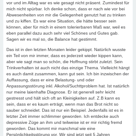
vor und im Alltag war es wie gesagt nicht präsent. Zumindest für
mich nicht spürbar. Ich denke schon, dass er nach wie vor bei
Abwesenheiten von mir die Gelegenheit genutzt hat zu trinken
und zu kiffen. Es war eine Situation, die hätte besser sein
können, aber für mich in einem tolerierbaren Maß war, weil es
eben parallel dazu auch sehr viel Schönes und Gutes gab.
Sagen wir es mal so, die Balance hat gestimmt.
Das ist in den letzten Monaten leider gekippt. Natürlich wusste
ein Teil von mir immer, dass es jederzeit wieder kippen kann,
aber wie sagt man so schön, die Hoffnung stirbt zuletzt. Sein
Trinkverhalten ist auch nicht das einzige Thema. Vielleicht hängt
es auch damit zusammen, kann gut sein. Ich bin inzwischen der
Auffassung, dass er eine Belastung- und oder
Anpassungsstörung inkl. Alkohol/Suchttproblem hat. Ist natürlich
nur meine laienhafte Diagnose. Er ist generell sehr leicht
gestresst und hält sich oft an Kleinigkeiten auf. Z.B kann es
sein, dass er es kaum erträgt, wenn man das Brot nicht so
sauber schneidet. Das ist nur ein Beispiel. Jedenfalls ist es in
letzter Zeit immer schlimmer geworden. Ich entdecke auch
depressive Züge an ihm und teilweise ist er mir richtig fremd
geworden. Das kommt mir manchmal wie eine
Persönlichkeitsstörung vor. Wir sind jetzt seit 5 Jahren