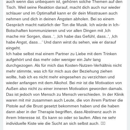
auch wenn das unbequem ist, gehören solche Themen auf den
Tisch. Weil seine Reaktion darauf, macht dich auch nur wieder
schlauer und im Optimalfall kann er dir dein Misstrauen auch
nehmen und dich in deinen Ängsten abholen. Bei so einem
Gespräch macht natürlich der Ton die Musik. Ich würde in Ich-
Botschaften kommunizieren und vor allen Dingen mit ‚Ich
mache mir Sorgen, dass..‘, ‚Ich habe das Gefühl, dass..‘, ‚Ich
habe Angst, dass…‘ Und dann wirst du sehen, wie er darauf
eingeht.
Ich habe selbst mal einem Partner zu Liebe mit dem Trinken
aufgehört und das mehr oder weniger ein Jahr lang
durchgezogen. Als für mich das Kosten-Nutzen-Verhältnis nicht
mehr stimmte, was ich für mich aus der Beziehung ziehen
wollte, hab ich es nicht mehr eingesehen zu verzichten und
wieder anfangen mit dem Alkohol. Bei mir ist die Motivation von
Außen also nicht zu einer inneren Motivation geworden damals.
Das ist jedoch von Mensch zu Mensch verschieden. In der Klinik
waren mit mir zusammen auch Leute, die von ihrem Partner die
Pistole auf die Brust gesetzt bekommen haben und die haben
dann aber in der Therapie begriffen, dass Abstinenz auch in
ihrem Interesse ist. Es kann so oder so laufen. Alles ne sehr
individuelle Kiste wie die Sucht an sich selbst auch. 🤷‍♀️