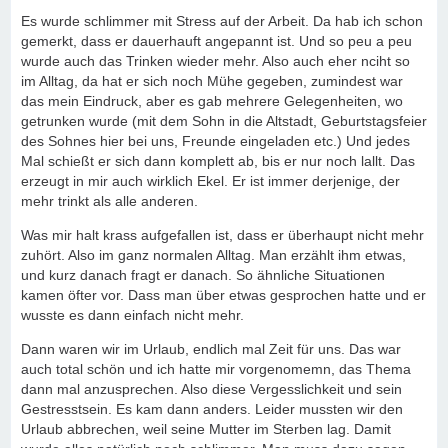
Es wurde schlimmer mit Stress auf der Arbeit. Da hab ich schon
gemerkt, dass er dauerhauft angepannt ist. Und so peu a peu
wurde auch das Trinken wieder mehr. Also auch eher nciht so
im Alltag, da hat er sich noch Mühe gegeben, zumindest war
das mein Eindruck, aber es gab mehrere Gelegenheiten, wo
getrunken wurde (mit dem Sohn in die Altstadt, Geburtstagsfeier
des Sohnes hier bei uns, Freunde eingeladen etc.) Und jedes
Mal schießt er sich dann komplett ab, bis er nur noch lallt. Das
erzeugt in mir auch wirklich Ekel. Er ist immer derjenige, der
mehr trinkt als alle anderen.
Was mir halt krass aufgefallen ist, dass er überhaupt nicht mehr
zuhört. Also im ganz normalen Alltag. Man erzählt ihm etwas,
und kurz danach fragt er danach. So ähnliche Situationen
kamen öfter vor. Dass man über etwas gesprochen hatte und er
wusste es dann einfach nicht mehr.
Dann waren wir im Urlaub, endlich mal Zeit für uns. Das war
auch total schön und ich hatte mir vorgenomemn, das Thema
dann mal anzusprechen. Also diese Vergesslichkeit und sein
Gestresstsein. Es kam dann anders. Leider mussten wir den
Urlaub abbrechen, weil seine Mutter im Sterben lag. Damit