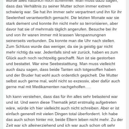
wurde alles natürlich noch schlimmer. Man muss dazu sagen,
dass das Verhältnis zu seiner Mutter schon immer extrem
schwierig war. Sie hat ihn immer sehr verpartnert und ihn für ihr
Seelenheil verantwortlich gemacht. Die letzten Monate war sie
stark dement und konnte ihn nicht mehr so terrorisieren, aber
davor hat sie of mehrmals täglich angerufen. Besuche bei ihr
und von ihr waren immer mit krassen Verspannungnen
seinerseits verbunden. Da konnte man die Uhr nach stellen.
Zum Schluss wurde das weniger, da sie ja geistig gar nicht
mehr richtig da war. Jedenfalls sind wir zurück, haben es zum
Glück auch noch rechtzeitig geschafft. Nun ist sie gestorben
und bestattet. War eine Seebestatttung. Man muss vielleicht
auch dazu sagen, dass beide Tanten sich totgesoffen haben
und der Bruder hat wohl auch ordentlich gepichelt. Die Mutter
selbst auch gerne mal, wohl nicht so exzessiv, aber dafür auch
gerne mal mit Medikamenten nachgeholfen.....
Ich kann verstehen, dass das für ihn alles sehr belastend war
und ist. Und wenn diese Thematik jetzt erstmalig aufgetreten
wäre, würde ich hier vielleicht auch nicht schreiben. Aber er ist
einfach generell mit vielen Dingen total überforderrt. Ich habe
das auch schon hinter mir, beide Eltern leben nicht mehr. Zu der
Zeit war ich alleinerziehend und ich war auch schon oft sehr