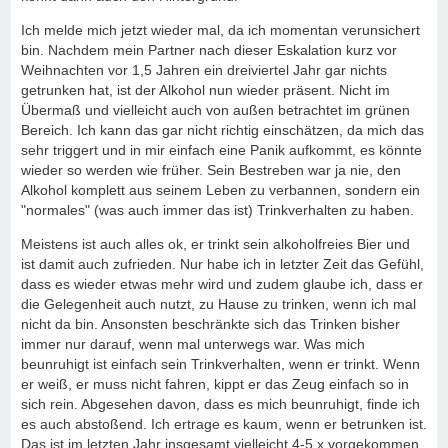
Ich melde mich jetzt wieder mal, da ich momentan verunsichert
bin. Nachdem mein Partner nach dieser Eskalation kurz vor
Weihnachten vor 1,5 Jahren ein dreiviertel Jahr gar nichts
getrunken hat, ist der Alkohol nun wieder präsent. Nicht im
Übermaß und vielleicht auch von außen betrachtet im grünen
Bereich. Ich kann das gar nicht richtig einschätzen, da mich das
sehr triggert und in mir einfach eine Panik aufkommt, es könnte
wieder so werden wie früher. Sein Bestreben war ja nie, den
Alkohol komplett aus seinem Leben zu verbannen, sondern ein
"normales" (was auch immer das ist) Trinkverhalten zu haben.
Meistens ist auch alles ok, er trinkt sein alkoholfreies Bier und
ist damit auch zufrieden. Nur habe ich in letzter Zeit das Gefühl,
dass es wieder etwas mehr wird und zudem glaube ich, dass er
die Gelegenheit auch nutzt, zu Hause zu trinken, wenn ich mal
nicht da bin. Ansonsten beschränkte sich das Trinken bisher
immer nur darauf, wenn mal unterwegs war. Was mich
beunruhigt ist einfach sein Trinkverhalten, wenn er trinkt. Wenn
er weiß, er muss nicht fahren, kippt er das Zeug einfach so in
sich rein. Abgesehen davon, dass es mich beunruhigt, finde ich
es auch abstoßend. Ich ertrage es kaum, wenn er betrunken ist.
Das ist im letzten Jahr insgesamt vielleicht 4-5 x vorgekommen.