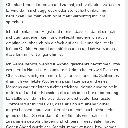
Offenbar braucht er es ab und zu mal, sich volllaufen zu lassen.
Er wird dann nicht aggressiv oder so. Ist halt einfach nur
betrunken und man kann nicht mehr vernünftig mit ihm
sprechen.
Ich hab einfach nur Angst und merke, dass ich damit einfach
nicht gut umgehen kann und vielleicht reagiere ich auch
empfindlich, aber ich bin einfach auf der Hut und das ist ein
blödes Gefühl. Er merkt es natürlich auch und ich weiß auch,
dass für ihn nicht angenehm ist.
Ich werde nervös, wenn wir Alkohol geschenkt bekommen, bzw.
wenn er im Haus ist. Aus unserem Urlaub hat er zwei Flaschen
Obstschnaps mitgenommen. Ist ja an sich auch nix Schlimmes
dran. Ich war letzte Woche ein paar Tage weg und eines
Morgens war er einfach nicht erreichbar. Normalerweise steht
er früh auf und der Kleinste sollte auch in die Ferienbetreuung.
Es stellte sich dann heraus, dass er erst später losmusste.
Trotzdem war mir das klar, dass er sich am Abend vorher
abgeschossen hatte, zumal er sich abends auch nicht mehr
gemeldet hat. So war das früher öfter, als wir noch nicht
zusammen gewohnt haben und ich bei mir geschlafen habe.
Gegen Abend wurde der Kontakt immer weniger, bzw. kamen