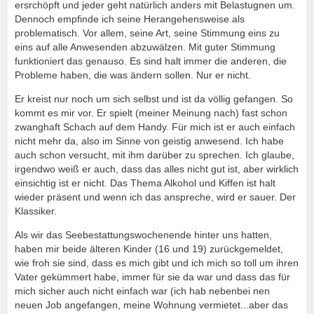
ersrchöpft und jeder geht natürlich anders mit Belastugnen um.
Dennoch empfinde ich seine Herangehensweise als
problematisch. Vor allem, seine Art, seine Stimmung eins zu
eins auf alle Anwesenden abzuwälzen. Mit guter Stimmung
funktioniert das genauso. Es sind halt immer die anderen, die
Probleme haben, die was ändern sollen. Nur er nicht.
Er kreist nur noch um sich selbst und ist da völlig gefangen. So
kommt es mir vor. Er spielt (meiner Meinung nach) fast schon
zwanghaft Schach auf dem Handy. Für mich ist er auch einfach
nicht mehr da, also im Sinne von geistig anwesend. Ich habe
auch schon versucht, mit ihm darüber zu sprechen. Ich glaube,
irgendwo weiß er auch, dass das alles nicht gut ist, aber wirklich
einsichtig ist er nicht. Das Thema Alkohol und Kiffen ist halt
wieder präsent und wenn ich das anspreche, wird er sauer. Der
Klassiker.
Als wir das Seebestattungswochenende hinter uns hatten,
haben mir beide älteren Kinder (16 und 19) zurückgemeldet,
wie froh sie sind, dass es mich gibt und ich mich so toll um ihren
Vater gekümmert habe, immer für sie da war und dass das für
mich sicher auch nicht einfach war (ich hab nebenbei nen
neuen Job angefangen, meine Wohnung vermietet...aber das