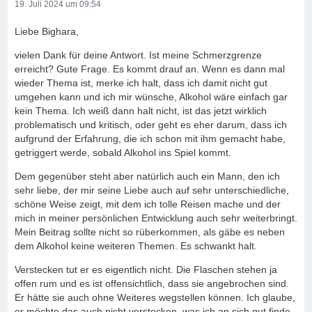
19. Juli 2024 um 09:54
Liebe Bighara,
vielen Dank für deine Antwort. Ist meine Schmerzgrenze
erreicht? Gute Frage. Es kommt drauf an. Wenn es dann mal
wieder Thema ist, merke ich halt, dass ich damit nicht gut
umgehen kann und ich mir wünsche, Alkohol wäre einfach gar
kein Thema. Ich weiß dann halt nicht, ist das jetzt wirklich
problematisch und kritisch, oder geht es eher darum, dass ich
aufgrund der Erfahrung, die ich schon mit ihm gemacht habe,
getriggert werde, sobald Alkohol ins Spiel kommt.
Dem gegenüber steht aber natürlich auch ein Mann, den ich
sehr liebe, der mir seine Liebe auch auf sehr unterschiedliche,
schöne Weise zeigt, mit dem ich tolle Reisen mache und der
mich in meiner persönlichen Entwicklung auch sehr weiterbringt.
Mein Beitrag sollte nicht so rüberkommen, als gäbe es neben
dem Alkohol keine weiteren Themen. Es schwankt halt.
Verstecken tut er es eigentlich nicht. Die Flaschen stehen ja
offen rum und es ist offensichtlich, dass sie angebrochen sind.
Er hätte sie auch ohne Weiteres wegstellen können. Ich glaube,
er möchte das auch nicht verstecken, was ich an sich gut finde.