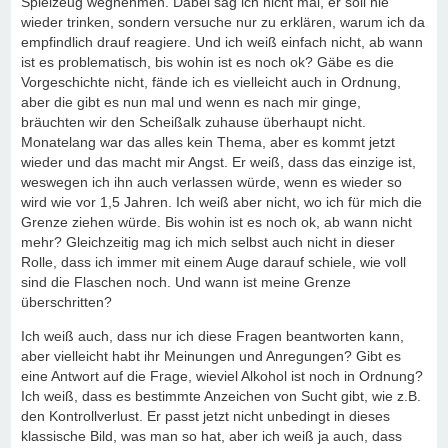
Spielzeug wegnehmen. Dabei sag ich nicht mal, er soll nie
wieder trinken, sondern versuche nur zu erklären, warum ich da
empfindlich drauf reagiere. Und ich weiß einfach nicht, ab wann
ist es problematisch, bis wohin ist es noch ok? Gäbe es die
Vorgeschichte nicht, fände ich es vielleicht auch in Ordnung,
aber die gibt es nun mal und wenn es nach mir ginge,
bräuchten wir den Scheißalk zuhause überhaupt nicht.
Monatelang war das alles kein Thema, aber es kommt jetzt
wieder und das macht mir Angst. Er weiß, dass das einzige ist,
weswegen ich ihn auch verlassen würde, wenn es wieder so
wird wie vor 1,5 Jahren. Ich weiß aber nicht, wo ich für mich die
Grenze ziehen würde. Bis wohin ist es noch ok, ab wann nicht
mehr? Gleichzeitig mag ich mich selbst auch nicht in dieser
Rolle, dass ich immer mit einem Auge darauf schiele, wie voll
sind die Flaschen noch. Und wann ist meine Grenze
überschritten?
Ich weiß auch, dass nur ich diese Fragen beantworten kann,
aber vielleicht habt ihr Meinungen und Anregungen? Gibt es
eine Antwort auf die Frage, wieviel Alkohol ist noch in Ordnung?
Ich weiß, dass es bestimmte Anzeichen von Sucht gibt, wie z.B.
den Kontrollverlust. Er passt jetzt nicht unbedingt in dieses
klassische Bild, was man so hat, aber ich weiß ja auch, dass