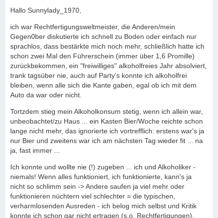
Hallo Sunnylady_1970,
ich war Rechtfertigungsweltmeister, die Anderen/mein
Gegen0ber diskutierte ich schnell zu Boden oder einfach nur
sprachlos, dass bestärkte mich noch mehr, schließlich hatte ich
schon zwei Mal den Führerschein (immer über 1,6 Promille)
zurückbekommen, ein "freiwilliges" alkoholfreies Jahr absolviert,
trank tagsüber nie, auch auf Party's konnte ich alkoholfrei
bleiben, wenn alle sich die Kante gaben, egal ob ich mit dem
Auto da war oder nicht.
Tortzdem stieg mein Alkoholkonsum stetig, wenn ich allein war,
unbeobachtet/zu Haus ... ein Kasten Bier/Woche reichte schon
lange nicht mehr, das ignorierte ich vortrefflich: erstens war's ja
nur Bier und zweitens war ich am nächsten Tag wieder fit ... na
ja, fast immer ...
Ich konnte und wollte nie (!) zugeben ... ich und Alkoholiker -
niemals! Wenn alles funktioniert, ich funktionierte, kann's ja
nicht so schlimm sein -> Andere saufen ja viel mehr oder
funktionieren nüchtern viel schlechter = die typischen,
verharmlosenden Ausreden - ich belog mich selbst und Kritik
konnte ich schon gar nicht ertragen (s.o. Rechtfertigungen).