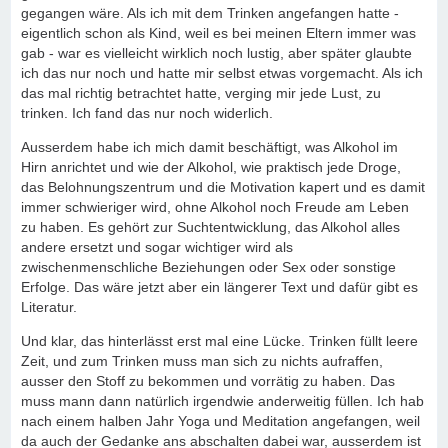
gegangen wäre. Als ich mit dem Trinken angefangen hatte -
eigentlich schon als Kind, weil es bei meinen Eltern immer was
gab - war es vielleicht wirklich noch lustig, aber später glaubte
ich das nur noch und hatte mir selbst etwas vorgemacht. Als ich
das mal richtig betrachtet hatte, verging mir jede Lust, zu
trinken. Ich fand das nur noch widerlich.
Ausserdem habe ich mich damit beschäftigt, was Alkohol im
Hirn anrichtet und wie der Alkohol, wie praktisch jede Droge,
das Belohnungszentrum und die Motivation kapert und es damit
immer schwieriger wird, ohne Alkohol noch Freude am Leben
zu haben. Es gehört zur Suchtentwicklung, das Alkohol alles
andere ersetzt und sogar wichtiger wird als
zwischenmenschliche Beziehungen oder Sex oder sonstige
Erfolge. Das wäre jetzt aber ein längerer Text und dafür gibt es
Literatur.
Und klar, das hinterlässt erst mal eine Lücke. Trinken füllt leere
Zeit, und zum Trinken muss man sich zu nichts aufraffen,
ausser den Stoff zu bekommen und vorrätig zu haben. Das
muss mann dann natürlich irgendwie anderweitig füllen. Ich hab
nach einem halben Jahr Yoga und Meditation angefangen, weil
da auch der Gedanke ans abschalten dabei war, ausserdem ist