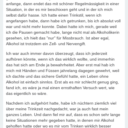
anfange, dann endet das mit schöner Regelmässigkeit in einer
Situation, in der es mir beschixxen geht und in der ich mich
selbst dafür hasse. Ich hatte einen Trinkstil, wenn ich
angefangen habe, dann habe ich getrunken, bis ich absolut voll
war und nicht mehr konnte. Dabei hatte ich mich, gerade weil
ich die Pausen gemacht habe, lange nicht mal als Alkoholikerin
gesehen, ich hielt das "nur" für Missbrauch. Ist aber egal,
Alkohol ist trotzdem ein Zell- und Nervengift.
Ich war auch immer davon überzeugt, dass ich jederzeit
aufhören könnte, wenn ich das wirklich wollte, und immerhin
das hat sich am Ende ja bewahrheitet. Aber erst mal hab ich
mich mit Händen und Füssen jahrelang dagegen gewehrt, weil
ich dachte und das sichere Gefühl hatte, ein Leben ohne
Alkohol ist einfach sinnlos. Erst als es mir schlecht genug ging,
fand ich, es wäre ja mal einen ernsthaften Versuch wert, wie
das eigentlich so wäre.
Nachdem ich aufgehört hatte, habe ich nüchtern ziemlich viel
über meine Trinkzeit nachgedacht, war ja auch fast mein
ganzes Leben. Und dann fiel mir auf, dass es schon sehr lange
keine Situationen mehr gegeben hatte, in denen mir Alkohol
geholfen hatte oder wo es mir vom Trinken wirklich besser