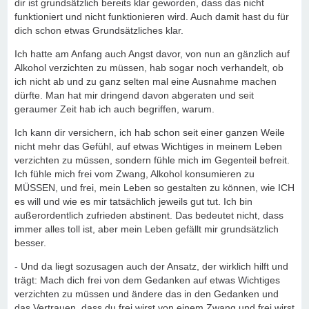
dir ist grundsätzlich bereits klar geworden, dass das nicht
funktioniert und nicht funktionieren wird. Auch damit hast du für
dich schon etwas Grundsätzliches klar.
Ich hatte am Anfang auch Angst davor, von nun an gänzlich auf
Alkohol verzichten zu müssen, hab sogar noch verhandelt, ob
ich nicht ab und zu ganz selten mal eine Ausnahme machen
dürfte. Man hat mir dringend davon abgeraten und seit
geraumer Zeit hab ich auch begriffen, warum.
Ich kann dir versichern, ich hab schon seit einer ganzen Weile
nicht mehr das Gefühl, auf etwas Wichtiges in meinem Leben
verzichten zu müssen, sondern fühle mich im Gegenteil befreit.
Ich fühle mich frei vom Zwang, Alkohol konsumieren zu
MÜSSEN, und frei, mein Leben so gestalten zu können, wie ICH
es will und wie es mir tatsächlich jeweils gut tut. Ich bin
außerordentlich zufrieden abstinent. Das bedeutet nicht, dass
immer alles toll ist, aber mein Leben gefällt mir grundsätzlich
besser.
- Und da liegt sozusagen auch der Ansatz, der wirklich hilft und
trägt: Mach dich frei von dem Gedanken auf etwas Wichtiges
verzichten zu müssen und ändere das in den Gedanken und
das Vertrauen, dass du frei wirst von einem Zwang und frei wirst