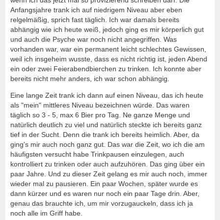
wenn ich das jetzt mal so provizierend schreiben darf. Die
Anfangsjahre trank ich auf niedrigem Niveau aber eben
relgelmäßig, sprich fast täglich. Ich war damals bereits
abhängig wie ich heute weiß, jedoch ging es mir körperlich gut
und auch die Psyche war noch nicht angegriffen. Was
vorhanden war, war ein permanent leicht schlechtes Gewissen,
weil ich insgeheim wusste, dass es nicht richtig ist, jeden Abend
ein oder zwei Feierabendbierchen zu trinken. Ich konnte aber
bereits nicht mehr anders, ich war schon abhängig.
Eine lange Zeit trank ich dann auf einen Niveau, das ich heute
als "mein" mittleres Niveau bezeichnen würde. Das waren
täglich so 3 - 5, max 6 Bier pro Tag. Ne ganze Menge und
natürlich deutlich zu viel und natürlich steckte ich bereits ganz
tief in der Sucht. Denn die trank ich bereits heimlich. Aber, da
ging's mir auch noch ganz gut. Das war die Zeit, wo ich die am
häufigsten versucht habe Trinkpausen einzulegen, auch
kontrolliert zu trinken oder auch aufzuhören. Das ging über ein
paar Jahre. Und zu dieser Zeit gelang es mir auch noch, immer
wieder mal zu pausieren. Ein paar Wochen, später wurde es
dann kürzer und es waren nur noch ein paar Tage drin. Aber,
genau das brauchte ich, um mir vorzugauckeln, dass ich ja
noch alle im Griff habe.