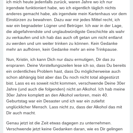
ich mich heute jedenfalls zurück, waren Jahre wo ich nur
irgendwie funktioniert habe, wo ich eigentlich täglich nichts
anderes gemacht habe, als irgendwie mein Kartenhaus vor dem
Einstürzen zu bewahren. Dazu war mir jedes Mittel recht, ich
war ein begnadeter Lügner und Betrüger. Ich war in der Lage,
die abgefahrendste und unglaubwürdigste Geschichte als wahr
zu verkaufen und ich hab das auch oft getan um nicht entlarvt
zu werden und um weiter trinken zu können. Kein Gedanke
mehr an aufhören, kein Gedanke mehr an eine Trinkpause.
Nun, Kristin, ich kann Dich nur dazu ermutigen, Dir das zu
erspraren. Deine Vorstellungszeilen lese ich so, dass Du bereits
ein ordentliches Problem hast, dass Du möglicherweise auch
schon abhängig bist aber das Du noch nicht total abgestürzt
bist. Lass es es soweit nicht kommen, verschwende Deine 30er
Jahre (und auch die folgenden) nicht an Alkohol. Ich hab meine
30er Jahre komplett an den Alkohol verloren, mein 40.
Geburtstag war ein Desaster und ich war ein zutiefst
unglücklicher Mensch. Lass nicht zu, dass der Alkohol das mit
Dir auch macht.
Genau jetzt ist die Zeit etwas dagegen zu unternehmen.
Verschwende jetzt keine Gedanken daran, wie es Dir gelingen