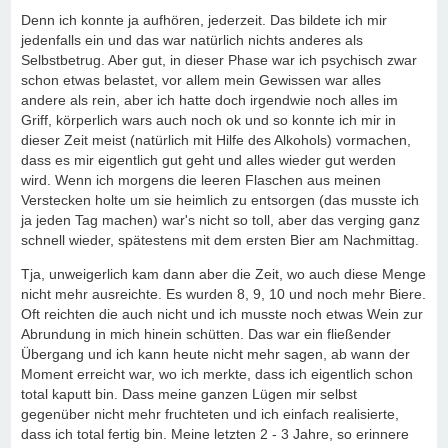
Denn ich konnte ja aufhören, jederzeit. Das bildete ich mir
jedenfalls ein und das war natürlich nichts anderes als
Selbstbetrug. Aber gut, in dieser Phase war ich psychisch zwar
schon etwas belastet, vor allem mein Gewissen war alles
andere als rein, aber ich hatte doch irgendwie noch alles im
Griff, körperlich wars auch noch ok und so konnte ich mir in
dieser Zeit meist (natürlich mit Hilfe des Alkohols) vormachen,
dass es mir eigentlich gut geht und alles wieder gut werden
wird. Wenn ich morgens die leeren Flaschen aus meinen
Verstecken holte um sie heimlich zu entsorgen (das musste ich
ja jeden Tag machen) war's nicht so toll, aber das verging ganz
schnell wieder, spätestens mit dem ersten Bier am Nachmittag.
Tja, unweigerlich kam dann aber die Zeit, wo auch diese Menge
nicht mehr ausreichte. Es wurden 8, 9, 10 und noch mehr Biere.
Oft reichten die auch nicht und ich musste noch etwas Wein zur
Abrundung in mich hinein schütten. Das war ein fließender
Übergang und ich kann heute nicht mehr sagen, ab wann der
Moment erreicht war, wo ich merkte, dass ich eigentlich schon
total kaputt bin. Dass meine ganzen Lügen mir selbst
gegenüber nicht mehr fruchteten und ich einfach realisierte,
dass ich total fertig bin. Meine letzten 2 - 3 Jahre, so erinnere