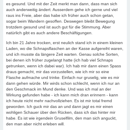
es gesund. Und mit der Zeit merkt man dann, dass man sich
auch anderweitig ändert. Ausserdem gehe ich gerne und viel
raus ins Freie, aber das habe ich früher auch schon getan,
sogar beim Wandern gesoffen. Deswegen bleibt Bewegung
trotzdem gesund und ist auch gut für die Stimmung. Aber
natürlich gibt es auch andere Beschäftigungen.
Ich bin 21 Jahre trocken, erst neulich stand ich in einem kleinen
Laden, wo die Schnapsflaschen an der Kasse aufgereiht waren,
und ich musste da längere Zeit warten. Genau solche Sorten,
bei denen ich früher zugelangt hatte (ich hab viel Schnaps
getrunken, wenn ich dabei war). Ich hab mir dann einen Spass
draus gemacht, mir das vorzustellen, wie ich mir so eine
Flasche aufmache und trinke. Einfach nur gruselig, wie es mir
dann gehen würde. Mir wirds schon schlecht, wenn ich nur an
den Geschmack im Mund denke. Und was ich mal an der
Wirkung gefunden habe - ich kann mich dran erinnern - kann
ich heute nicht mehr nachvollziehen. Es ist mir total fremd
geworden. Ich guck mir das an und dann jagt es mir einen
wohligen Schauer über den Rücken, dass ich das hinter mir
habe. Es ist wie irgendein Gruselfilm, den man sich anguckt,
den man aber nicht erleben will.