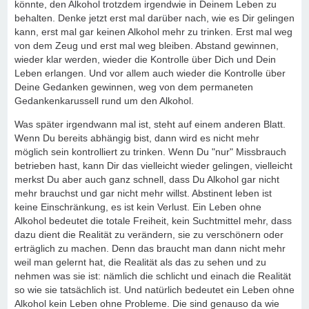
könnte, den Alkohol trotzdem irgendwie in Deinem Leben zu
behalten. Denke jetzt erst mal darüber nach, wie es Dir gelingen
kann, erst mal gar keinen Alkohol mehr zu trinken. Erst mal weg
von dem Zeug und erst mal weg bleiben. Abstand gewinnen,
wieder klar werden, wieder die Kontrolle über Dich und Dein
Leben erlangen. Und vor allem auch wieder die Kontrolle über
Deine Gedanken gewinnen, weg von dem permaneten
Gedankenkarussell rund um den Alkohol.
Was später irgendwann mal ist, steht auf einem anderen Blatt.
Wenn Du bereits abhängig bist, dann wird es nicht mehr
möglich sein kontrolliert zu trinken. Wenn Du "nur" Missbrauch
betrieben hast, kann Dir das vielleicht wieder gelingen, vielleicht
merkst Du aber auch ganz schnell, dass Du Alkohol gar nicht
mehr brauchst und gar nicht mehr willst. Abstinent leben ist
keine Einschränkung, es ist kein Verlust. Ein Leben ohne
Alkohol bedeutet die totale Freiheit, kein Suchtmittel mehr, dass
dazu dient die Realität zu verändern, sie zu verschönern oder
erträglich zu machen. Denn das braucht man dann nicht mehr
weil man gelernt hat, die Realität als das zu sehen und zu
nehmen was sie ist: nämlich die schlicht und einach die Realität
so wie sie tatsächlich ist. Und natürlich bedeutet ein Leben ohne
Alkohol kein Leben ohne Probleme. Die sind genauso da wie