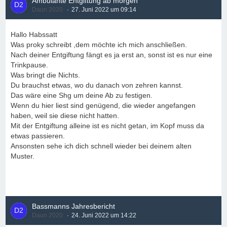
Ambulante Entgiftung ab morgen
Daun 2020
27. Juni 2022 um 09:14
Hallo Habssatt
Was proky schreibt ,dem möchte ich mich anschließen.
Nach deiner Entgiftung fängt es ja erst an, sonst ist es nur eine
Trinkpause.
Was bringt die Nichts.
Du brauchst etwas, wo du danach von zehren kannst.
Das wäre eine Shg um deine Ab zu festigen.
Wenn du hier liest sind genügend, die wieder angefangen
haben, weil sie diese nicht hatten.
Mit der Entgiftung alleine ist es nicht getan, im Kopf muss da
etwas passieren.
Ansonsten sehe ich dich schnell wieder bei deinem alten
Muster.
Bassmanns Jahresbericht
Daun 2020
24. Juni 2022 um 14:22