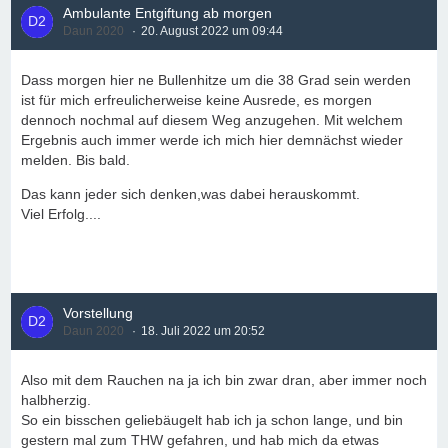
Ambulante Entgiftung ab morgen
Daun 2020
20. August 2022 um 09:44
Dass morgen hier ne Bullenhitze um die 38 Grad sein werden
ist für mich erfreulicherweise keine Ausrede, es morgen
dennoch nochmal auf diesem Weg anzugehen. Mit welchem
Ergebnis auch immer werde ich mich hier demnächst wieder
melden. Bis bald.
Das kann jeder sich denken,was dabei herauskommt.
Viel Erfolg....
Vorstellung
Daun 2020
18. Juli 2022 um 20:52
Also mit dem Rauchen na ja ich bin zwar dran, aber immer noch
halbherzig.
So ein bisschen geliebäugelt hab ich ja schon lange, und bin
gestern mal zum THW gefahren, und hab mich da etwas