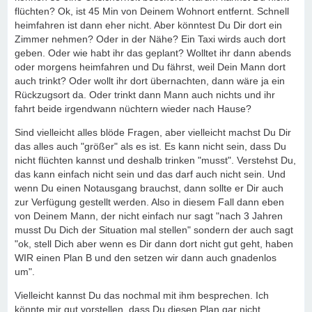
flüchten? Ok, ist 45 Min von Deinem Wohnort entfernt. Schnell
heimfahren ist dann eher nicht. Aber könntest Du Dir dort ein
Zimmer nehmen? Oder in der Nähe? Ein Taxi wirds auch dort
geben. Oder wie habt ihr das geplant? Wolltet ihr dann abends
oder morgens heimfahren und Du fährst, weil Dein Mann dort
auch trinkt? Oder wollt ihr dort übernachten, dann wäre ja ein
Rückzugsort da. Oder trinkt dann Mann auch nichts und ihr
fahrt beide irgendwann nüchtern wieder nach Hause?
Sind vielleicht alles blöde Fragen, aber vielleicht machst Du Dir
das alles auch "größer" als es ist. Es kann nicht sein, dass Du
nicht flüchten kannst und deshalb trinken "musst". Verstehst Du,
das kann einfach nicht sein und das darf auch nicht sein. Und
wenn Du einen Notausgang brauchst, dann sollte er Dir auch
zur Verfügung gestellt werden. Also in diesem Fall dann eben
von Deinem Mann, der nicht einfach nur sagt "nach 3 Jahren
musst Du Dich der Situation mal stellen" sondern der auch sagt
"ok, stell Dich aber wenn es Dir dann dort nicht gut geht, haben
WIR einen Plan B und den setzen wir dann auch gnadenlos
um".
Vielleicht kannst Du das nochmal mit ihm besprechen. Ich
könnte mir gut vorstellen, dass Du diesen Plan gar nicht