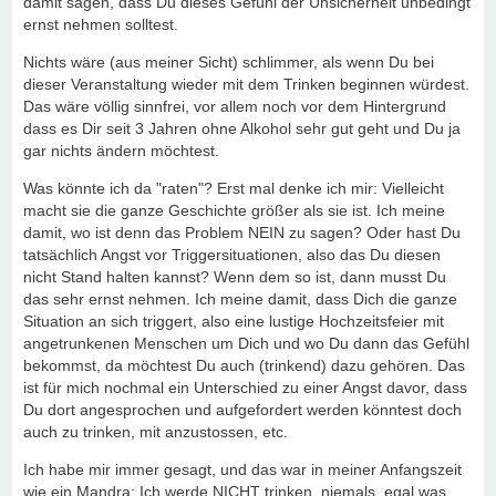
damit sagen, dass Du dieses Gefühl der Unsicherheit unbedingt
ernst nehmen solltest.
Nichts wäre (aus meiner Sicht) schlimmer, als wenn Du bei
dieser Veranstaltung wieder mit dem Trinken beginnen würdest.
Das wäre völlig sinnfrei, vor allem noch vor dem Hintergrund
dass es Dir seit 3 Jahren ohne Alkohol sehr gut geht und Du ja
gar nichts ändern möchtest.
Was könnte ich da "raten"? Erst mal denke ich mir: Vielleicht
macht sie die ganze Geschichte größer als sie ist. Ich meine
damit, wo ist denn das Problem NEIN zu sagen? Oder hast Du
tatsächlich Angst vor Triggersituationen, also das Du diesen
nicht Stand halten kannst? Wenn dem so ist, dann musst Du
das sehr ernst nehmen. Ich meine damit, dass Dich die ganze
Situation an sich triggert, also eine lustige Hochzeitsfeier mit
angetrunkenen Menschen um Dich und wo Du dann das Gefühl
bekommst, da möchtest Du auch (trinkend) dazu gehören. Das
ist für mich nochmal ein Unterschied zu einer Angst davor, dass
Du dort angesprochen und aufgefordert werden könntest doch
auch zu trinken, mit anzustossen, etc.
Ich habe mir immer gesagt, und das war in meiner Anfangszeit
wie ein Mandra: Ich werde NICHT trinken, niemals, egal was