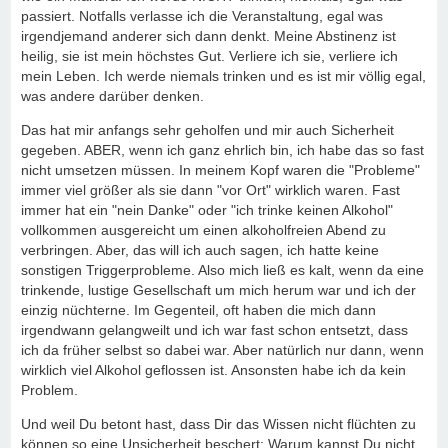
passiert. Notfalls verlasse ich die Veranstaltung, egal was
irgendjemand anderer sich dann denkt. Meine Abstinenz ist
heilig, sie ist mein höchstes Gut. Verliere ich sie, verliere ich
mein Leben. Ich werde niemals trinken und es ist mir völlig egal,
was andere darüber denken.
Das hat mir anfangs sehr geholfen und mir auch Sicherheit
gegeben. ABER, wenn ich ganz ehrlich bin, ich habe das so fast
nicht umsetzen müssen. In meinem Kopf waren die "Probleme"
immer viel größer als sie dann "vor Ort" wirklich waren. Fast
immer hat ein "nein Danke" oder "ich trinke keinen Alkohol"
vollkommen ausgereicht um einen alkoholfreien Abend zu
verbringen. Aber, das will ich auch sagen, ich hatte keine
sonstigen Triggerprobleme. Also mich ließ es kalt, wenn da eine
trinkende, lustige Gesellschaft um mich herum war und ich der
einzig nüchterne. Im Gegenteil, oft haben die mich dann
irgendwann gelangweilt und ich war fast schon entsetzt, dass
ich da früher selbst so dabei war. Aber natürlich nur dann, wenn
wirklich viel Alkohol geflossen ist. Ansonsten habe ich da kein
Problem.
Und weil Du betont hast, dass Dir das Wissen nicht flüchten zu
können so eine Unsicherheit beschert: Warum kannst Du nicht