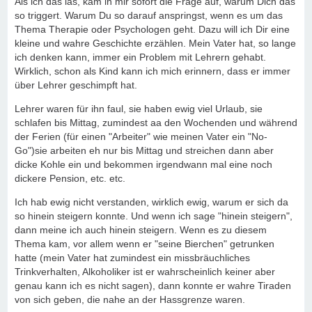
Als ich das las, kam in mir sofort die Frage auf, warum Dich das
so triggert. Warum Du so darauf anspringst, wenn es um das
Thema Therapie oder Psychologen geht. Dazu will ich Dir eine
kleine und wahre Geschichte erzählen. Mein Vater hat, so lange
ich denken kann, immer ein Problem mit Lehrern gehabt.
Wirklich, schon als Kind kann ich mich erinnern, dass er immer
über Lehrer geschimpft hat.
Lehrer waren für ihn faul, sie haben ewig viel Urlaub, sie
schlafen bis Mittag, zumindest aa den Wochenden und während
der Ferien (für einen "Arbeiter" wie meinen Vater ein "No-
Go")sie arbeiten eh nur bis Mittag und streichen dann aber
dicke Kohle ein und bekommen irgendwann mal eine noch
dickere Pension, etc. etc.
Ich hab ewig nicht verstanden, wirklich ewig, warum er sich da
so hinein steigern konnte. Und wenn ich sage "hinein steigern",
dann meine ich auch hinein steigern. Wenn es zu diesem
Thema kam, vor allem wenn er "seine Bierchen" getrunken
hatte (mein Vater hat zumindest ein missbräuchliches
Trinkverhalten, Alkoholiker ist er wahrscheinlich keiner aber
genau kann ich es nicht sagen), dann konnte er wahre Tiraden
von sich geben, die nahe an der Hassgrenze waren.