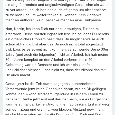
die abgefahrendste und unglaubwürdigste Geschichte als wahr
zu verkaufen und ich hab das auch oft getan um nicht entlarvt
zu werden und um weiter trinken zu können. Kein Gedanke
mehr an aufhören, kein Gedanke mehr an eine Trinkpause.
Nun, Kristin, ich kann Dich nur dazu ermutigen, Dir das zu
erspraren. Deine Vorstellungszeilen lese ich so, dass Du bereits
ein ordentliches Problem hast, dass Du möglicherweise auch
schon abhängig bist aber das Du noch nicht total abgestürzt
bist. Lass es es soweit nicht kommen, verschwende Deine 30er
Jahre (und auch die folgenden) nicht an Alkohol. Ich hab meine
30er Jahre komplett an den Alkohol verloren, mein 40.
Geburtstag war ein Desaster und ich war ein zutiefst
unglücklicher Mensch. Lass nicht zu, dass der Alkohol das mit
Dir auch macht.
Genau jetzt ist die Zeit etwas dagegen zu unternehmen.
Verschwende jetzt keine Gedanken daran, wie es Dir gelingen
könnte, den Alkohol trotzdem irgendwie in Deinem Leben zu
behalten. Denke jetzt erst mal darüber nach, wie es Dir gelingen
kann, erst mal gar keinen Alkohol mehr zu trinken. Erst mal weg
von dem Zeug und erst mal weg bleiben. Abstand gewinnen,
wieder klar werden, wieder die Kontrolle über Dich und Dein