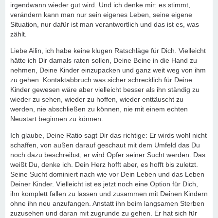
irgendwann wieder gut wird. Und ich denke mir: es stimmt,
verändern kann man nur sein eigenes Leben, seine eigene
Situation, nur dafür ist man verantwortlich und das ist es, was
zählt.
Liebe Ailin, ich habe keine klugen Ratschläge für Dich. Vielleicht
hätte ich Dir damals raten sollen, Deine Beine in die Hand zu
nehmen, Deine Kinder einzupacken und ganz weit weg von ihm
zu gehen. Kontaktabbruch was sicher schrecklich für Deine
Kinder gewesen wäre aber vielleicht besser als ihn ständig zu
wieder zu sehen, wieder zu hoffen, wieder enttäuscht zu
werden, nie abschließen zu können, nie mit einem echten
Neustart beginnen zu können.
Ich glaube, Deine Ratio sagt Dir das richtige: Er wirds wohl nicht
schaffen, von außen darauf geschaut mit dem Umfeld das Du
noch dazu beschreibst, er wird Opfer seiner Sucht werden. Das
weißt Du, denke ich. Dein Herz hofft aber, es hofft bis zuletzt.
Seine Sucht dominiert nach wie vor Dein Leben und das Leben
Deiner Kinder. Vielleicht ist es jetzt noch eine Option für Dich,
ihn komplett fallen zu lassen und zusammen mit Deinen Kindern
ohne ihn neu anzufangen. Anstatt ihn beim langsamen Sterben
zuzusehen und daran mit zugrunde zu gehen. Er hat sich für