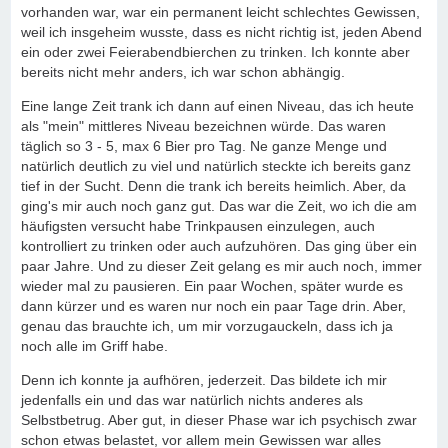
vorhanden war, war ein permanent leicht schlechtes Gewissen,
weil ich insgeheim wusste, dass es nicht richtig ist, jeden Abend
ein oder zwei Feierabendbierchen zu trinken. Ich konnte aber
bereits nicht mehr anders, ich war schon abhängig.
Eine lange Zeit trank ich dann auf einen Niveau, das ich heute
als "mein" mittleres Niveau bezeichnen würde. Das waren
täglich so 3 - 5, max 6 Bier pro Tag. Ne ganze Menge und
natürlich deutlich zu viel und natürlich steckte ich bereits ganz
tief in der Sucht. Denn die trank ich bereits heimlich. Aber, da
ging's mir auch noch ganz gut. Das war die Zeit, wo ich die am
häufigsten versucht habe Trinkpausen einzulegen, auch
kontrolliert zu trinken oder auch aufzuhören. Das ging über ein
paar Jahre. Und zu dieser Zeit gelang es mir auch noch, immer
wieder mal zu pausieren. Ein paar Wochen, später wurde es
dann kürzer und es waren nur noch ein paar Tage drin. Aber,
genau das brauchte ich, um mir vorzugauckeln, dass ich ja
noch alle im Griff habe.
Denn ich konnte ja aufhören, jederzeit. Das bildete ich mir
jedenfalls ein und das war natürlich nichts anderes als
Selbstbetrug. Aber gut, in dieser Phase war ich psychisch zwar
schon etwas belastet, vor allem mein Gewissen war alles