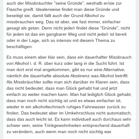
auch der Missbräuchler "seine Gründe", weshalb er/sie zur
Flasche greift. Idealerweise findet man diese Gründe und
beseitigt sie, damit fällt auch der Grund Alkohol zu
missbrauchen weg. Das ist aber, wie fast immer, einfacher
gesagt als getan. Denn nicht jede/r findet diese "Gründe", nicht
für jeden ist das ein gangbarer Weg und nicht jede/r ist bereit
oder in der Lage, sich so intensiv mit diesem Thema zu
beschäftigen.
Es muss einem aber klar sein, dass ein dauerhafter Missbrauch
von Alkohol i. d. R. über kurz oder lang in die Sucht führt. Ist
man dort erst mal angekommen, gibt es nur eine Alternative,
nämlich die dauerhafte absolute Abstinenz was Alkohol betrifft.
Als Missbräuchler sollte man sich darüber im Klaren sein, dass
das nicht bedeutet, dass man Glück gehabt hat und jetzt
einfach so weiter machen kann. Man hat lediglich Glück gehabt,
dass man noch nicht süchtig ist und es etwas einfacher ist,
wieder in ein alkoholtechnisch ruhiges Fahrwasser zurück zu
finden. Das bedeutet aber im Umkehrschluss nicht automatisch,
dass das auch leicht ist. Es kann individuell auch durchaus sehr
schwer sein, seine Trinkgewohnheiten entsprechend dauerhaft
zu verändern, auch wenn man noch nicht süchtig war.