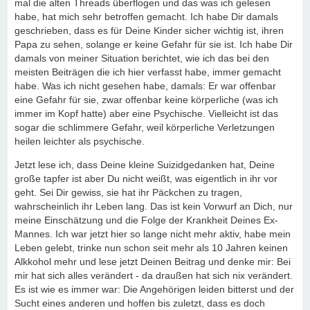
mal die alten Threads überflogen und das was ich gelesen
habe, hat mich sehr betroffen gemacht. Ich habe Dir damals
geschrieben, dass es für Deine Kinder sicher wichtig ist, ihren
Papa zu sehen, solange er keine Gefahr für sie ist. Ich habe Dir
damals von meiner Situation berichtet, wie ich das bei den
meisten Beiträgen die ich hier verfasst habe, immer gemacht
habe. Was ich nicht gesehen habe, damals: Er war offenbar
eine Gefahr für sie, zwar offenbar keine körperliche (was ich
immer im Kopf hatte) aber eine Psychische. Vielleicht ist das
sogar die schlimmere Gefahr, weil körperliche Verletzungen
heilen leichter als psychische.
Jetzt lese ich, dass Deine kleine Suizidgedanken hat, Deine
große tapfer ist aber Du nicht weißt, was eigentlich in ihr vor
geht. Sei Dir gewiss, sie hat ihr Päckchen zu tragen,
wahrscheinlich ihr Leben lang. Das ist kein Vorwurf an Dich, nur
meine Einschätzung und die Folge der Krankheit Deines Ex-
Mannes. Ich war jetzt hier so lange nicht mehr aktiv, habe mein
Leben gelebt, trinke nun schon seit mehr als 10 Jahren keinen
Alkkohol mehr und lese jetzt Deinen Beitrag und denke mir: Bei
mir hat sich alles verändert - da draußen hat sich nix verändert.
Es ist wie es immer war: Die Angehörigen leiden bitterst und der
Sucht eines anderen und hoffen bis zuletzt, dass es doch