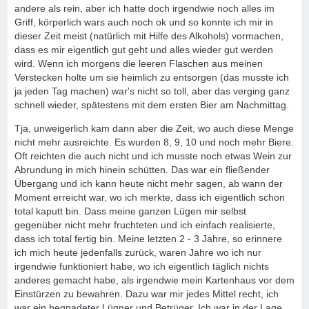
andere als rein, aber ich hatte doch irgendwie noch alles im
Griff, körperlich wars auch noch ok und so konnte ich mir in
dieser Zeit meist (natürlich mit Hilfe des Alkohols) vormachen,
dass es mir eigentlich gut geht und alles wieder gut werden
wird. Wenn ich morgens die leeren Flaschen aus meinen
Verstecken holte um sie heimlich zu entsorgen (das musste ich
ja jeden Tag machen) war's nicht so toll, aber das verging ganz
schnell wieder, spätestens mit dem ersten Bier am Nachmittag.
Tja, unweigerlich kam dann aber die Zeit, wo auch diese Menge
nicht mehr ausreichte. Es wurden 8, 9, 10 und noch mehr Biere.
Oft reichten die auch nicht und ich musste noch etwas Wein zur
Abrundung in mich hinein schütten. Das war ein fließender
Übergang und ich kann heute nicht mehr sagen, ab wann der
Moment erreicht war, wo ich merkte, dass ich eigentlich schon
total kaputt bin. Dass meine ganzen Lügen mir selbst
gegenüber nicht mehr fruchteten und ich einfach realisierte,
dass ich total fertig bin. Meine letzten 2 - 3 Jahre, so erinnere
ich mich heute jedenfalls zurück, waren Jahre wo ich nur
irgendwie funktioniert habe, wo ich eigentlich täglich nichts
anderes gemacht habe, als irgendwie mein Kartenhaus vor dem
Einstürzen zu bewahren. Dazu war mir jedes Mittel recht, ich
war ein begnadeter Lügner und Betrüger. Ich war in der Lage,