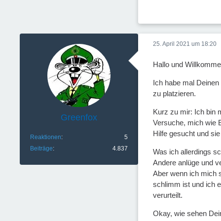
25. April 2021 um 18:20
Hallo und Willkomme
Ich habe mal Deinen P
zu platzieren.
Kurz zu mir: Ich bin 
Greenfox
Versuche, mich wie B
Hilfe gesucht und s
Reaktionen
5
Beiträge
4.837
Was ich allerdings s
Andere anlüge und ve
Aber wenn ich mich s
schlimm ist und ich e
verurteilt.
Okay, wie sehen Dein