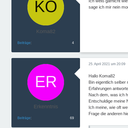
Ich weiß garnicht wie
sage ich mir nein mor
Koma82
Beiträge
4
25. April 2021 um 20:09
Hallo Koma82
Bin eigentlich selbe
Erfahrungen antwort
Nach dem, was ich hi
Entschuldige meine N
Erkenntnis
Ich meine, wie oft w
Frage die anderen hi
Beiträge
69