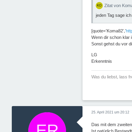
Zitat von Kom
jeden Tag sage ich 
[quote='Koma82','
ht
Wenn dir schon klar i
Sonst gehst du vor d
LG
Erkenntnis
Was du liebst, lass f
25. April 2021 um 20:12
Das mit dem zweiten Z
Ist natürlich Bestand