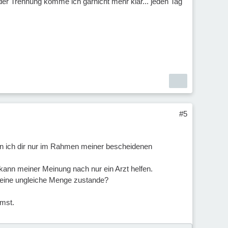
 der Trennung komme ich garnicht mehr klar... jeden Tag
#5
ann ich dir nur im Rahmen meiner bescheidenen
kann meiner Meinung nach nur ein Arzt helfen.
 eine ungleiche Menge zustande?
mmst.