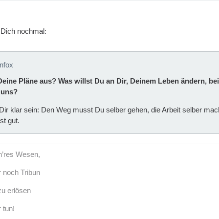
 Dich nochmal:
enfox
eine Pläne aus? Was willst Du an Dir, Deinem Leben ändern, bei
 uns?
r klar sein: Den Weg musst Du selber gehen, die Arbeit selber machen
st gut.
öh’res Wesen,
r noch Tribun
u erlösen
 tun!