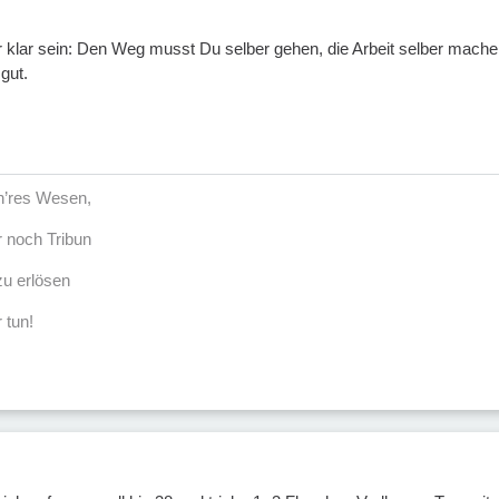
klar sein: Den Weg musst Du selber gehen, die Arbeit selber machen! 
 gut.
öh’res Wesen,
r noch Tribun
u erlösen
 tun!