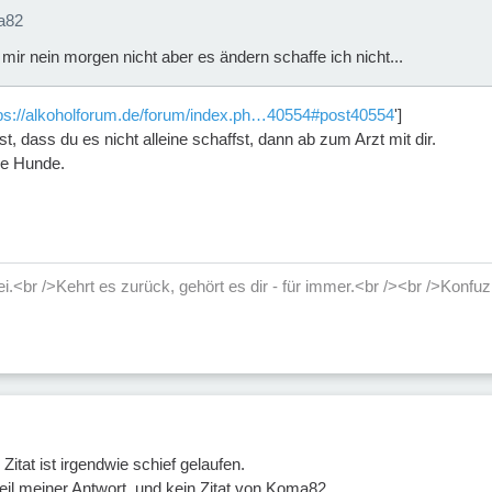
a82
mir nein morgen nicht aber es ändern schaffe ich nicht...
tps://alkoholforum.de/forum/index.ph…40554#post40554
']
st, dass du es nicht alleine schaffst, dann ab zum Arzt mit dir.
ie Hunde.
rei.<br />Kehrt es zurück, gehört es dir - für immer.<br /><br />Konfuz
itat ist irgendwie schief gelaufen.
teil meiner Antwort, und kein Zitat von Koma82