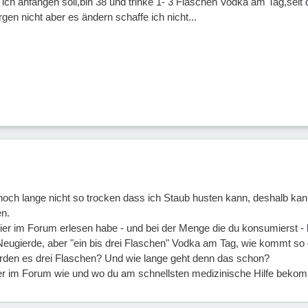
 ich anfangen soll,bin 38 und trinke 1- 3 Flaschen Vodka am Tag,seit
gen nicht aber es ändern schaffe ich nicht...
r noch lange nicht so trocken dass ich Staub husten kann, deshalb k
en.
er im Forum erlesen habe - und bei der Menge die du konsumierst - 
eugierde, aber "ein bis drei Flaschen" Vodka am Tag, wie kommt so
erden es drei Flaschen? Und wie lange geht denn das schon?
er im Forum wie und wo du am schnellsten medizinische Hilfe beko