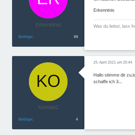
Erkenntnis
Erkenntnis
Was du liebst, lass f
Beiträge
69
25. April 2021 um 20:44
Hallo stimme dir zu,
schaffe ich 3...
Koma82
Beiträge
4