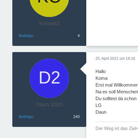
Koma82
Beiträge
4
25. April 2021 um 18:16
Hallo
Koma
Erst mal Willkommen
Na es soll Menschen
Du solltest da schon 
Daun 2020
LG
Daun
Beiträge
240
Der Weg ist das Ziel