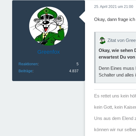
25. April 2021 um 21:00
Okay, dann frage ich
Zitat von Gre
Okay, wie sehen D
Greenfox
erwartest Du von
Reaktionen
5
Denn Eines muss Di
Beiträge
4.837
Schalter und alles i
Es rettet uns kein h
kein Gott, kein Kaise
Uns aus dem Elend z
können wir nur selber