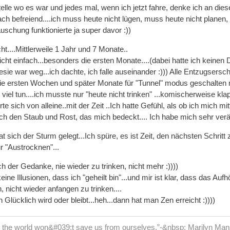
telle wo es war und jedes mal, wenn ich jetzt fahre, denke ich an di
ach befreiend....ich muss heute nicht lügen, muss heute nicht planen,
täuschung funktionierte ja super davor :))
ht....Mittlerweile 1 Jahr und 7 Monate..
cht einfach...besonders die ersten Monate....(dabei hatte ich keinen 
ie war weg...ich dachte, ich falle auseinander :))) Alle Entzugsersch
ie ersten Wochen und später Monate für "Tunnel" modus geschalten mit
viel tun....ich musste nur "heute nicht trinken" ...komischerweise klap
te sich von alleine..mit der Zeit ..Ich hatte Gefühl, als ob ich mich mi
ich den Staub und Rost, das mich bedeckt.... Ich habe mich sehr verän
t sich der Sturm gelegt...Ich spüre, es ist Zeit, den nächsten Schrit
r "Austrocknen"...
 der Gedanke, nie wieder zu trinken, nicht mehr :))))
ne Illusionen, dass ich "geheilt bin"...und mir ist klar, dass das Aufhö
 nicht wieder anfangen zu trinken....
lücklich wird oder bleibt...heh...dann hat man Zen erreicht :))))
in the world won&#039;t save us from ourselves.”-&nbsp; Marilyn Ma