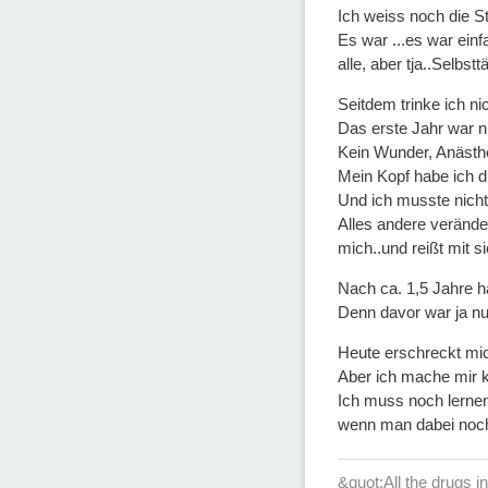
Ich weiss noch die S
Es war ...es war einf
alle, aber tja..Selbst
Seitdem trinke ich nic
Das erste Jahr war ni
Kein Wunder, Anästhes
Mein Kopf habe ich d
Und ich musste nicht 
Alles andere veränder
mich..und reißt mit s
Nach ca. 1,5 Jahre ha
Denn davor war ja nu
Heute erschreckt mich
Aber ich mache mir kei
Ich muss noch lernen,
wenn man dabei noch G
&quot;All the drugs 