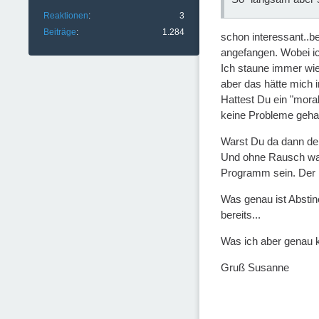
Reaktionen
3
Beiträge
1.284
schon interessant..be
angefangen. Wobei ic
Ich staune immer wie
aber das hätte mich i
Hattest Du ein "mora
keine Probleme geha
Warst Du da dann den 
Und ohne Rausch war
Programm sein. Der 
Was genau ist Abstine
bereits...
Was ich aber genau ke
Gruß Susanne