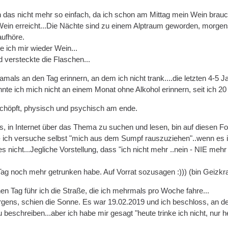
das nicht mehr so einfach, da ich schon am Mittag mein Wein brauch
ein erreicht...Die Nächte sind zu einem Alptraum geworden, morgens
aufhöre.
e ich mir wieder Wein...
d versteckte die Flaschen...
mals an den Tag erinnern, an dem ich nicht trank....die letzten 4-5 Jahr
te ich mich nicht an einem Monat ohne Alkohol erinnern, seit ich 20 
rschöpft, physisch und psychisch am ende.
s, in Internet über das Thema zu suchen und lesen, bin auf diesen
- ich versuche selbst "mich aus dem Sumpf rauszuziehen"..wenn es in
s nicht...Jegliche Vorstellung, dass "ich nicht mehr ..nein - NIE me
ag noch mehr getrunken habe. Auf Vorrat sozusagen :))) (bin Geizkrag
n Tag führ ich die Straße, die ich mehrmals pro Woche fahre...
gens, schien die Sonne. Es war 19.02.2019 und ich beschloss, an dem
 beschreiben...aber ich habe mir gesagt "heute trinke ich nicht, nur h