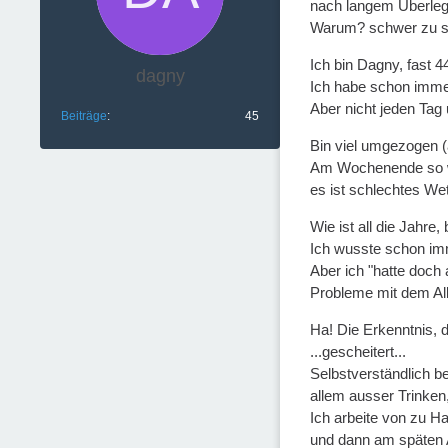
nach langem Überlege
Warum? schwer zu sag
Ich bin Dagny, fast 4
dagny
Ich habe schon immer 
Aber nicht jeden Tag
Beiträge
45
Bin viel umgezogen (
Am Wochenende so wie
es ist schlechtes Wet
Wie ist all die Jahre,
Ich wusste schon imm
Aber ich "hatte doch 
Probleme mit dem Alk
Ha! Die Erkenntnis, 
...gescheitert...
Selbstverständlich b
allem ausser Trinken
Ich arbeite von zu H
und dann am späten A