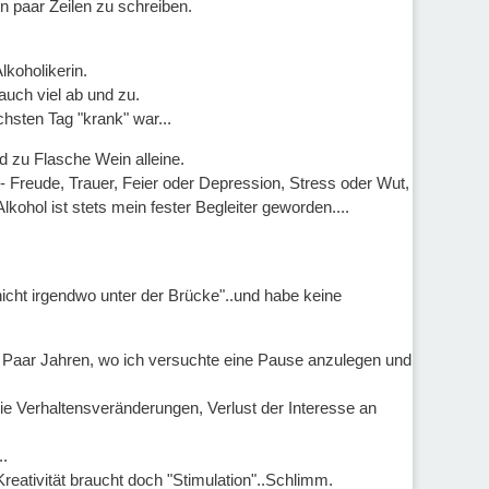
n paar Zeilen zu schreiben.
lkoholikerin.
auch viel ab und zu.
sten Tag "krank" war...
d zu Flasche Wein alleine.
- Freude, Trauer, Feier oder Depression, Stress oder Wut,
lkohol ist stets mein fester Begleiter geworden....
.
 nicht irgendwo unter der Brücke"..und habe keine
vor Paar Jahren, wo ich versuchte eine Pause anzulegen und
e Verhaltensveränderungen, Verlust der Interesse an
..
ativität braucht doch "Stimulation"..Schlimm.