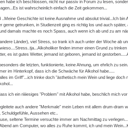
n habe ich beschlossen, nicht nur passiv in Forum zu lesen, sonder
en...Es ist wahrscheinlich einfach die Zeit gekommen...
4 ..Meine Geschichte ist keine Ausnahme und absolut trivial...Ich bin A
gerne getrunken, in Studienzeit ging es richtig los und auch später, 
 und damals machte es noch Spass, auch wenn ich ab und zu am näch
andere Länder), viel Stress, so trank ich auch unter der Woche ab un
so....Stress..tja...Alkoholiker finden immer einen Grund zu trinken 
ter, es ist gutes Wetter, jemand ist geboren, jemand ist gestorben.....A
 besonders die letzten, funktionierte, keine Ahnung, um ehrlich zu sein
er im Hinterkopf, dass ich die Schwäche für Alkohol habe.....
alles im Griff"...ich trinke doch "ästhetisch mein Wein und liege doch
ohol...
dass ich ein riiiiesiges "Problem" mit Alkohol habe, beschlich mich 
egleitete auch andere "Merkmale" mein Leben mit allem drum-dram wi
, Schuldgefühle, Aussehen etc..
ause, seltene Termine versuchte immer am Nachmittag zu verlegen...
bend am Computer, wo alles zu Ruhe kommt, ich und mein Wein...Kre