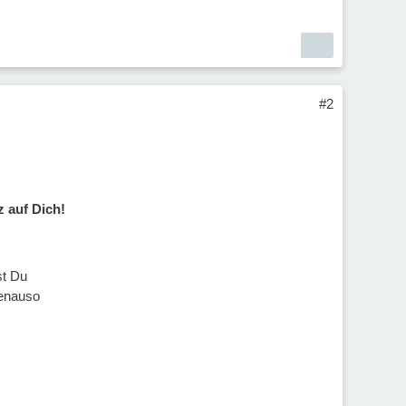
#2
z auf Dich!
st Du
Genauso