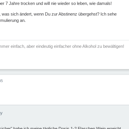
über 7 Jahre trocken und will nie wieder so leben, wie damals!
 was sich ändert, wenn Du zur Abstinenz übergehst? Ich sehe
rmulierung an.
mmer einfach, aber eindeutig einfacher ohne Alkohol zu bewältigen!
35
ny
icher" habe ich meine tägliche Dosis 1-2 Flaschen Wein erreicht