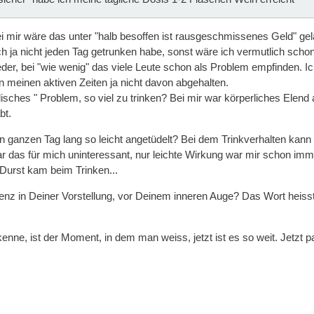
i mir wäre das unter "halb besoffen ist rausgeschmissenes Geld" gela
h ja nicht jeden Tag getrunken habe, sonst wäre ich vermutlich schon
der, bei "wie wenig" das viele Leute schon als Problem empfinden. Ic
n meinen aktiven Zeiten ja nicht davon abgehalten.
lisches " Problem, so viel zu trinken? Bei mir war körperliches Elen
bt.
ganzen Tag lang so leicht angetüdelt? Bei dem Trinkverhalten kann ic
 das für mich uninteressant, nur leichte Wirkung war mir schon im
Durst kam beim Trinken...
nz in Deiner Vorstellung, vor Deinem inneren Auge? Das Wort heisst j
nne, ist der Moment, in dem man weiss, jetzt ist es so weit. Jetzt p