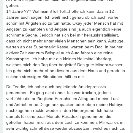
gehen.
14 Jahre ??? Wahnsinn!Toll Toll...hoffe ich kann das in 12
Jahren auch sagen. Ich weiß nicht genau ob ich auch vorher
schon mit Ängsten so zu tun hatte. Okay jeder Mensch hat mit
Ängsten zu kämpfen und Ängste sind ja auch eigentlich keine
schlimme Sache. Jedoch hat sich bei mir herauskristallisiert,
dass ich nicht mehr unter vielen Menschen sein kann. Aufzüge,
warten an der Supermarkt Kasse, warten beim Doc. In meiner
aktivenZeit war zum Beispiel auch Auto fahren eine reine
Katastrophe. Ich habe mir ein kleines Heilmittel überlegt,
welches mich den Tag über begleitet! Das gute Mineralwasser.
Ich gehe nicht mehr ohne diesem aus dem Haus und gerade in
solchen stressigen Situationen hilft es mir.
Du Teddie, Ich habe auch begleitende Antidepressiva
genommen. Es ging nicht ohne. Ich war trocken, jedoch
verblühte die anfängliche Europhie im Alltag und meine Lust
und Antrieb neue Dinge anzupacken oder eben meine Hobbys
nachzugehen rückte wieder in den Hintergrund. Ich habe
damals für eine paar Monate Paradoxin genommen, die
geholfen haben mich aus dem Loch zu kommen. Mir war es mir
sehr wichtig schnell diese wieder abzusetzen, welches nach ca.