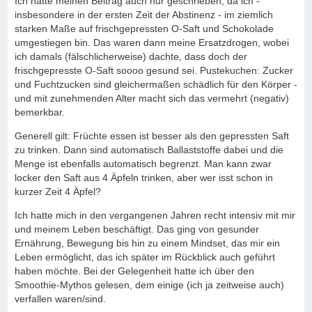
Ich hatte meinen Beitrag auch nur geschrieben, da ich -
insbesondere in der ersten Zeit der Abstinenz - im ziemlich
starken Maße auf frischgepressten O-Saft und Schokolade
umgestiegen bin. Das waren dann meine Ersatzdrogen, wobei
ich damals (fälschlicherweise) dachte, dass doch der
frischgepresste O-Saft soooo gesund sei. Pustekuchen: Zucker
und Fuchtzucken sind gleichermaßen schädlich für den Körper -
und mit zunehmenden Alter macht sich das vermehrt (negativ)
bemerkbar.
Generell gilt: Früchte essen ist besser als den gepressten Saft
zu trinken. Dann sind automatisch Ballaststoffe dabei und die
Menge ist ebenfalls automatisch begrenzt. Man kann zwar
locker den Saft aus 4 Äpfeln trinken, aber wer isst schon in
kurzer Zeit 4 Äpfel?
Ich hatte mich in den vergangenen Jahren recht intensiv mit mir
und meinem Leben beschäftigt. Das ging von gesunder
Ernährung, Bewegung bis hin zu einem Mindset, das mir ein
Leben ermöglicht, das ich später im Rückblick auch geführt
haben möchte. Bei der Gelegenheit hatte ich über den
Smoothie-Mythos gelesen, dem einige (ich ja zeitweise auch)
verfallen waren/sind.