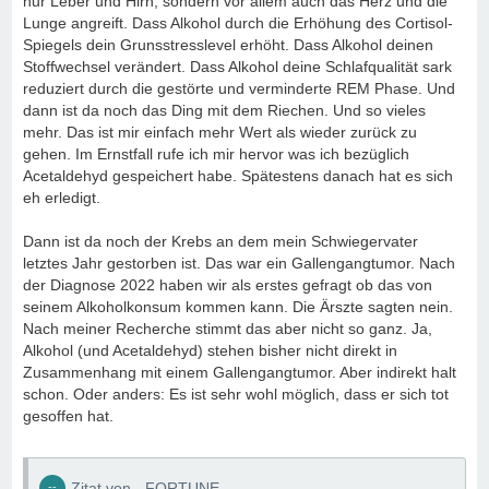
nur Leber und Hirn, sondern vor allem auch das Herz und die
Lunge angreift. Dass Alkohol durch die Erhöhung des Cortisol-
Spiegels dein Grunsstresslevel erhöht. Dass Alkohol deinen
Stoffwechsel verändert. Dass Alkohol deine Schlafqualität sark
reduziert durch die gestörte und verminderte REM Phase. Und
dann ist da noch das Ding mit dem Riechen. Und so vieles
mehr. Das ist mir einfach mehr Wert als wieder zurück zu
gehen. Im Ernstfall rufe ich mir hervor was ich bezüglich
Acetaldehyd gespeichert habe. Spätestens danach hat es sich
eh erledigt.
Dann ist da noch der Krebs an dem mein Schwiegervater
letztes Jahr gestorben ist. Das war ein Gallengangtumor. Nach
der Diagnose 2022 haben wir als erstes gefragt ob das von
seinem Alkoholkonsum kommen kann. Die Ärszte sagten nein.
Nach meiner Recherche stimmt das aber nicht so ganz. Ja,
Alkohol (und Acetaldehyd) stehen bisher nicht direkt in
Zusammenhang mit einem Gallengangtumor. Aber indirekt halt
schon. Oder anders: Es ist sehr wohl möglich, dass er sich tot
gesoffen hat.
Zitat von - FORTUNE -