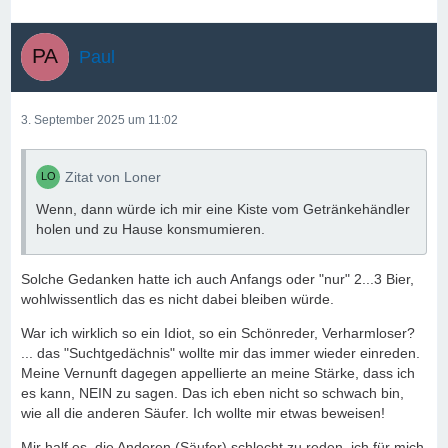
Paul
3. September 2025 um 11:02
Zitat von Loner
Wenn, dann würde ich mir eine Kiste vom Getränkehändler
holen und zu Hause konsmumieren.
Solche Gedanken hatte ich auch Anfangs oder "nur" 2...3 Bier,
wohlwissentlich das es nicht dabei bleiben würde.
War ich wirklich so ein Idiot, so ein Schönreder, Verharmloser?
... das "Suchtgedächnis" wollte mir das immer wieder einreden.
Meine Vernunft dagegen appellierte an meine Stärke, dass ich
es kann, NEIN zu sagen. Das ich eben nicht so schwach bin,
wie all die anderen Säufer. Ich wollte mir etwas beweisen!
Mir half es, die Anderen (Säufer) schlecht zu reden, ich für mich