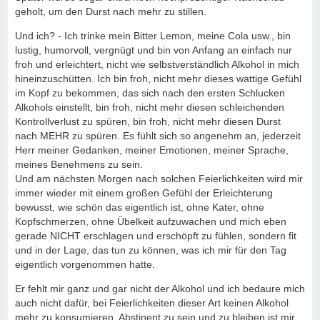
geholt, um den Durst nach mehr zu stillen.
Und ich? - Ich trinke mein Bitter Lemon, meine Cola usw., bin
lustig, humorvoll, vergnügt und bin von Anfang an einfach nur
froh und erleichtert, nicht wie selbstverständlich Alkohol in mich
hineinzuschütten. Ich bin froh, nicht mehr dieses wattige Gefühl
im Kopf zu bekommen, das sich nach den ersten Schlucken
Alkohols einstellt, bin froh, nicht mehr diesen schleichenden
Kontrollverlust zu spüren, bin froh, nicht mehr diesen Durst
nach MEHR zu spüren. Es fühlt sich so angenehm an, jederzeit
Herr meiner Gedanken, meiner Emotionen, meiner Sprache,
meines Benehmens zu sein.
Und am nächsten Morgen nach solchen Feierlichkeiten wird mir
immer wieder mit einem großen Gefühl der Erleichterung
bewusst, wie schön das eigentlich ist, ohne Kater, ohne
Kopfschmerzen, ohne Übelkeit aufzuwachen und mich eben
gerade NICHT erschlagen und erschöpft zu fühlen, sondern fit
und in der Lage, das tun zu können, was ich mir für den Tag
eigentlich vorgenommen hatte.
Er fehlt mir ganz und gar nicht der Alkohol und ich bedaure mich
auch nicht dafür, bei Feierlichkeiten dieser Art keinen Alkohol
mehr zu konsumieren. Abstinent zu sein und zu bleiben ist mir