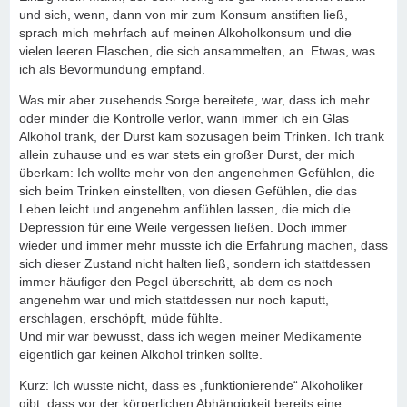
und sich, wenn, dann von mir zum Konsum anstiften ließ,
sprach mich mehrfach auf meinen Alkoholkonsum und die
vielen leeren Flaschen, die sich ansammelten, an. Etwas, was
ich als Bevormundung empfand.
Was mir aber zusehends Sorge bereitete, war, dass ich mehr
oder minder die Kontrolle verlor, wann immer ich ein Glas
Alkohol trank, der Durst kam sozusagen beim Trinken. Ich trank
allein zuhause und es war stets ein großer Durst, der mich
überkam: Ich wollte mehr von den angenehmen Gefühlen, die
sich beim Trinken einstellten, von diesen Gefühlen, die das
Leben leicht und angenehm anfühlen lassen, die mich die
Depression für eine Weile vergessen ließen. Doch immer
wieder und immer mehr musste ich die Erfahrung machen, dass
sich dieser Zustand nicht halten ließ, sondern ich stattdessen
immer häufiger den Pegel überschritt, ab dem es noch
angenehm war und mich stattdessen nur noch kaputt,
erschlagen, erschöpft, müde fühlte.
Und mir war bewusst, dass ich wegen meiner Medikamente
eigentlich gar keinen Alkohol trinken sollte.
Kurz: Ich wusste nicht, dass es „funktionierende“ Alkoholiker
gibt, dass vor der körperlichen Abhängigkeit bereits eine