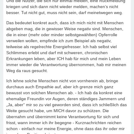
Und die Nutzer, die sich nur einmal melden, eine Rückmeldung
kriegen und sich dann nicht wieder melden, machen‘s nicht
besser. Tut nicht gut, muss nicht sein, darf meinetwegen weg.
Das bedeutet konkret auch, dass ich mich nicht mit Menschen
abgeben mag, die in gewisser Weise negativ sind. Menschen,
die in einer (mehr oder minder selbstgewählten) Opferrolle
verweilen wollen, empfinde ich zum Beispiel als negativ,
teilweise als regelrechte Energiefresser. Ich hab selbst viel
Schlimmes erlebt und darf mit schweren, chronischen
Erkrankungen leben, aber ICH hab für mich und mein Leben
immer wieder die Verantwortung übernommen, hab mir meinen
Weg da raus gesucht.
Ich lehne solche Menschen nicht von vornherein ab, bringe
durchaus auch Empathie auf, aber ich grenze mich ganz
bewusst von solchen Menschen ab. - Ich hab da konkret eine
ehemalige Freundin vor Augen, deren ständiges Jammern und
„Ja, aber“ mir so zu viel geworden sind, dass ich schließlich das
Weite gesucht habe, um MICH davor zu schützen. Die
übernahm und übernimmt keine Verantwortung für sich und
frisst, wann immer ich ihr begegne - Kurznachrichten reichen
schon - einfach nur meine Energie, ohne dass das ihr oder mir