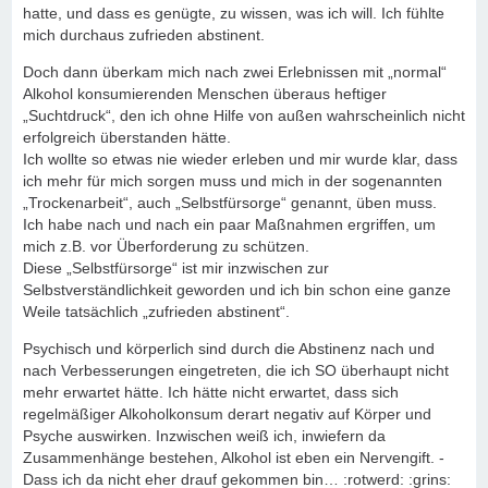
hatte, und dass es genügte, zu wissen, was ich will. Ich fühlte
mich durchaus zufrieden abstinent.
Doch dann überkam mich nach zwei Erlebnissen mit „normal“
Alkohol konsumierenden Menschen überaus heftiger
„Suchtdruck“, den ich ohne Hilfe von außen wahrscheinlich nicht
erfolgreich überstanden hätte.
Ich wollte so etwas nie wieder erleben und mir wurde klar, dass
ich mehr für mich sorgen muss und mich in der sogenannten
„Trockenarbeit“, auch „Selbstfürsorge“ genannt, üben muss.
Ich habe nach und nach ein paar Maßnahmen ergriffen, um
mich z.B. vor Überforderung zu schützen.
Diese „Selbstfürsorge“ ist mir inzwischen zur
Selbstverständlichkeit geworden und ich bin schon eine ganze
Weile tatsächlich „zufrieden abstinent“.
Psychisch und körperlich sind durch die Abstinenz nach und
nach Verbesserungen eingetreten, die ich SO überhaupt nicht
mehr erwartet hätte. Ich hätte nicht erwartet, dass sich
regelmäßiger Alkoholkonsum derart negativ auf Körper und
Psyche auswirken. Inzwischen weiß ich, inwiefern da
Zusammenhänge bestehen, Alkohol ist eben ein Nervengift. -
Dass ich da nicht eher drauf gekommen bin… :rotwerd: :grins: