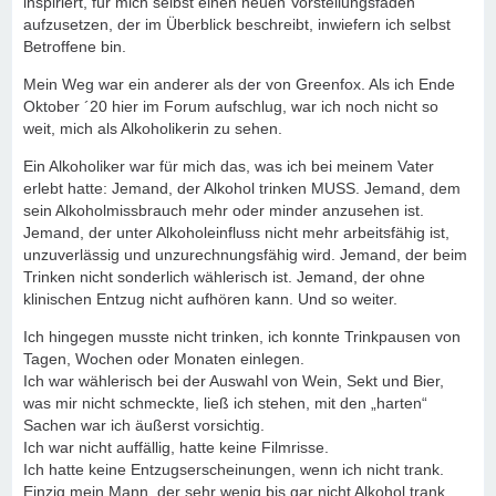
inspiriert, für mich selbst einen neuen Vorstellungsfaden
aufzusetzen, der im Überblick beschreibt, inwiefern ich selbst
Betroffene bin.
Mein Weg war ein anderer als der von Greenfox. Als ich Ende
Oktober ´20 hier im Forum aufschlug, war ich noch nicht so
weit, mich als Alkoholikerin zu sehen.
Ein Alkoholiker war für mich das, was ich bei meinem Vater
erlebt hatte: Jemand, der Alkohol trinken MUSS. Jemand, dem
sein Alkoholmissbrauch mehr oder minder anzusehen ist.
Jemand, der unter Alkoholeinfluss nicht mehr arbeitsfähig ist,
unzuverlässig und unzurechnungsfähig wird. Jemand, der beim
Trinken nicht sonderlich wählerisch ist. Jemand, der ohne
klinischen Entzug nicht aufhören kann. Und so weiter.
Ich hingegen musste nicht trinken, ich konnte Trinkpausen von
Tagen, Wochen oder Monaten einlegen.
Ich war wählerisch bei der Auswahl von Wein, Sekt und Bier,
was mir nicht schmeckte, ließ ich stehen, mit den „harten“
Sachen war ich äußerst vorsichtig.
Ich war nicht auffällig, hatte keine Filmrisse.
Ich hatte keine Entzugserscheinungen, wenn ich nicht trank.
Einzig mein Mann, der sehr wenig bis gar nicht Alkohol trank