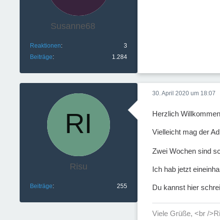
Susanne68
Reaktionen
3
Beiträge
1.284
30. April 2020 um 18:07
Herzlich Willkommen
Vielleicht mag der Ad
Zwei Wochen sind sc
Risu
Ich hab jetzt eineinh
Beiträge
255
Du kannst hier schre
Viele Grüße, <br />R