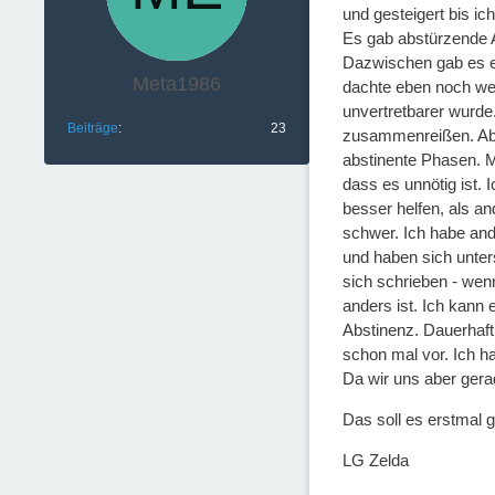
und gesteigert bis ic
Es gab abstürzende A
Dazwischen gab es ei
Meta1986
dachte eben noch wei
unvertretbarer wurde
Beiträge
23
zusammenreißen. Aber
abstinente Phasen. Ma
dass es unnötig ist. 
besser helfen, als a
schwer. Ich habe ande
und haben sich unter
sich schrieben - wen
anders ist. Ich kann
Abstinenz. Dauerhaft.
schon mal vor. Ich h
Da wir uns aber gera
Das soll es erstmal 
LG Zelda