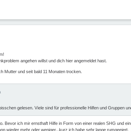
m!
inkproblem angehen willst und dich hier angemeldet hast.
ch Mutter und seit bald 11 Monaten trocken.
a
bisschen gelesen. Viele sind für professionelle Hilfen und Gruppen 
 Bevor ich mir ernsthaft Hilfe in Form von einer realen SHG und eine
ann wieder mehr oder weniger...kurz ich habe sehr lange rumgeeiert.