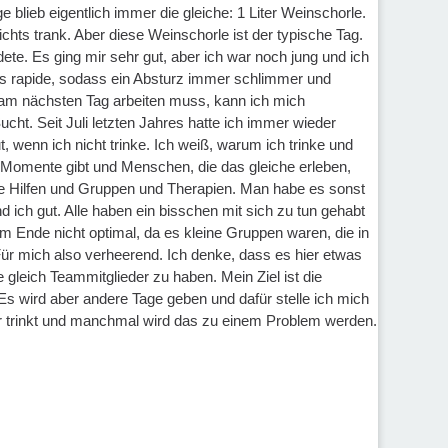
 blieb eigentlich immer die gleiche: 1 Liter Weinschorle.
hts trank. Aber diese Weinschorle ist der typische Tag.
te. Es ging mir sehr gut, aber ich war noch jung und ich
its rapide, sodass ein Absturz immer schlimmer und
h am nächsten Tag arbeiten muss, kann ich mich
ht. Seit Juli letzten Jahres hatte ich immer wieder
 wenn ich nicht trinke. Ich weiß, warum ich trinke und
de Momente gibt und Menschen, die das gleiche erleben,
elle Hilfen und Gruppen und Therapien. Man habe es sonst
 ich gut. Alle haben ein bisschen mit sich zu tun gehabt
am Ende nicht optimal, da es kleine Gruppen waren, die in
Für mich also verheerend. Ich denke, dass es hier etwas
gleich Teammitglieder zu haben. Mein Ziel ist die
 Es wird aber andere Tage geben und dafür stelle ich mich
er trinkt und manchmal wird das zu einem Problem werden.