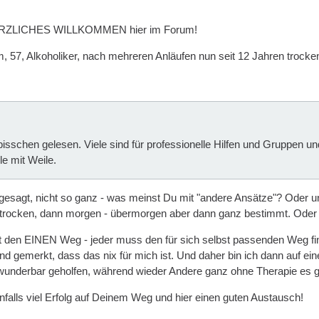
HERZLICHES WILLKOMMEN hier im Forum!
m, 57, Alkoholiker, nach mehreren Anläufen nun seit 12 Jahren trocken
bisschen gelesen. Viele sind für professionelle Hilfen und Gruppen 
le mit Weile.
 gesagt, nicht so ganz - was meinst Du mit "andere Ansätze"? Oder un
t trocken, dann morgen - übermorgen aber dann ganz bestimmt. Oder
cht den EINEN Weg - jeder muss den für sich selbst passenden Weg fi
d gemerkt, dass das nix für mich ist. Und daher bin ich dann auf ei
wunderbar geholfen, während wieder Andere ganz ohne Therapie es g
nfalls viel Erfolg auf Deinem Weg und hier einen guten Austausch!