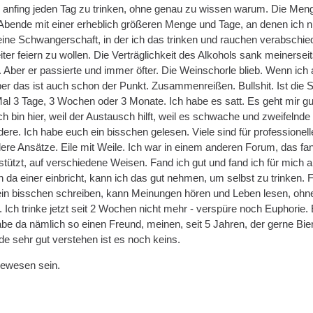
h anfing jeden Tag zu trinken, ohne genau zu wissen warum. Die Menge
bende mit einer erheblich größeren Menge und Tage, an denen ich nic
ne Schwangerschaft, in der ich das trinken und rauchen verabschiede
ter feiern zu wollen. Die Verträglichkeit des Alkohols sank meinerse
. Aber er passierte und immer öfter. Die Weinschorle blieb. Wenn ic
 das ist auch schon der Punkt. Zusammenreißen. Bullshit. Ist die Suc
l 3 Tage, 3 Wochen oder 3 Monate. Ich habe es satt. Es geht mir gut,
Ich bin hier, weil der Austausch hilft, weil es schwache und zweifeln
ndere. Ich habe euch ein bisschen gelesen. Viele sind für profession
re Ansätze. Eile mit Weile. Ich war in einem anderen Forum, das fand
stützt, auf verschiedene Weisen. Fand ich gut und fand ich für mich 
n da einer einbricht, kann ich das gut nehmen, um selbst zu trinken. 
 ein bisschen schreiben, kann Meinungen hören und Leben lesen, ohne 
 Ich trinke jetzt seit 2 Wochen nicht mehr - verspüre noch Euphorie.
abe da nämlich so einen Freund, meinen, seit 5 Jahren, der gerne Bi
de sehr gut verstehen ist es noch keins.
gewesen sein.