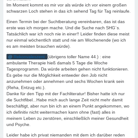
Im Moment kommt es mir vor als würde ich vor einem großen
schwarzen Loch stehen in das ich sehend Tag für Tag reinlaufe.
Einen Termin bei der Suchtberatung vereinbaren, das ist das
erste was ich morgen mache. Und die Suche nach SHG`s.
Tatsächlich war ich noch nie in einer!! Leider finden diese meist
nur einmal wöchentlich statt und nie am Wochenende (wo ich
es am meisten brauchen würde).
Rekonvaleszent
(übrigens toller Name 44.) : eine
ambulante Therapie hieß damals 5 Tage die Woche
Tagesprogramm. Da würde arbeiten gehen nicht funktionieren.
Es gebe nur die Möglichkeit entweder den Job nicht
anzunehmen oder annehmen und sechs Wochen krank sein
(Reha, Entzug etc.).
Danke für den Tipp mit der Fachliteratur! Bisher hatte ich nur
die Suchtfibel...Habe mich auch lange Zeit nicht mehr damit
beschäftigt, aber nun bin ich an einem Punkt angekommen, wo
ich definitiv nicht weitermachen kann ohne (fast) alles in
meinem Leben zu zerstören, einschließlich meiner Gesundheit
und Psyche.
Leider habe ich privat niemanden mit dem ich darüber reden