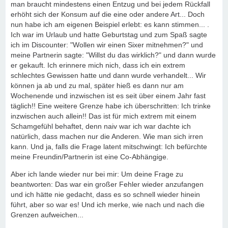
man braucht mindestens einen Entzug und bei jedem Rückfall
erhöht sich der Konsum auf die eine oder andere Art... Doch
nun habe ich am eigenen Beispiel erlebt: es kann stimmen... .
Ich war im Urlaub und hatte Geburtstag und zum Spaß sagte
ich im Discounter: "Wollen wir einen Sixer mitnehmen?" und
meine Partnerin sagte: "Willst du das wirklich?" und dann wurde
er gekauft. Ich erinnere mich nich, dass ich ein extrem
schlechtes Gewissen hatte und dann wurde verhandelt... Wir
können ja ab und zu mal, später hieß es dann nur am
Wochenende und inzwischen ist es seit über einem Jahr fast
täglich!! Eine weitere Grenze habe ich überschritten: Ich trinke
inzwischen auch allein!! Das ist für mich extrem mit einem
Schamgefühl behaftet, denn naiv war ich war dachte ich
natürlich, dass machen nur die Anderen. Wie man sich irren
kann. Und ja, falls die Frage latent mitschwingt: Ich befürchte
meine Freundin/Partnerin ist eine Co-Abhängige.
Aber ich lande wieder nur bei mir: Um deine Frage zu
beantworten: Das war ein großer Fehler wieder anzufangen
und ich hätte nie gedacht, dass es so schnell wieder hinein
führt, aber so war es! Und ich merke, wie nach und nach die
Grenzen aufweichen...