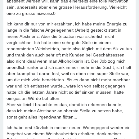
abstinent werden will, kann das einerseits eine tolle Motivation
sein, anderseits aber eine grosse Herausforderung. Vielleicht
eine zu grosse nixweiss0
Ich kann dir nur von mir erzählten, ich habe meine Energie zu
lange in die falsche Angelegenheit (Arbeit) gesteckt statt in
meine Abstinenz. Aber die Situation war sicherlich nicht
vergleichbar...Ich hatte eine sehr gute Stelle in einem
renommierten Weinbetrieb, hatte also täglich mit dem Alk zu tun
und trank den auch sehr oft mit Kunden bei Geschäftsessen,
also nicht ideal wenn man Alkoholikerin ist. Der Job zog mich
unendlich runter und ich sank immer mehr in die Sucht, ich hielt
aber krampfhaft daran fest, weil es eben eine super Stelle war,
um die mich viele beneideten. Bis es dann nicht mehr machbar
war und ich entlassen wurde...wäre ich von selbst gegangen
hätte ich die letzten Jahre nicht so tief sinken müssen, hätte
einiges an Würde behalten.
Aber vielleicht brauchte es das, damit ich erkennen konnte,
dass ich meine Abstinenz an oberste Stelle zu setzen habe,
sonst geht alles irgendwann flöten...
Ich habe erst kürzlich in meiner neuen Wohngegend wieder ein
Angebot von einem Weinbaubetrieb erhalten, dank meiner