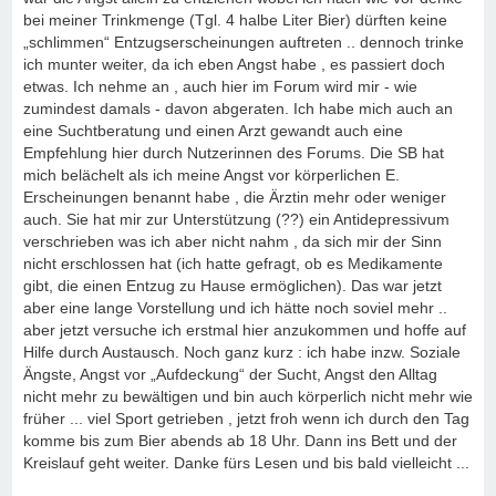
bei meiner Trinkmenge (Tgl. 4 halbe Liter Bier) dürften keine
„schlimmen“ Entzugserscheinungen auftreten .. dennoch trinke
ich munter weiter, da ich eben Angst habe , es passiert doch
etwas. Ich nehme an , auch hier im Forum wird mir - wie
zumindest damals - davon abgeraten. Ich habe mich auch an
eine Suchtberatung und einen Arzt gewandt auch eine
Empfehlung hier durch Nutzerinnen des Forums. Die SB hat
mich belächelt als ich meine Angst vor körperlichen E.
Erscheinungen benannt habe , die Ärztin mehr oder weniger
auch. Sie hat mir zur Unterstützung (??) ein Antidepressivum
verschrieben was ich aber nicht nahm , da sich mir der Sinn
nicht erschlossen hat (ich hatte gefragt, ob es Medikamente
gibt, die einen Entzug zu Hause ermöglichen). Das war jetzt
aber eine lange Vorstellung und ich hätte noch soviel mehr ..
aber jetzt versuche ich erstmal hier anzukommen und hoffe auf
Hilfe durch Austausch. Noch ganz kurz : ich habe inzw. Soziale
Ängste, Angst vor „Aufdeckung“ der Sucht, Angst den Alltag
nicht mehr zu bewältigen und bin auch körperlich nicht mehr wie
früher ... viel Sport getrieben , jetzt froh wenn ich durch den Tag
komme bis zum Bier abends ab 18 Uhr. Dann ins Bett und der
Kreislauf geht weiter. Danke fürs Lesen und bis bald vielleicht ...