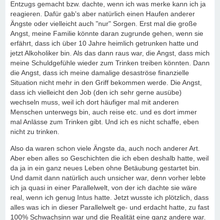
Entzugs gemacht bzw. dachte, wenn ich was merke kann ich ja
reagieren. Dafür gab's aber natürlich einen Haufen anderer
Ängste oder vielleicht auch "nur" Sorgen. Erst mal die große
Angst, meine Familie könnte daran zugrunde gehen, wenn sie
erfährt, dass ich über 10 Jahre heimlich getrunken hatte und
jetzt Alkoholiker bin. Als das dann raus war, die Angst, dass mich
meine Schuldgefühle wieder zum Trinken treiben könnten. Dann
die Angst, dass ich meine damalige desaströse finanzielle
Situation nicht mehr in den Griff bekommen werde. Die Angst,
dass ich vielleicht den Job (den ich sehr gerne ausübe)
wechseln muss, weil ich dort häufiger mal mit anderen
Menschen unterwegs bin, auch reise etc. und es dort immer
mal Anlässe zum Trinken gibt. Und ich es nicht schaffe, eben
nicht zu trinken.
Also da waren schon viele Ängste da, auch noch anderer Art.
Aber eben alles so Geschichten die ich eben deshalb hatte, weil
da ja in ein ganz neues Leben ohne Betäubung gestartet bin.
Und damit dann natürlich auch unsicher war, denn vorher lebte
ich ja quasi in einer Parallelwelt, von der ich dachte sie wäre
real, wenn ich genug Intus hatte. Jetzt wusste ich plötzlich, dass
alles was ich in dieser Parallelwelt ge- und erdacht hatte, zu fast
100% Schwachsinn war und die Realität eine ganz andere war.