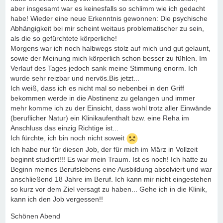
aber insgesamt war es keinesfalls so schlimm wie ich gedacht
habe! Wieder eine neue Erkenntnis gewonnen: Die psychische
Abhängigkeit bei mir scheint weitaus problematischer zu sein,
als die so gefürchtete körperliche!
Morgens war ich noch halbwegs stolz auf mich und gut gelaunt,
sowie der Meinung mich körperlich schon besser zu fühlen. Im
Verlauf des Tages jedoch sank meine Stimmung enorm. Ich
wurde sehr reizbar und nervös.Bis jetzt...
Ich weiß, dass ich es nicht mal so nebenbei in den Griff
bekommen werde in die Abstinenz zu gelangen und immer
mehr komme ich zu der Einsicht, dass wohl trotz aller Einwände
(beruflicher Natur) ein Klinikaufenthalt bzw. eine Reha im
Anschluss das einzig Richtige ist...
Ich fürchte, ich bin noch nicht soweit
Ich habe nur für diesen Job, der für mich im März in Vollzeit
beginnt studiert!!! Es war mein Traum. Ist es noch! Ich hatte zu
Beginn meines Berufslebens eine Ausbildung absolviert und war
anschließend 18 Jahre im Beruf. Ich kann mir nicht eingestehen
so kurz vor dem Ziel versagt zu haben... Gehe ich in die Klinik,
kann ich den Job vergessen!!
Schönen Abend