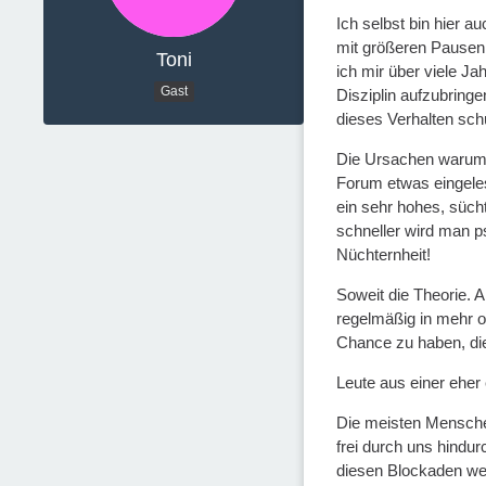
Ich selbst bin hier a
mit größeren Pausen 
Toni
ich mir über viele Ja
Gast
Disziplin aufzubring
dieses Verhalten sch
Die Ursachen warum M
Forum etwas eingelese
ein sehr hohes, süch
schneller wird man ps
Nüchternheit!
Soweit die Theorie. A
regelmäßig in mehr o
Chance zu haben, die 
Leute aus einer eher
Die meisten Menschen
frei durch uns hindu
diesen Blockaden weg