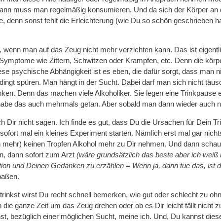
dann muss man regelmäßig konsumieren. Und da sich der Körper an d
, denn sonst fehlt die Erleichterung (wie Du so schön geschrieben ha
, wenn man auf das Zeug nicht mehr verzichten kann. Das ist eigentli
 Symptome wie Zittern, Schwitzen oder Krampfen, etc. Denn die körper
se psychische Abhängigkeit ist es eben, die dafür sorgt, dass man 
edingt spüren. Man hängt in der Sucht. Dabei darf man sich nicht täu
nken. Denn das machen viele Alkoholiker. Sie legen eine Trinkpause e
abe das auch mehrmals getan. Aber sobald man dann wieder auch nur 
 Dir nicht sagen. Ich finde es gut, dass Du die Ursachen für Dein Tr
 sofort mal ein kleines Experiment starten. Nämlich erst mal gar nicht
mehr) keinen Tropfen Alkohol mehr zu Dir nehmen. Und dann schauen 
, dann sofort zum Arzt
(wäre grundsätzlich das beste aber ich weiß n
tion und Deinen Gedanken zu erzählen = Wenn ja, dann tue das, ist di
paßen.
rinkst wirst Du recht schnell bemerken, wie gut oder schlecht zu ohn
ie ganze Zeit um das Zeug drehen oder ob es Dir leicht fällt nicht zu
hst, bezüglich einer möglichen Sucht, meine ich. Und, Du kannst die