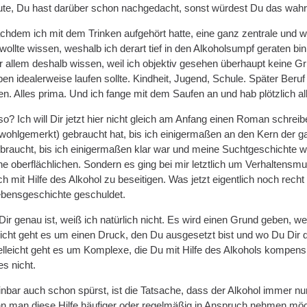
ute, Du hast darüber schon nachgedacht, sonst würdest Du das wahrsche
hdem ich mit dem Trinken aufgehört hatte, eine ganz zentrale und wic
wollte wissen, weshalb ich derart tief in den Alkoholsumpf geraten bin
or allem deshalb wissen, weil ich objektiv gesehen überhaupt keine G
 eben idealerweise laufen sollte. Kindheit, Jugend, Schule. Später Ber
. Alles prima. Und ich fange mit dem Saufen an und hab plötzlich all
? Ich will Dir jetzt hier nicht gleich am Anfang einen Roman schreib
e wohlgemerkt) gebraucht hat, bis ich einigermaßen an den Kern de
ebraucht, bis ich einigermaßen klar war und meine Suchtgeschichte we
ne oberflächlichen. Sondern es ging bei mir letztlich um Verhaltensm
h mit Hilfe des Alkohol zu beseitigen. Was jetzt eigentlich noch recht
ebensgeschichte geschuldet.
Dir genau ist, weiß ich natürlich nicht. Es wird einen Grund geben, 
leicht geht es um einen Druck, den Du ausgesetzt bist und wo Du Dir 
ielleicht geht es um Komplexe, die Du mit Hilfe des Alkohols kompensi
s nicht.
nbar auch schon spürst, ist die Tatsache, dass der Alkohol immer nur
 man diese Hilfe häufiger oder regelmäßig in Anspruch nehmen möch