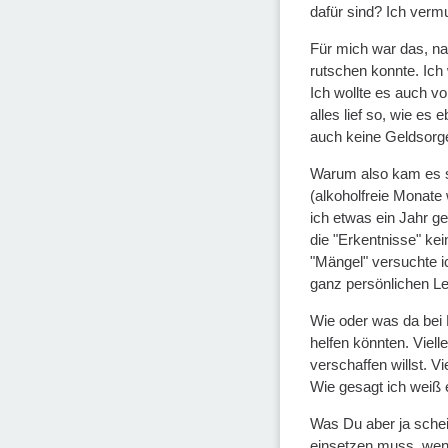
dafür sind? Ich verm
Für mich war das, nac
rutschen konnte. Ich 
Ich wollte es auch v
alles lief so, wie es
auch keine Geldsorgen
Warum also kam es so
(alkoholfreie Monat
ich etwas ein Jahr g
die "Erkentnisse" kei
"Mängel" versuchte ic
ganz persönlichen L
Wie oder was da bei 
helfen könnten. Viel
verschaffen willst. V
Wie gesagt ich weiß e
Was Du aber ja schei
einsetzen muss, wenn