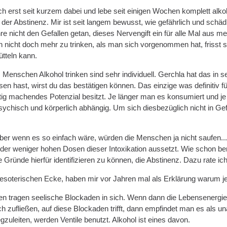
uch erst seit kurzem dabei und lebe seit einigen Wochen komplett alkoh
der Abstinenz. Mir ist seit langem bewusst, wie gefährlich und schäd
hre nicht den Gefallen getan, dieses Nervengift ein für alle Mal aus 
en nicht doch mehr zu trinken, als man sich vorgenommen hat, frisst 
ütteln kann.
enschen Alkohol trinken sind sehr individuell. Gerchla hat das in se
n hast, wirst du das bestätigen können. Das einzige was definitiv für j
tig machendes Potenzial besitzt. Je länger man es konsumiert und j
ychisch und körperlich abhängig. Um sich diesbezüglich nicht in Gefah
ber wenn es so einfach wäre, würden die Menschen ja nicht saufen... 
der weniger hohen Dosen dieser Intoxikation aussetzt. Wie schon bem
Gründe hierfür identifizieren zu können, die Abstinenz. Dazu rate ich
 esoterischen Ecke, haben mir vor Jahren mal als Erklärung warum je
 tragen seelische Blockaden in sich. Wenn dann die Lebensenergie, d
rch zufließen, auf diese Blockaden trifft, dann empfindet man es al
zuleiten, werden Ventile benutzt. Alkohol ist eines davon.