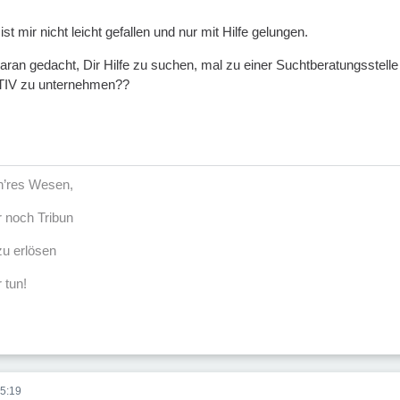
st mir nicht leicht gefallen und nur mit Hilfe gelungen.
ran gedacht, Dir Hilfe zu suchen, mal zu einer Suchtberatungsstell
TIV zu unternehmen??
öh’res Wesen,
r noch Tribun
u erlösen
 tun!
5:19