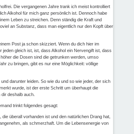
olfrei. Die vergangenen Jahre trank ich meist kontrolliert
lich Alkohol für mich ganz persönlich ist. Dennoch habe
meinem Leben zu streichen. Denn ständig die Kraft und
soviel an Substanz, dass man eigentlich nur den Kopft über
inem Post ja schon skizziert. Wenn du dich hier im
eden gleich ist, ist, dass Alkohol ein Nervengift ist, dass
e höher die Dosen sind die getrunken werden, umso
r zu bringen, gibt es nur eine Möglichkeit: völlige
und darunter leiden. So wie du und so wie jeder, der sich
erkt wurde, ist der erste Schritt um überhaupt die
 dir deshalb auch.
mand trinkt folgendes gesagt:
ie überall vorhanden ist und den natürlichen Drang hat,
s unangenehm, als schmerzhaft. Um die Lebensenergie von