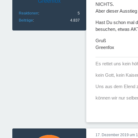
Greenfox
NICHTS.
Aber dieser Ausstieg i
Reaktionen
5
Beiträge
4.837
Hast Du schon mal da
besuchen, etwas AK
Gruß
Greenfox
Es rettet uns kein h
kein Gott, kein Kaise
Uns aus dem Elend z
können wir nur selber
17. Dezember 2019 um 1