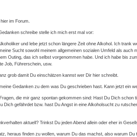
 hier im Forum.
Gedanken schreibe stelle ich mich erst mal vor:
 Alkoholiker und lebe jetzt schon längere Zeit ohne Alkohol. Ich trank 
 meine Sucht sowohl meinem allgemeinen sozialen Umfeld als auch me
em Outing, das ich selbst vorgenommen habe. Und ich habe bis zum S
tte Job, Führerschein, usw.
anz grob damit Du einschätzen kannst wer Dir hier schreibt.
 meine Gedanken zu dem was Du geschrieben hast. Kann jetzt ein wenig
r Fragen, die mir ganz spontan gekommen sind: Hast Du Dich schon t
Du Dich gefährdet bzw. hast Du Angst in eine Alkoholsucht zu rutsch
nkverhalten aktuell? Trinkst Du jeden Abend allein oder eher in Gesell
atz, heraus finden zu wollen, warum Du das machst, also warum Du t