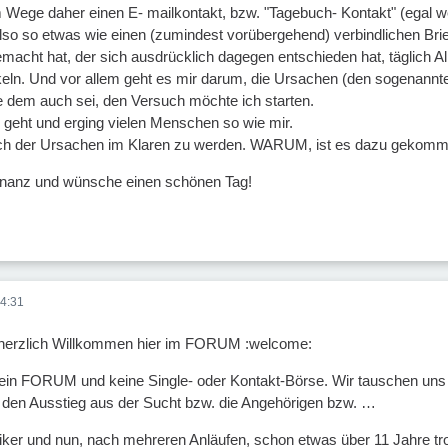
 Wege daher einen E- mailkontakt, bzw. "Tagebuch- Kontakt" (egal 
so so etwas wie einen (zumindest vorübergehend) verbindlichen Brief
macht hat, der sich ausdrücklich dagegen entschieden hat, täglich Al
keln. Und vor allem geht es mir darum, die Ursachen (den sogenannt
 dem auch sei, den Versuch möchte ich starten.
s geht und erging vielen Menschen so wie mir.
 sich der Ursachen im Klaren zu werden. WARUM, ist es dazu gekom
nanz und wünsche einen schönen Tag!
4:31
d herzlich Willkommen hier im FORUM :welcome:
t ein FORUM und keine Single- oder Kontakt-Börse. Wir tauschen un
 den Ausstieg aus der Sucht bzw. die Angehörigen bzw. …
oliker und nun, nach mehreren Anläufen, schon etwas über 11 Jahre tr