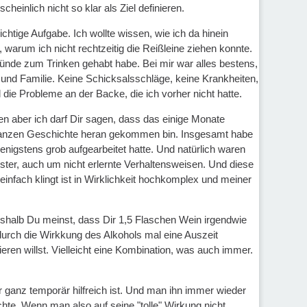
inlich nicht so klar als Ziel definieren.
htige Aufgabe. Ich wollte wissen, wie ich da hinein
, warum ich nicht rechtzeitig die Reißleine ziehen konnte.
ründe zum Trinken gehabt habe. Bei mir war alles bestens,
uf und Familie. Keine Schicksalsschläge, keine Krankheiten,
 die Probleme an der Backe, die ich vorher nicht hatte.
en aber ich darf Dir sagen, dass das einige Monate
r ganzen Geschichte heran gekommen bin. Insgesamt habe
nigstens grob aufgearbeitet hatte. Und natürlich waren
uster, auch um nicht erlernte Verhaltensweisen. Und diese
 einfach klingt ist in Wirklichkeit hochkomplex und meiner
weshalb Du meinst, dass Dir 1,5 Flaschen Wein irgendwie
durch die Wirkkung des Alkohols mal eine Auszeit
eren willst. Vielleicht eine Kombination, was auch immer.
 ganz temporär hilfreich ist. Und man ihn immer wieder
te. Wenn man also auf seine "tolle" Wirkung nicht