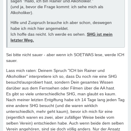
sagen "Hallo, ich bin Rainer und Alkoholiker."
(und ja, bevor die Frage kommt: ich sehe mich als
Alkoholiker).
Hilfe und Zuspruch brauche ich aber schon, deswegen
habe ich mich hier angemeldet.
Ich hoffe das reicht. Ich werde es sehen.
SHG ist mein
letzter Weg.
Sei bitte nicht sauer - aber wenn ich SOETWAS lese, werde ICH
sauer.
Lass mich raten: Deinem Spruch "ICH bin Rainer und
Alkoholiker" interpretiere ich so, dass Du noch nie eine SHG
besucht/ausprobiert hast, sondern Dein gesamtes Wissen
darüber aus dem Fernsehen oder Filmen über die AA hast.
Es gibt so viele unterschiedliche SHG, man glaubt es kaum.
Nach meiner letzten Entgiftung habe ich 14 Tage lang jeden Tag
eine andere SHG besucht (und die waren wirklich
unterschiedlich, mehr geht kaum), bevor ich mich für eine
(eigentlich waren es zwei, aber zufälliger Weise beide vom
selben Verein) entschieden habe. Auch wenn beide dem selben
Verein angehören, sind sie doch völlig anders. Nur der Ansatz