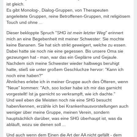
ist gleich.
Es gibt Monolog-, Dialog-Gruppen, von Therapeuten
angeleitete Gruppen, reine Betroffenen-Gruppen, mit religiösem
Touch und ohne ...
Dieser bekloppte Spruch "
SHG ist mein letzter Weg
" erinnert
mich an eine Begebenheit mit meiner Schwester: Sie mochte
keine Bananen. Sie hat sich strikt geweigert, welche zu essen.
Dabei hatte sie noch nie eine gegessen. Bis unsere Oma sie
gezwungen hat - man, war das ein Geplärre und Gejaule.
Nachdem sich meine Schwester wieder halbwegs beruhigt
hatte, stieß sie unter großem Geschluchze hervor: "Kann ich
noch eine haben?"
Ähnliches erlebe ich in meiner Gruppe auch des Öfteren, wenn
"Neue" kommen: "Ach, soo locker habe ich mir das garnicht
vorgestellt! Ist ja garnicht so verkrampft, wie ich dachte."
Und weil eben die Meisten noch nie eine SHG besucht
haben/kennen, erzähle ich bei Krankenhausvorstellungen auch
weniger über meine Gruppe, meinen Verein, sondern
hauptsächlich darüber, was eine SHG überhaupt ist, was da
abläuft, wozu sie dienen soll ...
Und auch wenn dem Einen die Art der AA nicht gefällt - dem