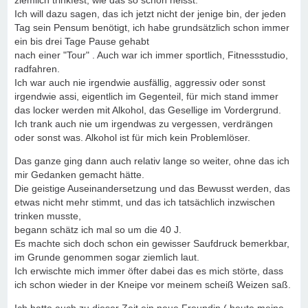
ziemlich trinkfest, wie das so schön heisst.
Ich will dazu sagen, das ich jetzt nicht der jenige bin, der jeden
Tag sein Pensum benötigt, ich habe grundsätzlich schon immer
ein bis drei Tage Pause gehabt
nach einer "Tour" . Auch war ich immer sportlich, Fitnessstudio,
radfahren.
Ich war auch nie irgendwie ausfällig, aggressiv oder sonst
irgendwie assi, eigentlich im Gegenteil, für mich stand immer
das locker werden mit Alkohol, das Gesellige im Vordergrund.
Ich trank auch nie um irgendwas zu vergessen, verdrängen
oder sonst was. Alkohol ist für mich kein Problemlöser.
Das ganze ging dann auch relativ lange so weiter, ohne das ich
mir Gedanken gemacht hätte.
Die geistige Auseinandersetzung und das Bewusst werden, das
etwas nicht mehr stimmt, und das ich tatsächlich inzwischen
trinken musste,
begann schätz ich mal so um die 40 J.
Es machte sich doch schon ein gewisser Saufdruck bemerkbar,
im Grunde genommen sogar ziemlich laut.
Ich erwischte mich immer öfter dabei das es mich störte, dass
ich schon wieder in der Kneipe vor meinem scheiß Weizen saß.