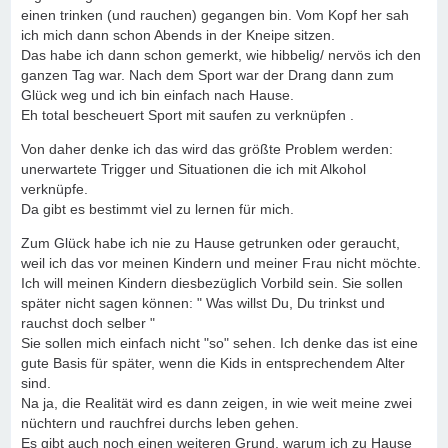
einen trinken (und rauchen) gegangen bin. Vom Kopf her sah
ich mich dann schon Abends in der Kneipe sitzen.
Das habe ich dann schon gemerkt, wie hibbelig/ nervös ich den
ganzen Tag war. Nach dem Sport war der Drang dann zum
Glück weg und ich bin einfach nach Hause.
Eh total bescheuert Sport mit saufen zu verknüpfen .
Von daher denke ich das wird das größte Problem werden:
unerwartete Trigger und Situationen die ich mit Alkohol
verknüpfe.
Da gibt es bestimmt viel zu lernen für mich.
Zum Glück habe ich nie zu Hause getrunken oder geraucht,
weil ich das vor meinen Kindern und meiner Frau nicht möchte.
Ich will meinen Kindern diesbezüglich Vorbild sein. Sie sollen
später nicht sagen können: " Was willst Du, Du trinkst und
rauchst doch selber "
Sie sollen mich einfach nicht "so" sehen. Ich denke das ist eine
gute Basis für später, wenn die Kids in entsprechendem Alter
sind.
Na ja, die Realität wird es dann zeigen, in wie weit meine zwei
nüchtern und rauchfrei durchs leben gehen.
Es gibt auch noch einen weiteren Grund, warum ich zu Hause