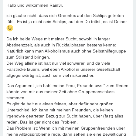
Hallo und willkommen Rain3r,
ich glaube nicht, dass sich Greenfox auf den Schlips getreten
fühlt. Es ist ja nicht sein Schlips, auf den Du trittst, es ist Deiner.
Da ich beide Wege mit meiner Sucht, sowohl in langer
Abstinenzzeit, als auch in Rückfallphasen bestens kenne:
Natürlich kann man Alkoholismus auch ohne Selbsthilfegruppe
zum Stillstand bringen.
Der Weg alleine ist halt nur viel schwerer, und da viele
Fallstricke lauern, weil eben Alkohol in unserer Gesellschaft
allgegenwärtig ist, auch sehr viel risikoreicher.
Das Argument „ich hab‘ meine Frau, Freunde uws.“ zum Reden,
könnte von mir aus meiner Zeit ohne Gruppenanschluss
stammen.
Es gibt da halt nur einen feinen, aber dafür sehr großen
Unterschied: Ich kann mit meinen Freunden, die keinen
irgendwie gearteten Bezug zur Sucht haben, über (fast) alles
reden. Das ist gar nicht das Problem.
Das Problem ist: Wenn ich mit meinen Gruppenfreunden über
meine Alltagsprobleme rede, dann sehen sie eine Bewältigung