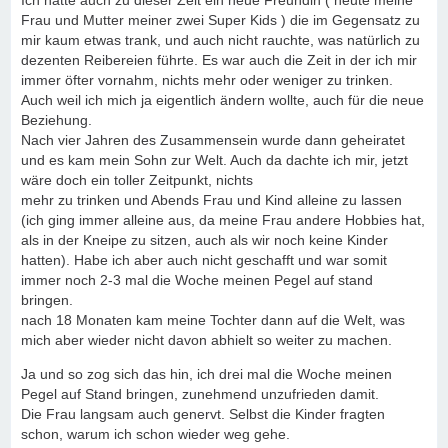
Ich hatte auch zu dieser Zeit ein neue Freundin ( heute meine
Frau und Mutter meiner zwei Super Kids ) die im Gegensatz zu
mir kaum etwas trank, und auch nicht rauchte, was natürlich zu
dezenten Reibereien führte. Es war auch die Zeit in der ich mir
immer öfter vornahm, nichts mehr oder weniger zu trinken.
Auch weil ich mich ja eigentlich ändern wollte, auch für die neue
Beziehung.
Nach vier Jahren des Zusammensein wurde dann geheiratet
und es kam mein Sohn zur Welt. Auch da dachte ich mir, jetzt
wäre doch ein toller Zeitpunkt, nichts
mehr zu trinken und Abends Frau und Kind alleine zu lassen
(ich ging immer alleine aus, da meine Frau andere Hobbies hat,
als in der Kneipe zu sitzen, auch als wir noch keine Kinder
hatten). Habe ich aber auch nicht geschafft und war somit
immer noch 2-3 mal die Woche meinen Pegel auf stand
bringen.
nach 18 Monaten kam meine Tochter dann auf die Welt, was
mich aber wieder nicht davon abhielt so weiter zu machen.
Ja und so zog sich das hin, ich drei mal die Woche meinen
Pegel auf Stand bringen, zunehmend unzufrieden damit.
Die Frau langsam auch genervt. Selbst die Kinder fragten
schon, warum ich schon wieder weg gehe.