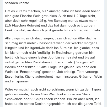
schaden könnte...
Um es kurz zu machen, bis Samstag habe ich fast jeden Abend
eine gute Flasche Wein getrunken. Auch mal 1-2 Tage nicht,
aber doch sehr regelmäßig. Am Samstag war es etwas mehr
(1,5 Flaschen Rotwein) und das hat dann doch evtl. zu dem
Punkt geführt, an dem ich jetzt gerade bin - ich mag nicht mehr.
Allerdings muss ich dazu sagen, dass ich schon öfter dachte
"ich mag nicht mehr" - besonders wenn der Wecker morgens
klingelte und ich irgendwie doch ins Büro bin. Ich glaube, dass
ich bisher noch nicht "auffällig" in Erscheinung getreten bin,
heißt, ich habe einen festen Job, bin verheiratet und bis auf
selbst gemachten Privatstress (Ehrenamt etc.) "sorgenfrei".
Warum dann trinken?! Gute Frage. Ich glaube, ich habe den
Wein als "Entspannung" gesehen. Job erledigt, Tiere versorgt,
Essen fertig, Küche aufgeräumt - nun hinsetzen, Gläschen Wein
und entspannen.
Wäre vermutlich auch nicht so schlimm, wenn ich zu den Typen
gehören würde, die ein Glas Wein trinken oder ein Stück
Schokolade oder 3 Chips essen können. Bin ich aber nicht, ich
habe da ein echtes Dosierungsproblem. Ich ess die ganze Tafel,