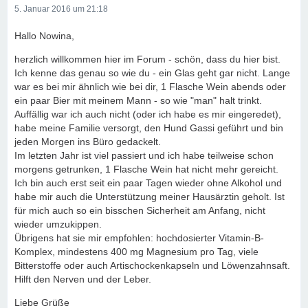
5. Januar 2016 um 21:18
Hallo Nowina,
herzlich willkommen hier im Forum - schön, dass du hier bist.
Ich kenne das genau so wie du - ein Glas geht gar nicht. Lange
war es bei mir ähnlich wie bei dir, 1 Flasche Wein abends oder
ein paar Bier mit meinem Mann - so wie "man" halt trinkt.
Auffällig war ich auch nicht (oder ich habe es mir eingeredet),
habe meine Familie versorgt, den Hund Gassi geführt und bin
jeden Morgen ins Büro gedackelt.
Im letzten Jahr ist viel passiert und ich habe teilweise schon
morgens getrunken, 1 Flasche Wein hat nicht mehr gereicht.
Ich bin auch erst seit ein paar Tagen wieder ohne Alkohol und
habe mir auch die Unterstützung meiner Hausärztin geholt. Ist
für mich auch so ein bisschen Sicherheit am Anfang, nicht
wieder umzukippen.
Übrigens hat sie mir empfohlen: hochdosierter Vitamin-B-
Komplex, mindestens 400 mg Magnesium pro Tag, viele
Bitterstoffe oder auch Artischockenkapseln und Löwenzahnsaft.
Hilft den Nerven und der Leber.
Liebe Grüße