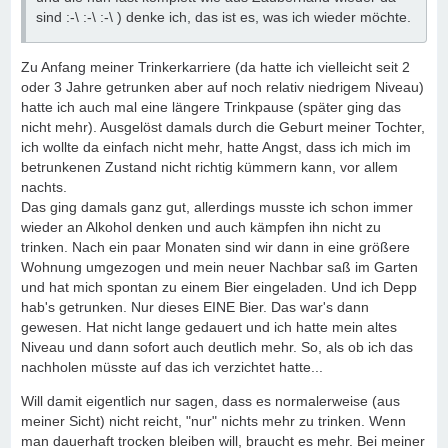
sind :-\ :-\ :-\ ) denke ich, das ist es, was ich wieder möchte.
Zu Anfang meiner Trinkerkarriere (da hatte ich vielleicht seit 2
oder 3 Jahre getrunken aber auf noch relativ niedrigem Niveau)
hatte ich auch mal eine längere Trinkpause (später ging das
nicht mehr). Ausgelöst damals durch die Geburt meiner Tochter,
ich wollte da einfach nicht mehr, hatte Angst, dass ich mich im
betrunkenen Zustand nicht richtig kümmern kann, vor allem
nachts.
Das ging damals ganz gut, allerdings musste ich schon immer
wieder an Alkohol denken und auch kämpfen ihn nicht zu
trinken. Nach ein paar Monaten sind wir dann in eine größere
Wohnung umgezogen und mein neuer Nachbar saß im Garten
und hat mich spontan zu einem Bier eingeladen. Und ich Depp
hab's getrunken. Nur dieses EINE Bier. Das war's dann
gewesen. Hat nicht lange gedauert und ich hatte mein altes
Niveau und dann sofort auch deutlich mehr. So, als ob ich das
nachholen müsste auf das ich verzichtet hatte...
Will damit eigentlich nur sagen, dass es normalerweise (aus
meiner Sicht) nicht reicht, "nur" nichts mehr zu trinken. Wenn
man dauerhaft trocken bleiben will, braucht es mehr. Bei meiner