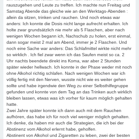
rauszugehen und Leute zu treffen. Ich machte nun Freitag und
Samstag Abende das gleiche wie an den Werktags-Abenden :
allein da sitzen, trinken und rauchen. Und noch etwas war
anders: Ich konnte die Dosis nicht lange aufrecht erhalten. Ich
holte zwar grundsätzlich nie mehr als 5 Flaschen, aber nach
wenigen Wochen begann ich, Nachschub zu holen, erst einmal,
dann sogar meist 2 mal am Abend, immer je 2 Flaschen. Und
noch eine Sache war anders: Das Schlafmittel wirkte nicht mehr
so wirklich . Ich fiel zwar wenn ich das Saufen meist so ca. 2
Uhr nachts beendete direkt ins Koma, war aber 2 Stunden
später wieder hellwach. Ich konnte in der Phase weder mit noch
ohne Alkohol richtig schlafen. Nach wenigen Wochen war ich
völlig fertig mit den Nerven, wusste nicht wie es weiter gehen
sollte und habe irgendwie den Weg zu einer Selbsthilfegruppe
gefunden und konnte von dem Tag an das Trinken auch wirklich
bleiben lassen, etwas was ich vorher für kaum möglich gehalten
hatte.
Zwei Jahre später konnte ich dann auch mit dem Rauchen
aufhören, das habe ich für noch viel weniger möglich gehalten.
Ich denke, da haben mir auch die Strategien, die ich bei der
Abstinenz vom Alkohol erlernt habe, geholfen.
Abstinent von Alkohol und Zigaretten zu leben, zwei der besten