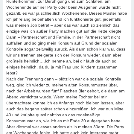
Runterkommen, zur Beruhigung und zum Schlafen, am
Wochenende auf ner Party oder beim Ausgehen wurde nicht
gezählt, es war ja schließlich Wochenende. Dieses Muster habe
ich jahrelang beibehalten und ich funktionierte gut, jedenfalls
was meinen Job betraf – aber das war auch so ziemlich das
einzige was ich außer Party machen gut auf die Kette kriegte.
Dann – Partnerschaft und Familie, in der Partnerschaft nicht
auffallen und so ging mein Konsum auf Grund der sozialen
Kontrolle sogar zeitweilig zurück. Als dann schon klar war, dass
wir uns trennen steigerte sich der Konsum wieder, dann aber
großteils heimlich….Ich nehme an, bei dir läuft da auch so
einiges heimlich, da du ja mit Frau und Kindern zusammen
lebst?
Nach der Trennung dann – plötzlich war die soziale Kontrolle
weg, ging ich wieder zu meinem alten Konsummuster über,
nach der Arbeit wurden fünf Flaschen Bier geholt, die dann am
Abend vernichtet wurde. Wenn meine Tochter bei mir
übernachtete konnte ich es Anfangs noch bleiben lassen, aber
auch das begann später schon einzureißen. Ich war nun Mitte
40 und knüpfte quasi nahtlos an das regelmäßige
Konsummuster an, wie ich es mit Ende 30 aufgegeben hatte.
Aber diesmal war etwas anders als in meinen 30ern. Die Party
am Wochenende fehlte. Ich hatte auch kein Interesse mehr