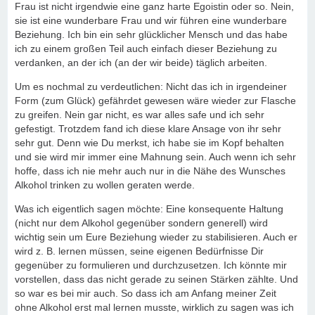
Frau ist nicht irgendwie eine ganz harte Egoistin oder so. Nein,
sie ist eine wunderbare Frau und wir führen eine wunderbare
Beziehung. Ich bin ein sehr glücklicher Mensch und das habe
ich zu einem großen Teil auch einfach dieser Beziehung zu
verdanken, an der ich (an der wir beide) täglich arbeiten.
Um es nochmal zu verdeutlichen: Nicht das ich in irgendeiner
Form (zum Glück) gefährdet gewesen wäre wieder zur Flasche
zu greifen. Nein gar nicht, es war alles safe und ich sehr
gefestigt. Trotzdem fand ich diese klare Ansage von ihr sehr
sehr gut. Denn wie Du merkst, ich habe sie im Kopf behalten
und sie wird mir immer eine Mahnung sein. Auch wenn ich sehr
hoffe, dass ich nie mehr auch nur in die Nähe des Wunsches
Alkohol trinken zu wollen geraten werde.
Was ich eigentlich sagen möchte: Eine konsequente Haltung
(nicht nur dem Alkohol gegenüber sondern generell) wird
wichtig sein um Eure Beziehung wieder zu stabilisieren. Auch er
wird z. B. lernen müssen, seine eigenen Bedürfnisse Dir
gegenüber zu formulieren und durchzusetzen. Ich könnte mir
vorstellen, dass das nicht gerade zu seinen Stärken zählte. Und
so war es bei mir auch. So dass ich am Anfang meiner Zeit
ohne Alkohol erst mal lernen musste, wirklich zu sagen was ich