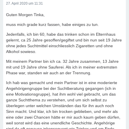
27. April 2020 um 11:31
Guten Morgen Tinka,
muss mich grade kurz fassen, habe einiges zu tun.
Jedenfalls, ich bin 60, habe das trinken schon im Elternhaus
gelernt, ca 25 Jahre gesoffen/gegiftet und bin nun seit 19 Jahre
ohne jedes Suchtmittel einschliesslich Zigaretten und ohne
Alkohol sowieso.
Mit meinem Partner bin ich ca. 32 Jahre zusammen, 13 Jahre
mit und 19 Jahre ohne Sauferei. Als ich in meiner extremsten
Phase war, standen wir auch an der Trennung.
Ich hab was gemacht und mein Partner ist in eine moderierte
Angehörigengruppe bei der Suchtberatung gegangen (ich in
eine Motivationsgruppe), hat ihm wohl viel gebracht, um das
ganze Suchtthema zu verstehen, und um sich selbst zu
überlegen unter welchen Umständen das für ihn auch noch
Sinn macht. Und klar, ich bin trocken geblieben, und mehr als
eine oder zwei Chancen hätte er mir auch kaum geben dürfen,
weil sonst wird das eine unendliche Geschichte. Angehörige
sind da oft genauso inkonsequent wie Trinker und am Ende