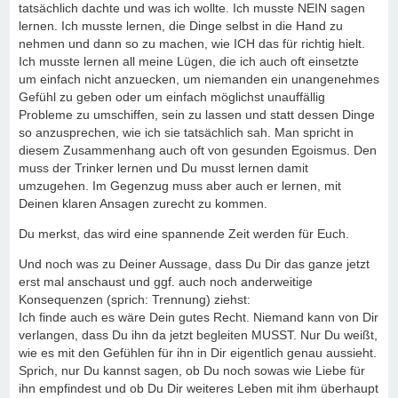
tatsächlich dachte und was ich wollte. Ich musste NEIN sagen
lernen. Ich musste lernen, die Dinge selbst in die Hand zu
nehmen und dann so zu machen, wie ICH das für richtig hielt.
Ich musste lernen all meine Lügen, die ich auch oft einsetzte
um einfach nicht anzuecken, um niemanden ein unangenehmes
Gefühl zu geben oder um einfach möglichst unauffällig
Probleme zu umschiffen, sein zu lassen und statt dessen Dinge
so anzusprechen, wie ich sie tatsächlich sah. Man spricht in
diesem Zusammenhang auch oft von gesunden Egoismus. Den
muss der Trinker lernen und Du musst lernen damit
umzugehen. Im Gegenzug muss aber auch er lernen, mit
Deinen klaren Ansagen zurecht zu kommen.
Du merkst, das wird eine spannende Zeit werden für Euch.
Und noch was zu Deiner Aussage, dass Du Dir das ganze jetzt
erst mal anschaust und ggf. auch noch anderweitige
Konsequenzen (sprich: Trennung) ziehst:
Ich finde auch es wäre Dein gutes Recht. Niemand kann von Dir
verlangen, dass Du ihn da jetzt begleiten MUSST. Nur Du weißt,
wie es mit den Gefühlen für ihn in Dir eigentlich genau aussieht.
Sprich, nur Du kannst sagen, ob Du noch sowas wie Liebe für
ihn empfindest und ob Du Dir weiteres Leben mit ihm überhaupt