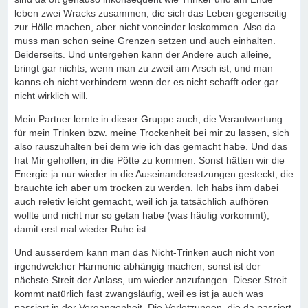
leben zwei Wracks zusammen, die sich das Leben gegenseitig
zur Hölle machen, aber nicht voneinder loskommen. Also da
muss man schon seine Grenzen setzen und auch einhalten.
Beiderseits. Und untergehen kann der Andere auch alleine,
bringt gar nichts, wenn man zu zweit am Arsch ist, und man
kanns eh nicht verhindern wenn der es nicht schafft oder gar
nicht wirklich will.
Mein Partner lernte in dieser Gruppe auch, die Verantwortung
für mein Trinken bzw. meine Trockenheit bei mir zu lassen, sich
also rauszuhalten bei dem wie ich das gemacht habe. Und das
hat Mir geholfen, in die Pötte zu kommen. Sonst hätten wir die
Energie ja nur wieder in die Auseinandersetzungen gesteckt, die
brauchte ich aber um trocken zu werden. Ich habs ihm dabei
auch reletiv leicht gemacht, weil ich ja tatsächlich aufhören
wollte und nicht nur so getan habe (was häufig vorkommt),
damit erst mal wieder Ruhe ist.
Und ausserdem kann man das Nicht-Trinken auch nicht von
irgendwelcher Harmonie abhängig machen, sonst ist der
nächste Streit der Anlass, um wieder anzufangen. Dieser Streit
kommt natürlich fast zwangsläufig, weil es ist ja auch was
passiert in der Vergangenheit. Die Verletzungen, die da passiert