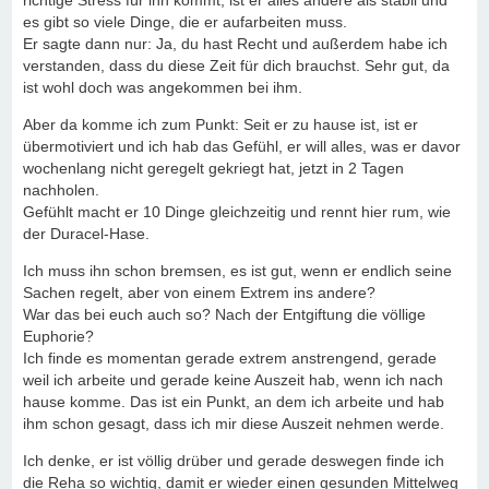
richtige Stress für ihn kommt, ist er alles andere als stabil und
es gibt so viele Dinge, die er aufarbeiten muss.
Er sagte dann nur: Ja, du hast Recht und außerdem habe ich
verstanden, dass du diese Zeit für dich brauchst. Sehr gut, da
ist wohl doch was angekommen bei ihm.
Aber da komme ich zum Punkt: Seit er zu hause ist, ist er
übermotiviert und ich hab das Gefühl, er will alles, was er davor
wochenlang nicht geregelt gekriegt hat, jetzt in 2 Tagen
nachholen.
Gefühlt macht er 10 Dinge gleichzeitig und rennt hier rum, wie
der Duracel-Hase.
Ich muss ihn schon bremsen, es ist gut, wenn er endlich seine
Sachen regelt, aber von einem Extrem ins andere?
War das bei euch auch so? Nach der Entgiftung die völlige
Euphorie?
Ich finde es momentan gerade extrem anstrengend, gerade
weil ich arbeite und gerade keine Auszeit hab, wenn ich nach
hause komme. Das ist ein Punkt, an dem ich arbeite und hab
ihm schon gesagt, dass ich mir diese Auszeit nehmen werde.
Ich denke, er ist völlig drüber und gerade deswegen finde ich
die Reha so wichtig, damit er wieder einen gesunden Mittelweg