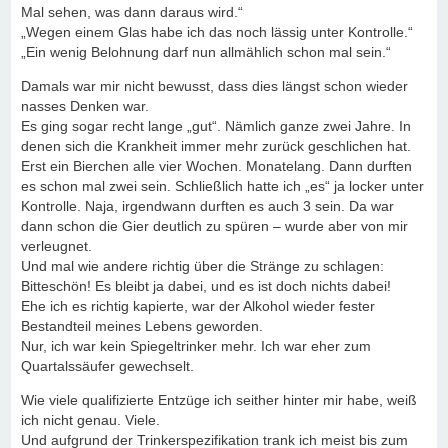
Mal sehen, was dann daraus wird.“
„Wegen einem Glas habe ich das noch lässig unter Kontrolle.“
„Ein wenig Belohnung darf nun allmählich schon mal sein.“
Damals war mir nicht bewusst, dass dies längst schon wieder
nasses Denken war.
Es ging sogar recht lange „gut“. Nämlich ganze zwei Jahre. In
denen sich die Krankheit immer mehr zurück geschlichen hat.
Erst ein Bierchen alle vier Wochen. Monatelang. Dann durften
es schon mal zwei sein. Schließlich hatte ich „es“ ja locker unter
Kontrolle. Naja, irgendwann durften es auch 3 sein. Da war
dann schon die Gier deutlich zu spüren – wurde aber von mir
verleugnet.
Und mal wie andere richtig über die Stränge zu schlagen:
Bitteschön! Es bleibt ja dabei, und es ist doch nichts dabei!
Ehe ich es richtig kapierte, war der Alkohol wieder fester
Bestandteil meines Lebens geworden.
Nur, ich war kein Spiegeltrinker mehr. Ich war eher zum
Quartalssäufer gewechselt.
Wie viele qualifizierte Entzüge ich seither hinter mir habe, weiß
ich nicht genau. Viele.
Und aufgrund der Trinkerspezifikation trank ich meist bis zum