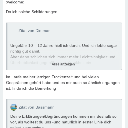
:welcome:
Da ich solche Schilderungen
Zitat von Dietmar
Ungefähr 10 – 12 Jahre hielt ich durch. Und ich lebte sogar
richtig gut damit.
Aber dann schlichen sich immer mehr Leichtsinnigkeit und
Überheblichkeit gegenüber der Krankheit ein.
Alles anzeigen
„Ich könnte nach so langer Abstinenz mal ein Glas
probieren. Mal sehen, was dann daraus wird.“
im Laufe meiner jetzigen Trockenzeit und bei vielen
„Wegen einem Glas habe ich das noch lässig unter
Gesprächen gehört habe und es mir auch so ähnlich ergangen
Kontrolle.“
ist, finde ich die Bemerkung
„Ein wenig Belohnung darf nun allmählich schon mal sein.“
Damals war mir nicht bewusst, dass dies längst schon
wieder nasses Denken war.
Zitat von Bassmann
Es ging sogar recht lange „gut“. Nämlich ganze zwei Jahre.
Deine Erklärungen/Begründungen kommen mir deshalb so
In denen sich die Krankheit immer mehr zurück geschlichen
vor, als wolltest du uns -und natürlich in erster Linie dich
hat.
selbst- verarschen.