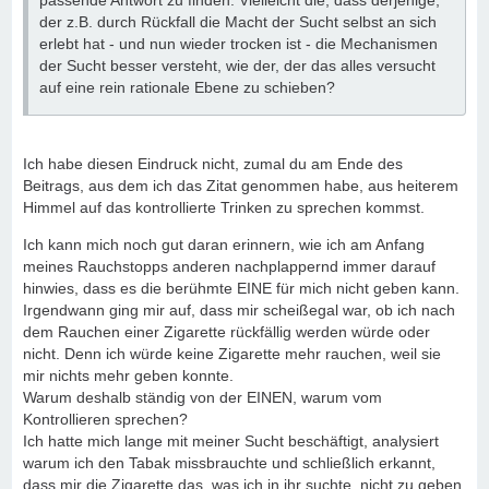
passende Antwort zu finden. Vielleicht die, dass derjenige,
der z.B. durch Rückfall die Macht der Sucht selbst an sich
erlebt hat - und nun wieder trocken ist - die Mechanismen
der Sucht besser versteht, wie der, der das alles versucht
auf eine rein rationale Ebene zu schieben?
Ich habe diesen Eindruck nicht, zumal du am Ende des
Beitrags, aus dem ich das Zitat genommen habe, aus heiterem
Himmel auf das kontrollierte Trinken zu sprechen kommst.
Ich kann mich noch gut daran erinnern, wie ich am Anfang
meines Rauchstopps anderen nachplappernd immer darauf
hinwies, dass es die berühmte EINE für mich nicht geben kann.
Irgendwann ging mir auf, dass mir scheißegal war, ob ich nach
dem Rauchen einer Zigarette rückfällig werden würde oder
nicht. Denn ich würde keine Zigarette mehr rauchen, weil sie
mir nichts mehr geben konnte.
Warum deshalb ständig von der EINEN, warum vom
Kontrollieren sprechen?
Ich hatte mich lange mit meiner Sucht beschäftigt, analysiert
warum ich den Tabak missbrauchte und schließlich erkannt,
dass mir die Zigarette das, was ich in ihr suchte, nicht zu geben