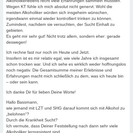
Alkoholikerlebens recht viele Erfahrungen sammeln mussten.
Wegen KT fühle ich mich absolut nicht genervt. Wohl die
meisten Alkoholiker würden sich insgeheim wünschen,
irgendwann einmal wieder kontrolliert trinken zu können.
Zumindest, nachdem sie versuchten, der Sucht Einhalt zu
gebieten.
Es geht mir sehr gut! Nicht trotz allem, sondern eher: gerade
deswegen!
Ich rechne fast nur noch im Heute und Jetzt.
Insofern ist es mir relativ egal, wie viele Jahre ich insgesamt
schon trocken war. Und ich sehe es wirklich weder hoffnungslos
noch negativ. Die Gesamtsumme meiner Erlebnisse und
Erfahrungen macht mich schließlich zu dem, was ich heute bin
– oder sein kann.
Ich danke Dir für lieben Deine Worte!
Hallo Bassmann,
wie jemand mit LZT und SHG darauf kommt sich mit Alkohol zu
„belohnen“?
Durch die Krankheit Sucht?
Ich vermute, dass Deiner Feststellung nach dann sehr viele
Alkoholiker lernresistent sind.