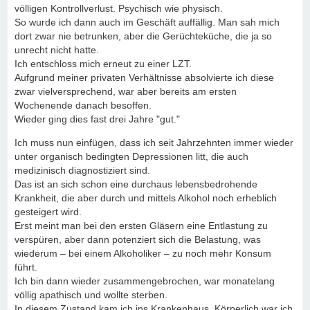
völligen Kontrollverlust. Psychisch wie physisch.
So wurde ich dann auch im Geschäft auffällig. Man sah mich
dort zwar nie betrunken, aber die Gerüchteküche, die ja so
unrecht nicht hatte.
Ich entschloss mich erneut zu einer LZT.
Aufgrund meiner privaten Verhältnisse absolvierte ich diese
zwar vielversprechend, war aber bereits am ersten
Wochenende danach besoffen.
Wieder ging dies fast drei Jahre "gut."
Ich muss nun einfügen, dass ich seit Jahrzehnten immer wieder
unter organisch bedingten Depressionen litt, die auch
medizinisch diagnostiziert sind.
Das ist an sich schon eine durchaus lebensbedrohende
Krankheit, die aber durch und mittels Alkohol noch erheblich
gesteigert wird.
Erst meint man bei den ersten Gläsern eine Entlastung zu
verspüren, aber dann potenziert sich die Belastung, was
wiederum – bei einem Alkoholiker – zu noch mehr Konsum
führt.
Ich bin dann wieder zusammengebrochen, war monatelang
völlig apathisch und wollte sterben.
In diesem Zustand kam ich ins Krankenhaus. Körperlich war ich