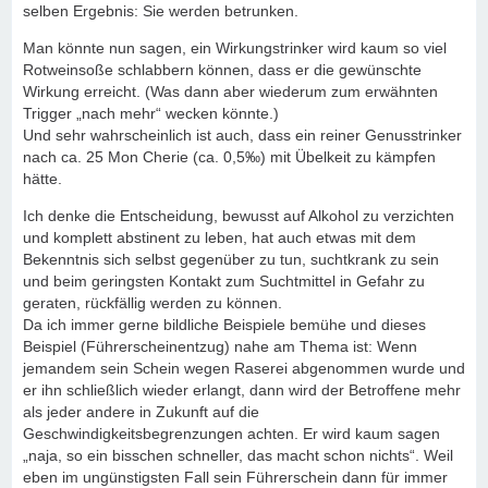
selben Ergebnis: Sie werden betrunken.
Man könnte nun sagen, ein Wirkungstrinker wird kaum so viel
Rotweinsoße schlabbern können, dass er die gewünschte
Wirkung erreicht. (Was dann aber wiederum zum erwähnten
Trigger „nach mehr“ wecken könnte.)
Und sehr wahrscheinlich ist auch, dass ein reiner Genusstrinker
nach ca. 25 Mon Cherie (ca. 0,5‰) mit Übelkeit zu kämpfen
hätte.
Ich denke die Entscheidung, bewusst auf Alkohol zu verzichten
und komplett abstinent zu leben, hat auch etwas mit dem
Bekenntnis sich selbst gegenüber zu tun, suchtkrank zu sein
und beim geringsten Kontakt zum Suchtmittel in Gefahr zu
geraten, rückfällig werden zu können.
Da ich immer gerne bildliche Beispiele bemühe und dieses
Beispiel (Führerscheinentzug) nahe am Thema ist: Wenn
jemandem sein Schein wegen Raserei abgenommen wurde und
er ihn schließlich wieder erlangt, dann wird der Betroffene mehr
als jeder andere in Zukunft auf die
Geschwindigkeitsbegrenzungen achten. Er wird kaum sagen
„naja, so ein bisschen schneller, das macht schon nichts“. Weil
eben im ungünstigsten Fall sein Führerschein dann für immer