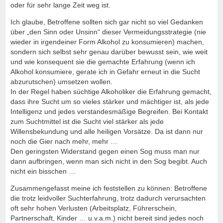
oder für sehr lange Zeit weg ist.
Ich glaube, Betroffene sollten sich gar nicht so viel Gedanken
über „den Sinn oder Unsinn“ dieser Vermeidungsstrategie (nie
wieder in irgendeiner Form Alkohol zu konsumieren) machen,
sondern sich selbst sehr genau darüber bewusst sein, wie weit
und wie konsequent sie die gemachte Erfahrung (wenn ich
Alkohol konsumiere, gerate ich in Gefahr erneut in die Sucht
abzurutschen) umsetzen wollen.
In der Regel haben süchtige Alkoholiker die Erfahrung gemacht,
dass ihre Sucht um so vieles stärker und mächtiger ist, als jede
Intelligenz und jedes verstandesmäßige Begreifen. Bei Kontakt
zum Suchtmittel ist die Sucht viel stärker als jede
Willensbekundung und alle heiligen Vorsätze. Da ist dann nur
noch die Gier nach mehr, mehr …
Den geringsten Widerstand gegen einen Sog muss man nur
dann aufbringen, wenn man sich nicht in den Sog begibt. Auch
nicht ein bisschen …
Zusammengefasst meine ich feststellen zu können: Betroffene
die trotz leidvoller Suchterfahrung, trotz dadurch verursachten
oft sehr hohen Verlusten (Arbeitsplatz, Führerschein,
Partnerschaft, Kinder … u.v.a.m.) nicht bereit sind jedes noch