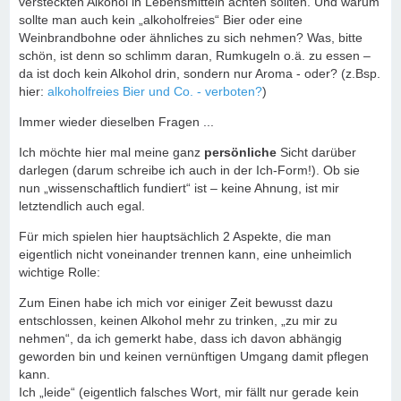
versteckten Alkohol in Lebensmitteln achten sollten. Und warum
sollte man auch kein „alkoholfreies“ Bier oder eine
Weinbrandbohne oder ähnliches zu sich nehmen? Was, bitte
schön, ist denn so schlimm daran, Rumkugeln o.ä. zu essen –
da ist doch kein Alkohol drin, sondern nur Aroma - oder? (z.Bsp.
hier:
alkoholfreies Bier und Co. - verboten?
)
Immer wieder dieselben Fragen ...
Ich möchte hier mal meine ganz
persönliche
Sicht darüber
darlegen (darum schreibe ich auch in der Ich-Form!). Ob sie
nun „wissenschaftlich fundiert“ ist – keine Ahnung, ist mir
letztendlich auch egal.
Für mich spielen hier hauptsächlich 2 Aspekte, die man
eigentlich nicht voneinander trennen kann, eine unheimlich
wichtige Rolle:
Zum Einen habe ich mich vor einiger Zeit bewusst dazu
entschlossen, keinen Alkohol mehr zu trinken, „zu mir zu
nehmen“, da ich gemerkt habe, dass ich davon abhängig
geworden bin und keinen vernünftigen Umgang damit pflegen
kann.
Ich „leide“ (eigentlich falsches Wort, mir fällt nur gerade kein