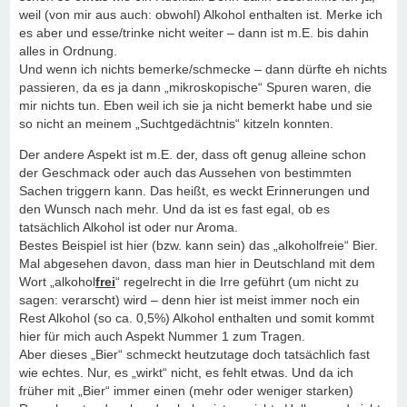
weil (von mir aus auch: obwohl) Alkohol enthalten ist. Merke ich
es aber und esse/trinke nicht weiter – dann ist m.E. bis dahin
alles in Ordnung.
Und wenn ich nichts bemerke/schmecke – dann dürfte eh nichts
passieren, da es ja dann „mikroskopische“ Spuren waren, die
mir nichts tun. Eben weil ich sie ja nicht bemerkt habe und sie
so nicht an meinem „Suchtgedächtnis“ kitzeln konnten.
Der andere Aspekt ist m.E. der, dass oft genug alleine schon
der Geschmack oder auch das Aussehen von bestimmten
Sachen triggern kann. Das heißt, es weckt Erinnerungen und
den Wunsch nach mehr. Und da ist es fast egal, ob es
tatsächlich Alkohol ist oder nur Aroma.
Bestes Beispiel ist hier (bzw. kann sein) das „alkoholfreie“ Bier.
Mal abgesehen davon, dass man hier in Deutschland mit dem
Wort „alkohol
frei
“ regelrecht in die Irre geführt (um nicht zu
sagen: verarscht) wird – denn hier ist meist immer noch ein
Rest Alkohol (so ca. 0,5%) Alkohol enthalten und somit kommt
hier für mich auch Aspekt Nummer 1 zum Tragen.
Aber dieses „Bier“ schmeckt heutzutage doch tatsächlich fast
wie echtes. Nur, es „wirkt“ nicht, es fehlt etwas. Und da ich
früher mit „Bier“ immer einen (mehr oder weniger starken)