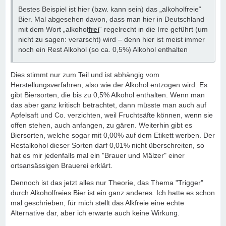
Bestes Beispiel ist hier (bzw. kann sein) das „alkoholfreie“
Bier. Mal abgesehen davon, dass man hier in Deutschland
mit dem Wort „alkohol
frei
“ regelrecht in die Irre geführt (um
nicht zu sagen: verarscht) wird – denn hier ist meist immer
noch ein Rest Alkohol (so ca. 0,5%) Alkohol enthalten
Dies stimmt nur zum Teil und ist abhängig vom
Herstellungsverfahren, also wie der Alkohol entzogen wird. Es
gibt Biersorten, die bis zu 0,5% Alkohol enthalten. Wenn man
das aber ganz kritisch betrachtet, dann müsste man auch auf
Apfelsaft und Co. verzichten, weil Fruchtsäfte können, wenn sie
offen stehen, auch anfangen, zu gären. Weiterhin gibt es
Biersorten, welche sogar mit 0,00% auf dem Etikett werben. Der
Restalkohol dieser Sorten darf 0,01% nicht überschreiten, so
hat es mir jedenfalls mal ein "Brauer und Mälzer" einer
ortsansässigen Brauerei erklärt.
Dennoch ist das jetzt alles nur Theorie, das Thema "Trigger"
durch Alkoholfreies Bier ist ein ganz anderes. Ich hatte es schon
mal geschrieben, für mich stellt das Alkfreie eine echte
Alternative dar, aber ich erwarte auch keine Wirkung.