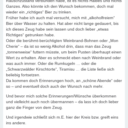
Rauschzustand verbunden habe, ist es nichts Halbes und nichts
Ganzes. Also könnte ich den Wunsch bekommen, doch mal
wieder ein „richtiges“ Bier zu trinken.
Früher habe ich auch mal versucht, mich mit „alkoholfreiem“
Bier über Wasser zu halten. Hat aber nicht lange gedauert, bis
ich dieses Zeug habe sein lassen und doch lieber „etwas
Richtiges“ getrunken habe.
Oder die berühmt-berüchtigten Weinbrand-Bohnen oder „Mon
Cherie“ – da ist so wenig Alkohol drin, dass man das Zeug
„tonnenweise“ futtern müsste, um beim Pusten überhaupt einen
Wert zu erhalten. Aber es schmeckt eben nach Weinbrand oder
was auch immer. Oder die Rumkugeln … oder die
„Schwarzwälder Kirschtorte“, Tiramisu … die Liste ließe sich
beliebig fortsetzen.
Da kommen doch Erinnerungen hoch, an „schöne Abende“ oder
so – und eventuell doch auch der Wunsch nach mehr.
Und bevor mich solche Erinnerungen/Wünsche überkommen
und vielleicht auch noch übermannen – da lass ich doch lieber
ganz die Finger von dem Zeug.
Und irgendwie schließt sich m.E. hier der Kreis bzw. greift eins
ins andere.