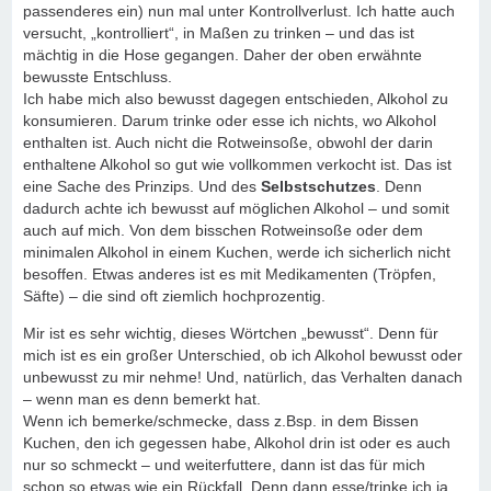
passenderes ein) nun mal unter Kontrollverlust. Ich hatte auch
versucht, „kontrolliert“, in Maßen zu trinken – und das ist
mächtig in die Hose gegangen. Daher der oben erwähnte
bewusste Entschluss.
Ich habe mich also bewusst dagegen entschieden, Alkohol zu
konsumieren. Darum trinke oder esse ich nichts, wo Alkohol
enthalten ist. Auch nicht die Rotweinsoße, obwohl der darin
enthaltene Alkohol so gut wie vollkommen verkocht ist. Das ist
eine Sache des Prinzips. Und des
Selbstschutzes
. Denn
dadurch achte ich bewusst auf möglichen Alkohol – und somit
auch auf mich. Von dem bisschen Rotweinsoße oder dem
minimalen Alkohol in einem Kuchen, werde ich sicherlich nicht
besoffen. Etwas anderes ist es mit Medikamenten (Tröpfen,
Säfte) – die sind oft ziemlich hochprozentig.
Mir ist es sehr wichtig, dieses Wörtchen „bewusst“. Denn für
mich ist es ein großer Unterschied, ob ich Alkohol bewusst oder
unbewusst zu mir nehme! Und, natürlich, das Verhalten danach
– wenn man es denn bemerkt hat.
Wenn ich bemerke/schmecke, dass z.Bsp. in dem Bissen
Kuchen, den ich gegessen habe, Alkohol drin ist oder es auch
nur so schmeckt – und weiterfuttere, dann ist das für mich
schon so etwas wie ein Rückfall. Denn dann esse/trinke ich ja,