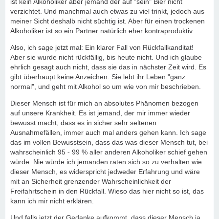
ist kein Alkoholiker aber jemand der auf "sein" Bier nicht
verzichtet. Und manchmal auch etwas zu viel trinkt, jedoch aus
meiner Sicht deshalb nicht süchtig ist. Aber für einen trockenen
Alkoholiker ist so ein Partner natürlich eher kontraproduktiv.
Also, ich sage jetzt mal: Ein klarer Fall von Rückfallkanditat!
Aber sie wurde nicht rückfällig, bis heute nicht. Und ich glaube
ehrlich gesagt auch nicht, dass sie das in nächster Zeit wird. Es
gibt überhaupt keine Anzeichen. Sie lebt ihr Leben "ganz
normal", und geht mit Alkohol so um wie von mir beschrieben.
Dieser Mensch ist für mich an absolutes Phänomen bezogen
auf unsere Krankheit. Es ist jemand, der mir immer wieder
bewusst macht, dass es in sicher sehr seltenen
Ausnahmefällen, immer auch mal anders gehen kann. Ich sage
das im vollen Bewusstsein, dass das was dieser Mensch tut, bei
wahrscheinlich 95 - 99 % aller anderen Alkoholiker schief gehen
würde. Nie würde ich jemanden raten sich so zu verhalten wie
dieser Mensch, es widerspricht jedweder Erfahrung und wäre
mit an Sicherheit grenzender Wahrscheinlichkeit der
Freifahrtschein in den Rückfall. Wieso das hier nicht so ist, das
kann ich mir nicht erklären.
Und falls jetzt der Gedanke aufkommt, dass dieser Mensch ja