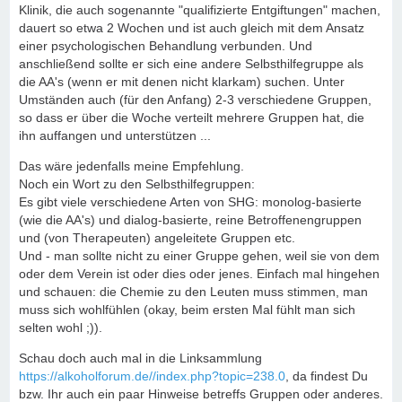
Klinik, die auch sogenannte "qualifizierte Entgiftungen" machen,
dauert so etwa 2 Wochen und ist auch gleich mit dem Ansatz
einer psychologischen Behandlung verbunden. Und
anschließend sollte er sich eine andere Selbsthilfegruppe als
die AA's (wenn er mit denen nicht klarkam) suchen. Unter
Umständen auch (für den Anfang) 2-3 verschiedene Gruppen,
so dass er über die Woche verteilt mehrere Gruppen hat, die
ihn auffangen und unterstützen ...
Das wäre jedenfalls meine Empfehlung.
Noch ein Wort zu den Selbsthilfegruppen:
Es gibt viele verschiedene Arten von SHG: monolog-basierte
(wie die AA's) und dialog-basierte, reine Betroffenengruppen
und (von Therapeuten) angeleitete Gruppen etc.
Und - man sollte nicht zu einer Gruppe gehen, weil sie von dem
oder dem Verein ist oder dies oder jenes. Einfach mal hingehen
und schauen: die Chemie zu den Leuten muss stimmen, man
muss sich wohlfühlen (okay, beim ersten Mal fühlt man sich
selten wohl ;)).
Schau doch auch mal in die Linksammlung
https://alkoholforum.de//index.php?topic=238.0
, da findest Du
bzw. Ihr auch ein paar Hinweise betreffs Gruppen oder anderes.