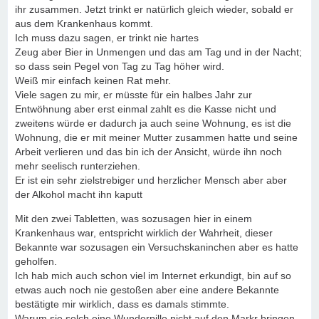
ihr zusammen. Jetzt trinkt er natürlich gleich wieder, sobald er
aus dem Krankenhaus kommt.
Ich muss dazu sagen, er trinkt nie hartes
Zeug aber Bier in Unmengen und das am Tag und in der Nacht;
so dass sein Pegel von Tag zu Tag höher wird.
Weiß mir einfach keinen Rat mehr.
Viele sagen zu mir, er müsste für ein halbes Jahr zur
Entwöhnung aber erst einmal zahlt es die Kasse nicht und
zweitens würde er dadurch ja auch seine Wohnung, es ist die
Wohnung, die er mit meiner Mutter zusammen hatte und seine
Arbeit verlieren und das bin ich der Ansicht, würde ihn noch
mehr seelisch runterziehen.
Er ist ein sehr zielstrebiger und herzlicher Mensch aber aber
der Alkohol macht ihn kaputt
Mit den zwei Tabletten, was sozusagen hier in einem
Krankenhaus war, entspricht wirklich der Wahrheit, dieser
Bekannte war sozusagen ein Versuchskaninchen aber es hatte
geholfen.
Ich hab mich auch schon viel im Internet erkundigt, bin auf so
etwas auch noch nie gestoßen aber eine andere Bekannte
bestätigte mir wirklich, dass es damals stimmte.
Warum sie solch eine Wunderpille nicht auf den Markr bringen,