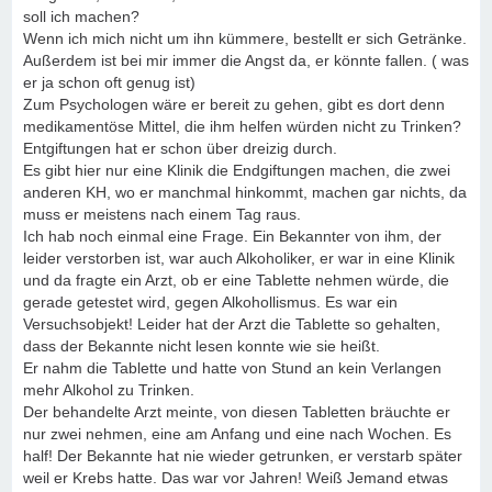
soll ich machen?
Wenn ich mich nicht um ihn kümmere, bestellt er sich Getränke.
Außerdem ist bei mir immer die Angst da, er könnte fallen. ( was
er ja schon oft genug ist)
Zum Psychologen wäre er bereit zu gehen, gibt es dort denn
medikamentöse Mittel, die ihm helfen würden nicht zu Trinken?
Entgiftungen hat er schon über dreizig durch.
Es gibt hier nur eine Klinik die Endgiftungen machen, die zwei
anderen KH, wo er manchmal hinkommt, machen gar nichts, da
muss er meistens nach einem Tag raus.
Ich hab noch einmal eine Frage. Ein Bekannter von ihm, der
leider verstorben ist, war auch Alkoholiker, er war in eine Klinik
und da fragte ein Arzt, ob er eine Tablette nehmen würde, die
gerade getestet wird, gegen Alkohollismus. Es war ein
Versuchsobjekt! Leider hat der Arzt die Tablette so gehalten,
dass der Bekannte nicht lesen konnte wie sie heißt.
Er nahm die Tablette und hatte von Stund an kein Verlangen
mehr Alkohol zu Trinken.
Der behandelte Arzt meinte, von diesen Tabletten bräuchte er
nur zwei nehmen, eine am Anfang und eine nach Wochen. Es
half! Der Bekannte hat nie wieder getrunken, er verstarb später
weil er Krebs hatte. Das war vor Jahren! Weiß Jemand etwas