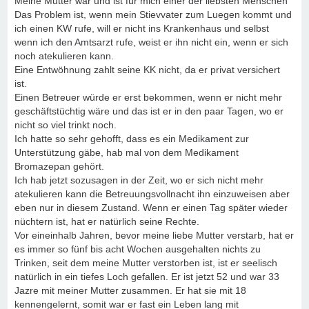
Meine Mutter war und ist für mich einer der liebsten Menschen
Das Problem ist, wenn mein Stievvater zum Luegen kommt und
ich einen KW rufe, will er nicht ins Krankenhaus und selbst
wenn ich den Amtsarzt rufe, weist er ihn nicht ein, wenn er sich
noch atekulieren kann.
Eine Entwöhnung zahlt seine KK nicht, da er privat versichert
ist.
Einen Betreuer würde er erst bekommen, wenn er nicht mehr
geschäftstüchtig wäre und das ist er in den paar Tagen, wo er
nicht so viel trinkt noch.
Ich hatte so sehr gehofft, dass es ein Medikament zur
Unterstützung gäbe, hab mal von dem Medikament
Bromazepan gehört.
Ich hab jetzt sozusagen in der Zeit, wo er sich nicht mehr
atekulieren kann die Betreuungsvollnacht ihn einzuweisen aber
eben nur in diesem Zustand. Wenn er einen Tag später wieder
nüchtern ist, hat er natürlich seine Rechte.
Vor eineinhalb Jahren, bevor meine liebe Mutter verstarb, hat er
es immer so fünf bis acht Wochen ausgehalten nichts zu
Trinken, seit dem meine Mutter verstorben ist, ist er seelisch
natürlich in ein tiefes Loch gefallen. Er ist jetzt 52 und war 33
Jazre mit meiner Mutter zusammen. Er hat sie mit 18
kennengelernt, somit war er fast ein Leben lang mit