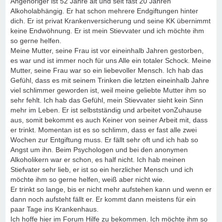
Angehöriger ist 52 Jahre alt und seit fast 20 Jahren
Alkoholabhängig. Er hat schon mehrere Endgiftungen hinter
dich. Er ist privat Krankenversicherung und seine KK übernimmt
keine Endwöhnung. Er ist mein Stievvater und ich möchte ihm
so gerne helfen.
Meine Mutter, seine Frau ist vor eineinhalb Jahren gestorben,
es war und ist immer noch für uns Alle ein totaler Schock. Meine
Mutter, seine Frau war so ein liebevoller Mensch. Ich hab das
Gefühl, dass es mit seinem Trinken die letzten eineinhalb Jahre
viel schlimmer geworden ist, weil meine geliebte Mutter ihm so
sehr fehlt. Ich hab das Gefühl, mein Stievvater sieht kein Sinn
mehr im Leben. Er ist selbstständig und arbeitet vonZuhause
aus, somit bekommt es auch Keiner von seiner Arbeit mit, dass
er trinkt. Momentan ist es so schlimm, dass er fast alle zwei
Wochen zur Entgiftung muss. Er fällt sehr oft und ich hab so
Angst um ihn. Beim Psychologen und bei den anonymen
Alkoholikern war er schon, es half nicht. Ich hab meinen
Stiefvater sehr lieb, er ist so ein herzlicher Mensch und ich
möchte ihm so gerne helfen, weiß aber nicht wie.
Er trinkt so lange, bis er nicht mehr aufstehen kann und wenn er
dann noch aufsteht fällt er. Er kommt dann meistens für ein
paar Tage ins Krankenhaus.
Ich hoffe hier im Forum Hilfe zu bekommen. Ich möchte ihm so