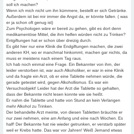
soll ich machen?
Wenn ich mich nicht um ihn kümmere, bestellt er sich Getränke.
Außerdem ist bei mir immer die Angst da, er könnte fallen. ( was
er ja schon oft genug ist)
Zum Psychologen wäre er bereit zu gehen, gibt es dort denn
medikamentöse Mittel, die ihm helfen würden nicht zu Trinken?
Entgiftungen hat er schon über dreizig durch.
Es gibt hier nur eine Klinik die Endgiftungen machen, die zwei
anderen KH, wo er manchmal hinkommt, machen gar nichts, da
muss er meistens nach einem Tag raus.
Ich hab noch einmal eine Frage. Ein Bekannter von ihm, der
leider verstorben ist, war auch Alkoholiker, er war in eine Klinik
und da fragte ein Arzt, ob er eine Tablette nehmen würde, die
gerade getestet wird, gegen Alkohollismus. Es war ein
Versuchsobjekt! Leider hat der Arzt die Tablette so gehalten,
dass der Bekannte nicht lesen konnte wie sie heißt.
Er nahm die Tablette und hatte von Stund an kein Verlangen
mehr Alkohol zu Trinken.
Der behandelte Arzt meinte, von diesen Tabletten bräuchte er
nur zwei nehmen, eine am Anfang und eine nach Wochen. Es
half! Der Bekannte hat nie wieder getrunken, er verstarb später
weil er Krebs hatte. Das war vor Jahren! Weiß Jemand etwas