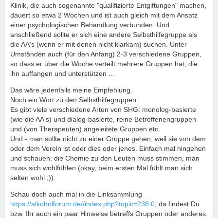
Klinik, die auch sogenannte "qualifizierte Entgiftungen" machen,
dauert so etwa 2 Wochen und ist auch gleich mit dem Ansatz
einer psychologischen Behandlung verbunden. Und
anschließend sollte er sich eine andere Selbsthilfegruppe als
die AA's (wenn er mit denen nicht klarkam) suchen. Unter
Umständen auch (für den Anfang) 2-3 verschiedene Gruppen,
so dass er über die Woche verteilt mehrere Gruppen hat, die
ihn auffangen und unterstützen ...
Das wäre jedenfalls meine Empfehlung.
Noch ein Wort zu den Selbsthilfegruppen:
Es gibt viele verschiedene Arten von SHG: monolog-basierte
(wie die AA's) und dialog-basierte, reine Betroffenengruppen
und (von Therapeuten) angeleitete Gruppen etc.
Und - man sollte nicht zu einer Gruppe gehen, weil sie von dem
oder dem Verein ist oder dies oder jenes. Einfach mal hingehen
und schauen: die Chemie zu den Leuten muss stimmen, man
muss sich wohlfühlen (okay, beim ersten Mal fühlt man sich
selten wohl ;)).
Schau doch auch mal in die Linksammlung
https://alkoholforum.de//index.php?topic=238.0
, da findest Du
bzw. Ihr auch ein paar Hinweise betreffs Gruppen oder anderes.