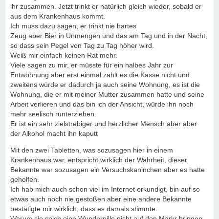
ihr zusammen. Jetzt trinkt er natürlich gleich wieder, sobald er
aus dem Krankenhaus kommt.
Ich muss dazu sagen, er trinkt nie hartes
Zeug aber Bier in Unmengen und das am Tag und in der Nacht;
so dass sein Pegel von Tag zu Tag höher wird.
Weiß mir einfach keinen Rat mehr.
Viele sagen zu mir, er müsste für ein halbes Jahr zur
Entwöhnung aber erst einmal zahlt es die Kasse nicht und
zweitens würde er dadurch ja auch seine Wohnung, es ist die
Wohnung, die er mit meiner Mutter zusammen hatte und seine
Arbeit verlieren und das bin ich der Ansicht, würde ihn noch
mehr seelisch runterziehen.
Er ist ein sehr zielstrebiger und herzlicher Mensch aber aber
der Alkohol macht ihn kaputt
Mit den zwei Tabletten, was sozusagen hier in einem
Krankenhaus war, entspricht wirklich der Wahrheit, dieser
Bekannte war sozusagen ein Versuchskaninchen aber es hatte
geholfen.
Ich hab mich auch schon viel im Internet erkundigt, bin auf so
etwas auch noch nie gestoßen aber eine andere Bekannte
bestätigte mir wirklich, dass es damals stimmte.
Warum sie solch eine Wunderpille nicht auf den Markr bringen,