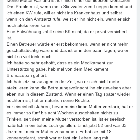
Meine Mutter war und ist für mich einer der liebsten Menschen
Das Problem ist, wenn mein Stievvater zum Luegen kommt und
ich einen KW rufe, will er nicht ins Krankenhaus und selbst
wenn ich den Amtsarzt rufe, weist er ihn nicht ein, wenn er sich
noch atekulieren kann.
Eine Entwöhnung zahlt seine KK nicht, da er privat versichert
ist.
Einen Betreuer würde er erst bekommen, wenn er nicht mehr
geschäftstüchtig wäre und das ist er in den paar Tagen, wo er
nicht so viel trinkt noch.
Ich hatte so sehr gehofft, dass es ein Medikament zur
Unterstützung gäbe, hab mal von dem Medikament
Bromazepan gehört.
Ich hab jetzt sozusagen in der Zeit, wo er sich nicht mehr
atekulieren kann die Betreuungsvollnacht ihn einzuweisen aber
eben nur in diesem Zustand. Wenn er einen Tag später wieder
nüchtern ist, hat er natürlich seine Rechte.
Vor eineinhalb Jahren, bevor meine liebe Mutter verstarb, hat er
es immer so fünf bis acht Wochen ausgehalten nichts zu
Trinken, seit dem meine Mutter verstorben ist, ist er seelisch
natürlich in ein tiefes Loch gefallen. Er ist jetzt 52 und war 33
Jazre mit meiner Mutter zusammen. Er hat sie mit 18
kennengelernt, somit war er fast ein Leben lang mit