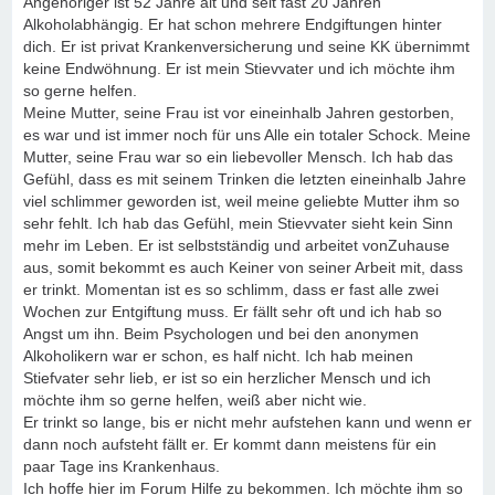
Angehöriger ist 52 Jahre alt und seit fast 20 Jahren
Alkoholabhängig. Er hat schon mehrere Endgiftungen hinter
dich. Er ist privat Krankenversicherung und seine KK übernimmt
keine Endwöhnung. Er ist mein Stievvater und ich möchte ihm
so gerne helfen.
Meine Mutter, seine Frau ist vor eineinhalb Jahren gestorben,
es war und ist immer noch für uns Alle ein totaler Schock. Meine
Mutter, seine Frau war so ein liebevoller Mensch. Ich hab das
Gefühl, dass es mit seinem Trinken die letzten eineinhalb Jahre
viel schlimmer geworden ist, weil meine geliebte Mutter ihm so
sehr fehlt. Ich hab das Gefühl, mein Stievvater sieht kein Sinn
mehr im Leben. Er ist selbstständig und arbeitet vonZuhause
aus, somit bekommt es auch Keiner von seiner Arbeit mit, dass
er trinkt. Momentan ist es so schlimm, dass er fast alle zwei
Wochen zur Entgiftung muss. Er fällt sehr oft und ich hab so
Angst um ihn. Beim Psychologen und bei den anonymen
Alkoholikern war er schon, es half nicht. Ich hab meinen
Stiefvater sehr lieb, er ist so ein herzlicher Mensch und ich
möchte ihm so gerne helfen, weiß aber nicht wie.
Er trinkt so lange, bis er nicht mehr aufstehen kann und wenn er
dann noch aufsteht fällt er. Er kommt dann meistens für ein
paar Tage ins Krankenhaus.
Ich hoffe hier im Forum Hilfe zu bekommen. Ich möchte ihm so