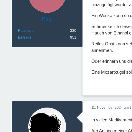
hinzugefügt wurde, z
Ein Wodka kann so un
Paul
Schmecke ich diese A
Reaktionen
330
Hauch von Ethanol ent
Beiträge
951
Reifes Obst kann seh
annehmen.
Oder erinnern uns di
Eine Mozartkugel sol
11. November 2024 um 1
In vielen Medikamente
Am Anfang meiner Abs