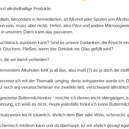
t alkoholhaltige Produkte.
tteln, besonders in fermentierten, ist Alkohol oder Spuren von Alkoho
n sein, muss aber nicht). Hefen, also Pilze und andere Mikroorganis
 in unserem Darm kann das passieren.
uchtdruck auslösen kann? Sind es unsere Gedanken, die Ansicht ein
 Gluckern, Fließen, wenn das Getränk ins Glas gefüllt wird?
, die wir damit verbinden?
mendem Alkoholen fehlt ja all das, also muß (?) es ja doch die stoff
 gelassener ich mit der Thematik umging, desto entspannter wurde ich
 noch arg verunsicherte/an mir zweifeln ließ, verschwand ällmähli
geisterter Buttermilchtrinker - mochte ich diesen leicht obergärigen
nung, ich weiß es nicht. Heute jedenfalls trinke ich keine Buttermil
nsatzweise leicht säuerlich, ähnlich dem Bier oder Wein, schmeckt,
hemisch erklären kann und ob überhaupt, ist mir ehrlich gesagt egal