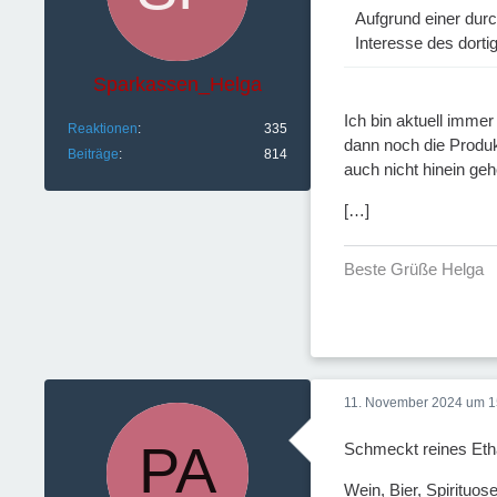
Aufgrund einer dur
Interesse des dorti
Sparkassen_Helga
Ich bin aktuell immer
Reaktionen
335
dann noch die Produk
Beiträge
814
auch nicht hinein geh
[…]
Beste Grüße Helga
11. November 2024 um 1
Schmeckt reines Etha
Wein, Bier, Spiritu