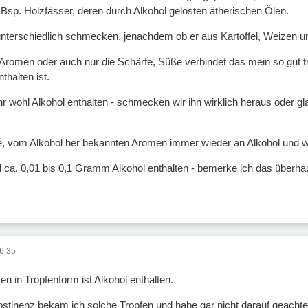
.Bsp. Holzfässer, deren durch Alkohol gelösten ätherischen Ölen.
terschiedlich schmecken, jenachdem ob er aus Kartoffel, Weizen un
romen oder auch nur die Schärfe, Süße verbindet das mein so gut trai
halten ist.
r wohl Alkohol enthalten - schmecken wir ihn wirklich heraus oder g
e, vom Alkohol her bekannten Aromen immer wieder an Alkohol und w
l ca. 0,01 bis 0,1 Gramm Alkohol enthalten - bemerke ich das überha
6:35
n in Tropfenform ist Alkohol enthalten.
tinenz bekam ich solche Tropfen und habe gar nicht darauf geacht