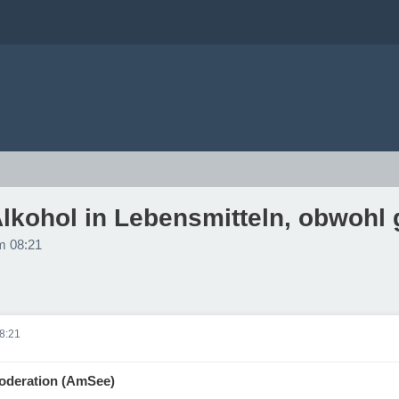
kohol in Lebensmitteln, obwohl 
m 08:21
8:21
oderation (AmSee)