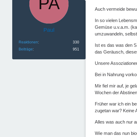
Auch vermeide bewuss
In so vielen Lebensmi
Gemüse u.v.a.m. (kan
Paul
umzuwandeln, selbst
Reaktionen
330
Ist es das was den S
Beiträge
951
das Geräusch, dieses
Unsere Assoziationen
Bei in Nahrung vorkom
Mir fiel mir auf, je
Wochen der Abstinenz
Früher war ich ein be
zugetan war? Keine Ah
Alles was auch nur a
Wie man das nun bioc