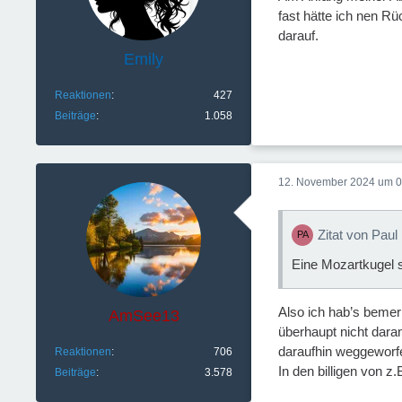
fast hätte ich nen Rü
darauf.
Emily
Reaktionen
427
Beiträge
1.058
12. November 2024 um 0
Zitat von Paul
Eine Mozartkugel s
Also ich hab’s bemer
AmSee13
überhaupt nicht dara
daraufhin weggeworf
Reaktionen
706
In den billigen von z
Beiträge
3.578