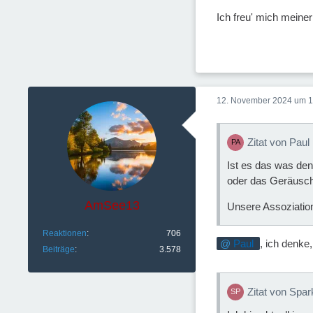
Ich freu' mich meiner
12. November 2024 um 1
Zitat von Paul
Ist es das was de
oder das Geräusch,
AmSee13
Unsere Assoziation
Reaktionen
706
Paul
, ich denke
Beiträge
3.578
Zitat von Spa