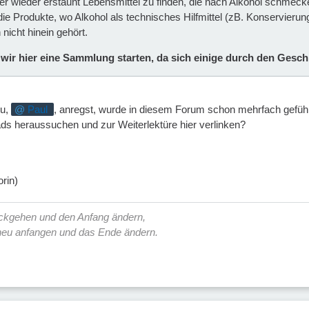
mer wieder erstaunt Lebensmittel zu finden, die nach Alkohol schmecke
die Produkte, wo Alkohol als technisches Hilfmittel (zB. Konservierun
nicht hinein gehört.
 wir hier eine Sammlung starten, da sich einige durch den Gesc
du,
Paul
, anregst, wurde in diesem Forum schon mehrfach geführt
s heraussuchen und zur Weiterlektüre hier verlinken?
rin)
ückgehen und den Anfang ändern,
 neu anfangen und das Ende ändern.