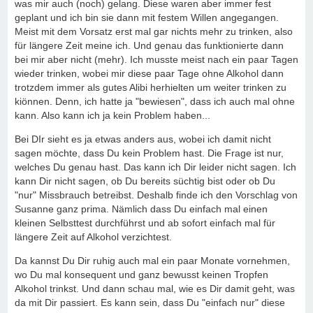
was mir auch (noch) gelang. Diese waren aber immer fest
geplant und ich bin sie dann mit festem Willen angegangen.
Meist mit dem Vorsatz erst mal gar nichts mehr zu trinken, also
für längere Zeit meine ich. Und genau das funktionierte dann
bei mir aber nicht (mehr). Ich musste meist nach ein paar Tagen
wieder trinken, wobei mir diese paar Tage ohne Alkohol dann
trotzdem immer als gutes Alibi herhielten um weiter trinken zu
kiönnen. Denn, ich hatte ja "bewiesen", dass ich auch mal ohne
kann. Also kann ich ja kein Problem haben...
Bei DIr sieht es ja etwas anders aus, wobei ich damit nicht
sagen möchte, dass Du kein Problem hast. Die Frage ist nur,
welches Du genau hast. Das kann ich Dir leider nicht sagen. Ich
kann Dir nicht sagen, ob Du bereits süchtig bist oder ob Du
"nur" Missbrauch betreibst. Deshalb finde ich den Vorschlag von
Susanne ganz prima. Nämlich dass Du einfach mal einen
kleinen Selbsttest durchführst und ab sofort einfach mal für
längere Zeit auf Alkohol verzichtest.
Da kannst Du Dir ruhig auch mal ein paar Monate vornehmen,
wo Du mal konsequent und ganz bewusst keinen Tropfen
Alkohol trinkst. Und dann schau mal, wie es Dir damit geht, was
da mit Dir passiert. Es kann sein, dass Du "einfach nur" diese