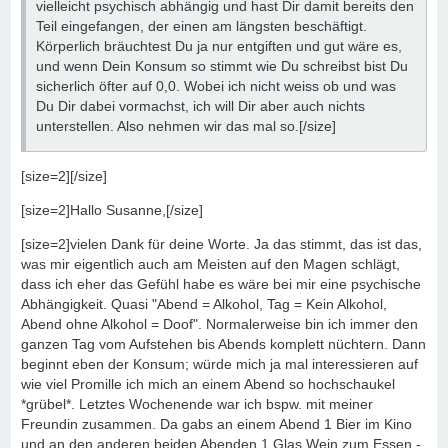
vielleicht psychisch abhängig und hast Dir damit bereits den
Teil eingefangen, der einen am längsten beschäftigt.
Körperlich bräuchtest Du ja nur entgiften und gut wäre es,
und wenn Dein Konsum so stimmt wie Du schreibst bist Du
sicherlich öfter auf 0,0. Wobei ich nicht weiss ob und was
Du Dir dabei vormachst, ich will Dir aber auch nichts
unterstellen. Also nehmen wir das mal so.[/size]
[size=2][/size]
[size=2]Hallo Susanne,[/size]
[size=2]vielen Dank für deine Worte. Ja das stimmt, das ist das,
was mir eigentlich auch am Meisten auf den Magen schlägt,
dass ich eher das Gefühl habe es wäre bei mir eine psychische
Abhängigkeit. Quasi "Abend = Alkohol, Tag = Kein Alkohol,
Abend ohne Alkohol = Doof". Normalerweise bin ich immer den
ganzen Tag vom Aufstehen bis Abends komplett nüchtern. Dann
beginnt eben der Konsum; würde mich ja mal interessieren auf
wie viel Promille ich mich an einem Abend so hochschaukel
*grübel*. Letztes Wochenende war ich bspw. mit meiner
Freundin zusammen. Da gabs an einem Abend 1 Bier im Kino
und an den anderen beiden Abenden 1 Glas Wein zum Essen -