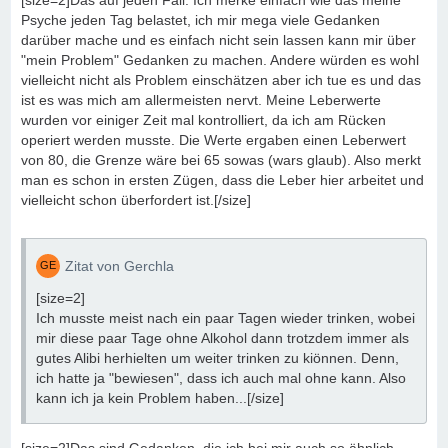
[size=2]Das auf jeden Fall. Ich merke einfach wie das meine
Psyche jeden Tag belastet, ich mir mega viele Gedanken
darüber mache und es einfach nicht sein lassen kann mir über
"mein Problem" Gedanken zu machen. Andere würden es wohl
vielleicht nicht als Problem einschätzen aber ich tue es und das
ist es was mich am allermeisten nervt. Meine Leberwerte
wurden vor einiger Zeit mal kontrolliert, da ich am Rücken
operiert werden musste. Die Werte ergaben einen Leberwert
von 80, die Grenze wäre bei 65 sowas (wars glaub). Also merkt
man es schon in ersten Zügen, dass die Leber hier arbeitet und
vielleicht schon überfordert ist.[/size]
Zitat von Gerchla
[size=2]
Ich musste meist nach ein paar Tagen wieder trinken, wobei
mir diese paar Tage ohne Alkohol dann trotzdem immer als
gutes Alibi herhielten um weiter trinken zu kiönnen. Denn,
ich hatte ja "bewiesen", dass ich auch mal ohne kann. Also
kann ich ja kein Problem haben...[/size]