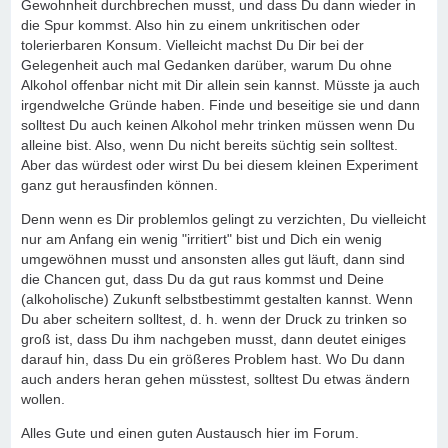
Gewohnheit durchbrechen musst, und dass Du dann wieder in
die Spur kommst. Also hin zu einem unkritischen oder
tolerierbaren Konsum. Vielleicht machst Du Dir bei der
Gelegenheit auch mal Gedanken darüber, warum Du ohne
Alkohol offenbar nicht mit Dir allein sein kannst. Müsste ja auch
irgendwelche Gründe haben. Finde und beseitige sie und dann
solltest Du auch keinen Alkohol mehr trinken müssen wenn Du
alleine bist. Also, wenn Du nicht bereits süchtig sein solltest.
Aber das würdest oder wirst Du bei diesem kleinen Experiment
ganz gut herausfinden können.
Denn wenn es Dir problemlos gelingt zu verzichten, Du vielleicht
nur am Anfang ein wenig "irritiert" bist und Dich ein wenig
umgewöhnen musst und ansonsten alles gut läuft, dann sind
die Chancen gut, dass Du da gut raus kommst und Deine
(alkoholische) Zukunft selbstbestimmt gestalten kannst. Wenn
Du aber scheitern solltest, d. h. wenn der Druck zu trinken so
groß ist, dass Du ihm nachgeben musst, dann deutet einiges
darauf hin, dass Du ein größeres Problem hast. Wo Du dann
auch anders heran gehen müsstest, solltest Du etwas ändern
wollen.
Alles Gute und einen guten Austausch hier im Forum.