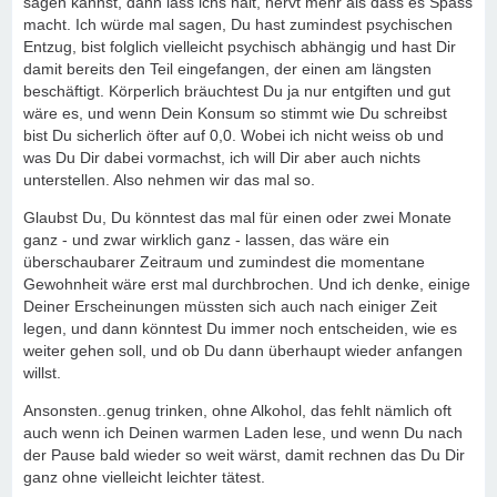
sagen kannst, dann lass ichs halt, nervt mehr als dass es Spass
macht. Ich würde mal sagen, Du hast zumindest psychischen
Entzug, bist folglich vielleicht psychisch abhängig und hast Dir
damit bereits den Teil eingefangen, der einen am längsten
beschäftigt. Körperlich bräuchtest Du ja nur entgiften und gut
wäre es, und wenn Dein Konsum so stimmt wie Du schreibst
bist Du sicherlich öfter auf 0,0. Wobei ich nicht weiss ob und
was Du Dir dabei vormachst, ich will Dir aber auch nichts
unterstellen. Also nehmen wir das mal so.
Glaubst Du, Du könntest das mal für einen oder zwei Monate
ganz - und zwar wirklich ganz - lassen, das wäre ein
überschaubarer Zeitraum und zumindest die momentane
Gewohnheit wäre erst mal durchbrochen. Und ich denke, einige
Deiner Erscheinungen müssten sich auch nach einiger Zeit
legen, und dann könntest Du immer noch entscheiden, wie es
weiter gehen soll, und ob Du dann überhaupt wieder anfangen
willst.
Ansonsten..genug trinken, ohne Alkohol, das fehlt nämlich oft
auch wenn ich Deinen warmen Laden lese, und wenn Du nach
der Pause bald wieder so weit wärst, damit rechnen das Du Dir
ganz ohne vielleicht leichter tätest.