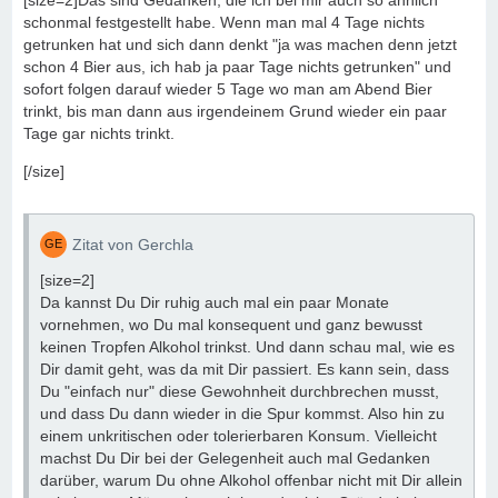
[size=2]Das sind Gedanken, die ich bei mir auch so ähnlich
schonmal festgestellt habe. Wenn man mal 4 Tage nichts
getrunken hat und sich dann denkt "ja was machen denn jetzt
schon 4 Bier aus, ich hab ja paar Tage nichts getrunken" und
sofort folgen darauf wieder 5 Tage wo man am Abend Bier
trinkt, bis man dann aus irgendeinem Grund wieder ein paar
Tage gar nichts trinkt.
[/size]
Zitat von Gerchla
[size=2]
Da kannst Du Dir ruhig auch mal ein paar Monate
vornehmen, wo Du mal konsequent und ganz bewusst
keinen Tropfen Alkohol trinkst. Und dann schau mal, wie es
Dir damit geht, was da mit Dir passiert. Es kann sein, dass
Du "einfach nur" diese Gewohnheit durchbrechen musst,
und dass Du dann wieder in die Spur kommst. Also hin zu
einem unkritischen oder tolerierbaren Konsum. Vielleicht
machst Du Dir bei der Gelegenheit auch mal Gedanken
darüber, warum Du ohne Alkohol offenbar nicht mit Dir allein