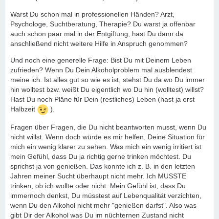
Warst Du schon mal in professionellen Händen? Arzt,
Psychologe, Suchtberatung, Therapie? Du warst ja offenbar
auch schon paar mal in der Entgiftung, hast Du dann da
anschließend nicht weitere Hilfe in Anspruch genommen?
Und noch eine generelle Frage: Bist Du mit Deinem Leben
zufrieden? Wenn Du Dein Alkoholproblem mal ausblendest
meine ich. Ist alles gut so wie es ist, stehst Du da wo Du immer
hin wolltest bzw. weißt Du eigentlich wo Du hin (wolltest) willst?
Hast Du noch Pläne für Dein (restliches) Leben (hast ja erst
Halbzeit
).
Fragen über Fragen, die Du nicht beantworten musst, wenn Du
nicht willst. Wenn doch würde es mir helfen, Deine Situation für
mich ein wenig klarer zu sehen. Was mich ein wenig irritiert ist
mein Gefühl, dass Du ja richtig gerne trinken möchtest. Du
sprichst ja von genießen. Das konnte ich z. B. in den letzten
Jahren meiner Sucht überhaupt nicht mehr. Ich MUSSTE
trinken, ob ich wollte oder nicht. Mein Gefühl ist, dass Du
immernoch denkst, Du müsstest auf Lebenqualität verzichten,
wenn Du den Alkohol nicht mehr "genießen darfst". Also was
gibt Dir der Alkohol was Du im nüchternen Zustand nicht