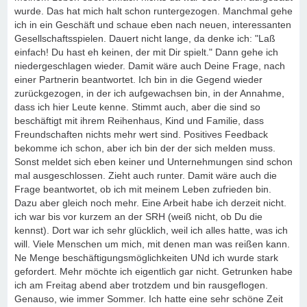
wurde. Das hat mich halt schon runtergezogen. Manchmal gehe
ich in ein Geschäft und schaue eben nach neuen, interessanten
Gesellschaftsspielen. Dauert nicht lange, da denke ich: "Laß
einfach! Du hast eh keinen, der mit Dir spielt." Dann gehe ich
niedergeschlagen wieder. Damit wäre auch Deine Frage, nach
einer Partnerin beantwortet. Ich bin in die Gegend wieder
zurückgezogen, in der ich aufgewachsen bin, in der Annahme,
dass ich hier Leute kenne. Stimmt auch, aber die sind so
beschäftigt mit ihrem Reihenhaus, Kind und Familie, dass
Freundschaften nichts mehr wert sind. Positives Feedback
bekomme ich schon, aber ich bin der der sich melden muss.
Sonst meldet sich eben keiner und Unternehmungen sind schon
mal ausgeschlossen. Zieht auch runter. Damit wäre auch die
Frage beantwortet, ob ich mit meinem Leben zufrieden bin.
Dazu aber gleich noch mehr. Eine Arbeit habe ich derzeit nicht.
ich war bis vor kurzem an der SRH (weiß nicht, ob Du die
kennst). Dort war ich sehr glücklich, weil ich alles hatte, was ich
will. Viele Menschen um mich, mit denen man was reißen kann.
Ne Menge beschäftigungsmöglichkeiten UNd ich wurde stark
gefordert. Mehr möchte ich eigentlich gar nicht. Getrunken habe
ich am Freitag abend aber trotzdem und bin rausgeflogen.
Genauso, wie immer Sommer. Ich hatte eine sehr schöne Zeit