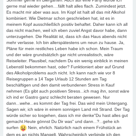
Sommer gerne im Biergarten. Auch auf eine Party würde ich
gerne mal wieder gehen....fällt halt alles flach. Zumindest jetzt.
Es macht mir aber was aus. Im Kopf ist halt all das mit Alkohol
kombiniert. Wie Dietmar schon geschrieben hat, ist es in
meinem Kopf ausschließlich positiv behaftet. Daher kann ich all
das nicht machen, weil ich eben zuviel Angst davor habe, dann
unterzugehen. Die Realität ist, dass ich das Haus abends nicht
mehr verlasse. Ich bin allerspätestens um neun zu hause. Ja,
Pläne für mein restliches Leben habe ich schon. Mein Traum
und der wäre grundsätzlich gar nicht unrealistisch, wäre
Reiseleiter. Plausibel, nachdem Du ein wenig einblick in meinen
Lebenstil bekommen hast, oder? Funktioniert aber auf Grund
des Alkoholproblems auch nicht. Ich kann nach wie vor 8
Reisegruppen a 14 Tage Urlaub 12 Stunden am Tag
beschäftigen und den damit verbundenen Stress in Kauf
nehmen (Es gibt auch positiven Stress...ich mag ihn, sonst wäre
ich ind er Gastro ganz schlecht beraten gewesen. Nur
dann...wehe...es kommt der Tag frei. Das wird mein Untergang.
Sagen wir, ich wäre in einem sonnigen Land mit Strand. Der Tag
würde sicher so losgehen, dass ich mir denke"Du hast alles gut
gemacht.Heute gönnst Du Dir was" und dann...?...gehe ich
surfen
Nein, ehrlich. Natürlich nach einem Frühstück an
dem es an nichts Mangelt. Wahrscheinlich verbinde ich den