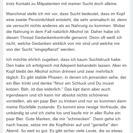
trotz Kontakt zu Mitpatienten mit meiner Sucht doch alleine.
Manchmal stelle ich mir vor, dass Sucht bedeutet, dass im Kopf
eine zweite Persönlichkeit entsteht, die sehr animalisch ist, denn
sie versucht nichts anderes als an Nahrung zu kommen. Wobei
die Nahrung in dem Fall natürlich Alkohol ist. Daher habe ich
diesen Thread Gedankenkontrolle genannt. Denn oft weiß ich
nicht, welche Gedanken wirklich von mir sind und welche mir
von der Sucht "eingepflanzt" werden.
Ich möchte ehrlich zugeben, dass ich kaum Suchtdruck habe.
Den habe ich erfolgreich mit Adepent behandeln lassen. Aber im
Kopf bleibt der Alkohol schon drinnen und zwar mehrfach
täglich. Es gibt stabile Phasen, in denen ich jemanden sehe, der
ein Bier trinkt und denke:"Nnur ein Schluck und Du musst
kotzen. Bäh, ist das widerlich." Das kipt dann aber auch
irgendwann und ich kann mir absolut nichts schöneres
vorstellen, als ein paar Bier zu trinken und nur so kommen dann
meine Rückfälle zustande. Es kommt eine riesige Vorfreude, die
unbändig ist und ich ziehe los und kaufe mir in aller Ruhe ein
paar Bier. Gute Marken, die mir "schmecken". Dann gehe ich
nach hause, setze mir die Kopfhörer auf und "genieße" den
Abend. So weit so gut. Es gibt sicher viele Leute, die so etwas