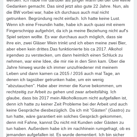
werden. Ich habe mir darüber als junger Mann bei der BW keine
Gedanken gemacht. Das sind jetzt also gute 22 Jahre. Nun, als
die BW vorbei war, habe ich durchaus auch mal nicht
getrunken. Begründung recht einfach. Ich hatte keine Lust.
Wenn ich eine Freundin hatte, habe ich auch quasi mit einem
Fingerschnipp aufgehört, da ich ja meine Beziehung nicht auf's
Spiel setzen wollte. Es war durchaus auch möglich, dass sie
ihre ein, zwei Gläser Wein trinkt und ich eben meine zwei Bier,
aber eben kein drittes.Das funktionierte bis ca 2017. Alkohol
irgendwo zu verstecken, um dann heimlich einen Schluck zu
nehmen, war eine Idee, die mir nie in den Sinn kam. Über die
Jahre hinweg wurde ich immer unzufriedener mit meinem
Leben und dann kamen ca 2015 / 2016 auch mal Tage, an
denen ich tagsüber getrunken habe, um ein wenig
"abzutauchen". Habe aber immer die Kurve bekommen, um
rechtzeitig zur Arbeit zu gehen und zwar arbeitsfähig. Ich
glaube, dass bis 2017 mein Alkoholkosum nicht aufgefallen ist,
denn ich hatte zu keiner Zeit Probleme bei der Arbeit und auch
keine Gespräche diesbezüglich. Da ich mit "Gästen" (Gastro) zu
tun hatte, wäre garantiert ein solches Gespräch gekommen,
denn mit Fahne, kannst Du nicht mit Kunden oder Gästen zu
tun haben. Außerdem habe ich im nachhinein rumgefragt, ob es
jemanden aufgefallen ist. Es wurde dementiert. Ich bin sicher