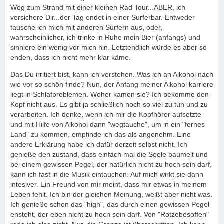
Weg zum Strand mit einer kleinen Rad Tour...ABER, ich
versichere Dir...der Tag endet in einer Surferbar. Entweder
tausche ich mich mit anderen Surfern aus, oder,
wahrscheinlicher, ich trinke in Ruhe mein Bier (anfangs) und
sinniere ein wenig vor mich hin. Letztendlich würde es aber so
enden, dass ich nicht mehr klar käme.
Das Du irritiert bist, kann ich verstehen. Was ich an Alkohol nach
wie vor so schön finde? Nun, der Anfang meiner Alkohol karriere
liegt in Schlafproblemen. Woher kamen sie? Ich bekomme den
Kopf nicht aus. Es gibt ja schließlich noch so viel zu tun und zu
verarbeiten. Ich denke, wenn ich mir die Kopfhörer aufsetzte
und mit Hilfe von Alkohol dann "wegtauche", um in ein "fernes
Land" zu kommen, empfinde ich das als angenehm. Eine
andere Erklärung habe ich dafür derzeit selbst nicht. Ich
genieße den zustand, dass einfach mal die Seele baumelt und
bei einem gewissen Pegel, der natürlich nicht zu hoch sein darf,
kann ich fast in die Musik eintauchen. Auf mich wirkt sie dann
intesiver. Ein Freund von mir meint, dass mir etwas in meinem
Leben fehlt. Ich bin der gleichen Meinung, weißt aber nicht was.
Ich genieße schon das "high", das durch einen gewissen Pegel
ensteht, der eben nicht zu hoch sein darf. Von "Rotzebesoffen"