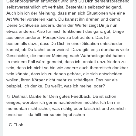
Gegenprogramm entwickelt wird und Du Dich dementsprechend
selbstverständlich oft verhälst. Bestenfalls selbstschädigend.
Auch bin ich der Meinung, dass man sich Situationen wie eine
Art Würfel vorstellen kann. Du kannst ihn drehen und damit
Deine Sichtweise ändern, denn der Würfel zeigt Dir ja nun
etwas anderes. Also für mich funktioniert das ganz gut, Dinge
aus einer anderen Perspektive zu betrachten. Das für
bestenfalls dazu, dass Du Dich in einer Situation entscheiden
kannst, ob Du lachst oder weinst. Dazu gibt es ja durchaus viele
Geschichte, die meiner Meinung nach Wahrheitsgehlat haben.
In meinem Fall wäre gemeint, dass ich, anstatt unzufrieden zu
sein, dass ich nicht so bin wie andere auch theoretisch dankbar
sein könnte, dass ich zu denen gehöre, die sich entscheiden
wollen, ihren Körper nicht mehr zu schädigen. Das nur als
beispiel. Ich denke, Du weißt, was ich meine, oder?
@ Dietmar. Danke für Dein gutes Feedback. Da ist schon
einiges, worüber ich gerne nachdenken möchte. Ich bin mir
momentan nicht sicher, was richtig oder falsch ist und ziemlich
unsicher.....da hilft mir so ein Input schon.
LG FLoh