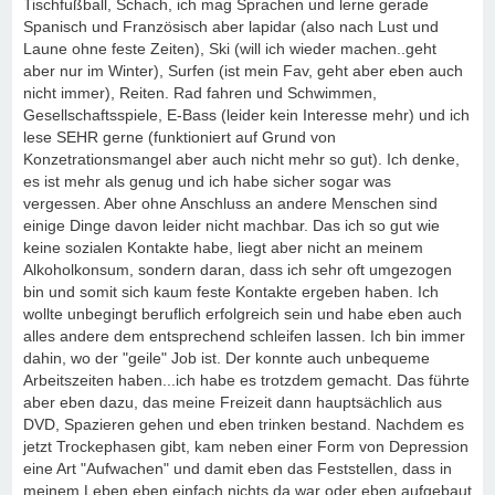
Tischfußball, Schach, ich mag Sprachen und lerne gerade
Spanisch und Französisch aber lapidar (also nach Lust und
Laune ohne feste Zeiten), Ski (will ich wieder machen..geht
aber nur im Winter), Surfen (ist mein Fav, geht aber eben auch
nicht immer), Reiten. Rad fahren und Schwimmen,
Gesellschaftsspiele, E-Bass (leider kein Interesse mehr) und ich
lese SEHR gerne (funktioniert auf Grund von
Konzetrationsmangel aber auch nicht mehr so gut). Ich denke,
es ist mehr als genug und ich habe sicher sogar was
vergessen. Aber ohne Anschluss an andere Menschen sind
einige Dinge davon leider nicht machbar. Das ich so gut wie
keine sozialen Kontakte habe, liegt aber nicht an meinem
Alkoholkonsum, sondern daran, dass ich sehr oft umgezogen
bin und somit sich kaum feste Kontakte ergeben haben. Ich
wollte unbegingt beruflich erfolgreich sein und habe eben auch
alles andere dem entsprechend schleifen lassen. Ich bin immer
dahin, wo der "geile" Job ist. Der konnte auch unbequeme
Arbeitszeiten haben...ich habe es trotzdem gemacht. Das führte
aber eben dazu, das meine Freizeit dann hauptsächlich aus
DVD, Spazieren gehen und eben trinken bestand. Nachdem es
jetzt Trockephasen gibt, kam neben einer Form von Depression
eine Art "Aufwachen" und damit eben das Feststellen, dass in
meinem Leben eben einfach nichts da war oder eben aufgebaut