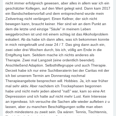
nicht immer erfolgreich gewesen, aber alles in allem war ich ein
geschätzter Kollegen, auf den Wert gelegt wird. Dann kam 2017
ein Bandscheibenvorfall und dem entsprechend wurde mein
Zeitvertrag nicht verlängert. Einen Kellner, der sich nicht
bewegen kann, braucht keiner. Hier sind wir an dem Punkt an
dem die letzte und einzige "Säule" in meinem Leben
weggebrochen ist und mit einem schlag ist das Alkoholproblem
eskaliert. Ab da habe ich dann alles, was ich bekommen konnte
in mich reingeknallt und zwar 24 / 7. Das ging dann auch ein,
zwei oder drei Wochen durch, bis ich, völlig am Ende in die
Entgiftung kam. Seitdem mache ich nichts anderes als
Therapie. Zwei mal Langzeit (eine ordentlich beendet).
Anschließend Adaption. Selbsthilfegruppe und auch Therapie.
Derzeit habe ich nur eine Suchtberaterin bei der Caritas mit der
ich bei unserem Termin am Donnerstag nochmal
Therapieangebote besprechen will. Hobbies. Ja, ich war früher
mal sehr aktiv. Aber nachdem ich Trockephasen begonnen
habe und nicht mehr jeden abend "naß" war, kam so eine Art
Depresssion und ich hatte auf nicht mehr Lust. Kein Interesse
an irgendwas. Ich versuche die Sachen alle wieder aufleben z u
lassen, aber zu manchen Beschäftigungen sollte man eben
doch mindestens zu zweit sein. Da wären: Tennis, Tischtennis,