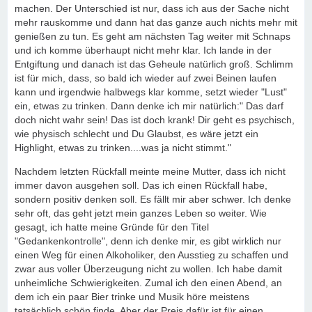
machen. Der Unterschied ist nur, dass ich aus der Sache nicht
mehr rauskomme und dann hat das ganze auch nichts mehr mit
genießen zu tun. Es geht am nächsten Tag weiter mit Schnaps
und ich komme überhaupt nicht mehr klar. Ich lande in der
Entgiftung und danach ist das Geheule natürlich groß. Schlimm
ist für mich, dass, so bald ich wieder auf zwei Beinen laufen
kann und irgendwie halbwegs klar komme, setzt wieder "Lust"
ein, etwas zu trinken. Dann denke ich mir natürlich:" Das darf
doch nicht wahr sein! Das ist doch krank! Dir geht es psychisch,
wie physisch schlecht und Du Glaubst, es wäre jetzt ein
Highlight, etwas zu trinken....was ja nicht stimmt."
Nachdem letzten Rückfall meinte meine Mutter, dass ich nicht
immer davon ausgehen soll. Das ich einen Rückfall habe,
sondern positiv denken soll. Es fällt mir aber schwer. Ich denke
sehr oft, das geht jetzt mein ganzes Leben so weiter. Wie
gesagt, ich hatte meine Gründe für den Titel
"Gedankenkontrolle", denn ich denke mir, es gibt wirklich nur
einen Weg für einen Alkoholiker, den Ausstieg zu schaffen und
zwar aus voller Überzeugung nicht zu wollen. Ich habe damit
unheimliche Schwierigkeiten. Zumal ich den einen Abend, an
dem ich ein paar Bier trinke und Musik höre meistens
tatsächlich schön finde. Aber der Preis dafür ist für einen