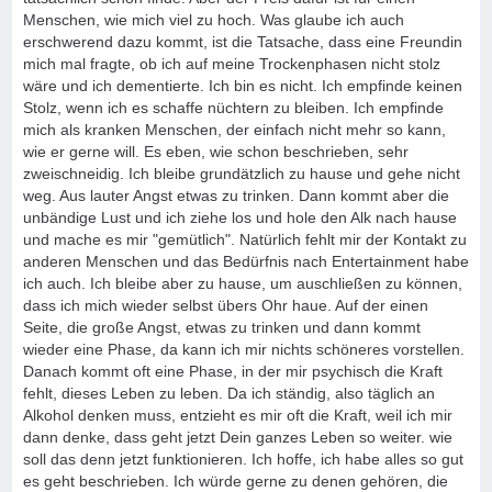
Menschen, wie mich viel zu hoch. Was glaube ich auch
erschwerend dazu kommt, ist die Tatsache, dass eine Freundin
mich mal fragte, ob ich auf meine Trockenphasen nicht stolz
wäre und ich dementierte. Ich bin es nicht. Ich empfinde keinen
Stolz, wenn ich es schaffe nüchtern zu bleiben. Ich empfinde
mich als kranken Menschen, der einfach nicht mehr so kann,
wie er gerne will. Es eben, wie schon beschrieben, sehr
zweischneidig. Ich bleibe grundätzlich zu hause und gehe nicht
weg. Aus lauter Angst etwas zu trinken. Dann kommt aber die
unbändige Lust und ich ziehe los und hole den Alk nach hause
und mache es mir "gemütlich". Natürlich fehlt mir der Kontakt zu
anderen Menschen und das Bedürfnis nach Entertainment habe
ich auch. Ich bleibe aber zu hause, um auschließen zu können,
dass ich mich wieder selbst übers Ohr haue. Auf der einen
Seite, die große Angst, etwas zu trinken und dann kommt
wieder eine Phase, da kann ich mir nichts schöneres vorstellen.
Danach kommt oft eine Phase, in der mir psychisch die Kraft
fehlt, dieses Leben zu leben. Da ich ständig, also täglich an
Alkohol denken muss, entzieht es mir oft die Kraft, weil ich mir
dann denke, dass geht jetzt Dein ganzes Leben so weiter. wie
soll das denn jetzt funktionieren. Ich hoffe, ich habe alles so gut
es geht beschrieben. Ich würde gerne zu denen gehören, die