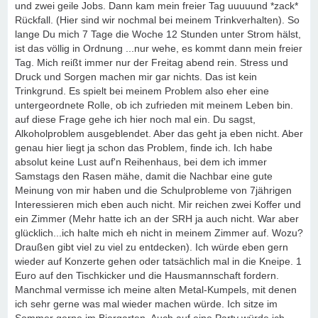
und zwei geile Jobs. Dann kam mein freier Tag uuuuund *zack*
Rückfall. (Hier sind wir nochmal bei meinem Trinkverhalten). So
lange Du mich 7 Tage die Woche 12 Stunden unter Strom hälst,
ist das völlig in Ordnung ...nur wehe, es kommt dann mein freier
Tag. Mich reißt immer nur der Freitag abend rein. Stress und
Druck und Sorgen machen mir gar nichts. Das ist kein
Trinkgrund. Es spielt bei meinem Problem also eher eine
untergeordnete Rolle, ob ich zufrieden mit meinem Leben bin.
auf diese Frage gehe ich hier noch mal ein. Du sagst,
Alkoholproblem ausgeblendet. Aber das geht ja eben nicht. Aber
genau hier liegt ja schon das Problem, finde ich. Ich habe
absolut keine Lust auf'n Reihenhaus, bei dem ich immer
Samstags den Rasen mähe, damit die Nachbar eine gute
Meinung von mir haben und die Schulprobleme von 7jährigen
Interessieren mich eben auch nicht. Mir reichen zwei Koffer und
ein Zimmer (Mehr hatte ich an der SRH ja auch nicht. War aber
glücklich...ich halte mich eh nicht in meinem Zimmer auf. Wozu?
Draußen gibt viel zu viel zu entdecken). Ich würde eben gern
wieder auf Konzerte gehen oder tatsächlich mal in die Kneipe. 1
Euro auf den Tischkicker und die Hausmannschaft fordern.
Manchmal vermisse ich meine alten Metal-Kumpels, mit denen
ich sehr gerne was mal wieder machen würde. Ich sitze im