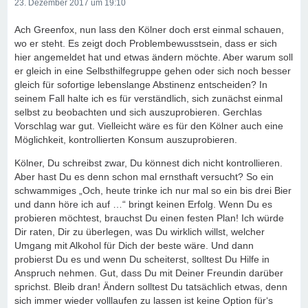
23. Dezember 2017 um 19:10
Ach Greenfox, nun lass den Kölner doch erst einmal schauen,
wo er steht. Es zeigt doch Problembewusstsein, dass er sich
hier angemeldet hat und etwas ändern möchte. Aber warum soll
er gleich in eine Selbsthilfegruppe gehen oder sich noch besser
gleich für sofortige lebenslange Abstinenz entscheiden? In
seinem Fall halte ich es für verständlich, sich zunächst einmal
selbst zu beobachten und sich auszuprobieren. Gerchlas
Vorschlag war gut. Vielleicht wäre es für den Kölner auch eine
Möglichkeit, kontrollierten Konsum auszuprobieren.
Kölner, Du schreibst zwar, Du könnest dich nicht kontrollieren.
Aber hast Du es denn schon mal ernsthaft versucht? So ein
schwammiges „Och, heute trinke ich nur mal so ein bis drei Bier
und dann höre ich auf …“ bringt keinen Erfolg. Wenn Du es
probieren möchtest, brauchst Du einen festen Plan! Ich würde
Dir raten, Dir zu überlegen, was Du wirklich willst, welcher
Umgang mit Alkohol für Dich der beste wäre. Und dann
probierst Du es und wenn Du scheiterst, solltest Du Hilfe in
Anspruch nehmen. Gut, dass Du mit Deiner Freundin darüber
sprichst. Bleib dran! Ändern solltest Du tatsächlich etwas, denn
sich immer wieder volllaufen zu lassen ist keine Option für‘s