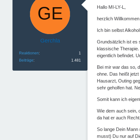
Hallo MI-LY-L,
herzlich Willkommen
Ich bin selbst Alkohol
Gerchla
Grundsätzlich ist es 
klassische Therapie.
Reaktionen
1
eigentlich befindet.
Beiträge
1.481
Bei mir war das so, 
ohne. Das heißt jetzt
Hausarzt, Outing ge
sehr geholfen hat. N
Somit kann ich eigentl
Wie dem auch sein, da
da hat er auch Recht
So lange Dein Mann n
musst) Du nur auf Di