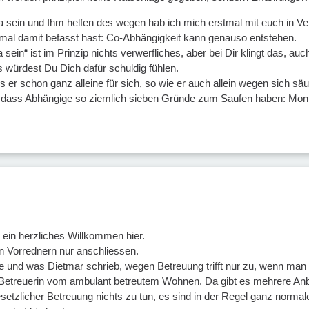
da sein und Ihm helfen des wegen hab ich mich erstmal mit euch in Ve
mal damit befasst hast: Co-Abhängigkeit kann genauso entstehen.
a sein“ ist im Prinzip nichts verwerfliches, aber bei Dir klingt das, au
s würdest Du Dich dafür schuldig fühlen.
er schon ganz alleine für sich, so wie er auch allein wegen sich säu
, dass Abhängige so ziemlich sieben Gründe zum Saufen haben: Mont
 ein herzliches Willkommen hier.
n Vorrednern nur anschliessen.
 und was Dietmar schrieb, wegen Betreuung trifft nur zu, wenn man 
 Betreuerin vom ambulant betreutem Wohnen. Da gibt es mehrere Anbi
etzlicher Betreuung nichts zu tun, es sind in der Regel ganz normale