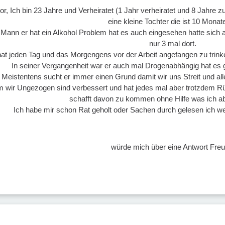
 vor, Ich bin 23 Jahre und Verheiratet (1 Jahr verheiratet und 8 J
eine kleine Tochter die ist 10 Monate
ann er hat ein Alkohol Problem hat es auch eingesehen hatte sich a
nur 3 mal dort.
hat jeden Tag und das Morgengens vor der Arbeit angefangen zu trin
In seiner Vergangenheit war er auch mal Drogenabhängig hat e
Meistentens sucht er immer einen Grund damit wir uns Streit und al
em wir Ungezogen sind verbessert und hat jedes mal aber trotzdem R
schafft davon zu kommen ohne Hilfe was ich ab
Ich habe mir schon Rat geholt oder Sachen durch gelesen ich wei
würde mich über eine Antwort Freu