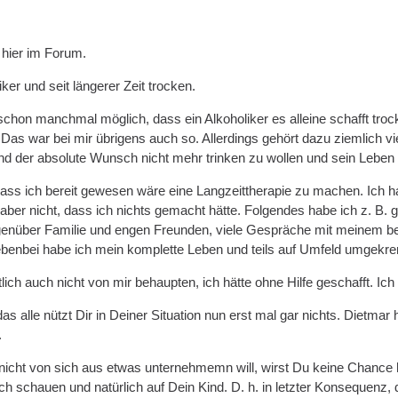
 hier im Forum.
iker und seit längerer Zeit trocken.
schon manchmal möglich, dass ein Alkoholiker es alleine schafft troc
 Das war bei mir übrigens auch so. Allerdings gehört dazu ziemlich 
 Und der absolute Wunsch nicht mehr trinken zu wollen und sein Leben
dass ich bereit gewesen wäre eine Langzeittherapie zu machen. Ich 
 aber nicht, dass ich nichts gemacht hätte. Folgendes habe ich z. B.
genüber Familie und engen Freunden, viele Gespräche mit meinem be
ebenbei habe ich mein komplette Leben und teils auf Umfeld umgekrem
ich auch nicht von mir behaupten, ich hätte ohne Hilfe geschafft. Ich h
s alle nützt Dir in Deiner Situation nun erst mal gar nichts. Dietmar
.
icht von sich aus etwas unternehmemn will, wirst Du keine Chance 
ch schauen und natürlich auf Dein Kind. D. h. in letzter Konsequenz,