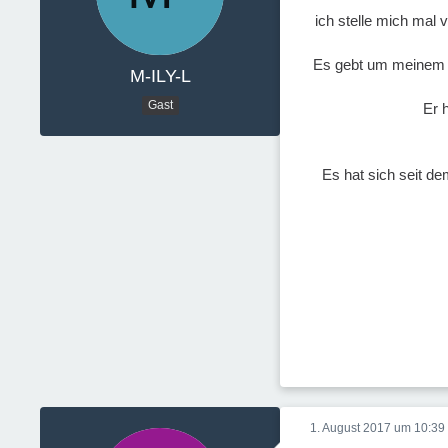
ich stelle mich mal
Es gebt um meinem M
M-ILY-L
Gast
Er 
Es hat sich seit d
1. August 2017 um 10:39