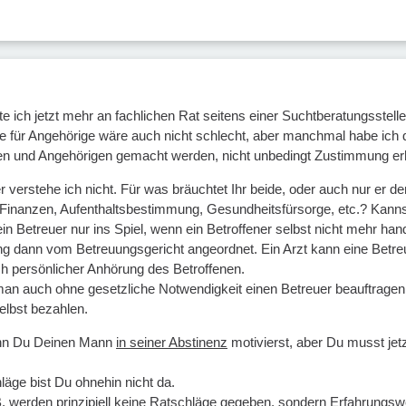
te ich jetzt mehr an fachlichen Rat seitens einer Suchtberatungsstell
pe für Angehörige wäre auch nicht schlecht, aber manchmal habe ich d
en und Angehörigen gemacht werden, nicht unbedingt Zustimmung erh
 verstehe ich nicht. Für was bräuchtet Ihr beide, oder auch nur er 
 Finanzen, Aufenthaltsbestimmung, Gesundheitsfürsorge, etc.? Kann
n Betreuer nur ins Spiel, wenn ein Betroffener selbst nicht mehr han
ng dann vom Betreuungsgericht angeordnet. Ein Arzt kann eine Betre
h persönlicher Anhörung des Betroffenen.
 man auch ohne gesetzliche Notwendigkeit einen Betreuer beauftrag
elbst bezahlen.
enn Du Deinen Mann
in seiner Abstinenz
motivierst, aber Du musst jet
läge bist Du ohnehin nicht da.
. werden prinzipiell keine Ratschläge gegeben, sondern Erfahrungsw