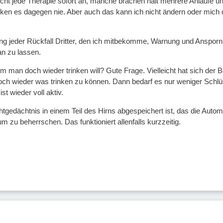
cht jede Therapie sofort an, manche brachen halt mehrere Anläufe und
ken es dagegen nie. Aber auch das kann ich nicht ändern oder mich da
lang jeder Rückfall Dritter, den ich mitbekomme, Warnung und Ansporn
n zu lassen.
m man doch wieder trinken will? Gute Frage. Vielleicht hat sich der Be
och wieder was trinken zu können. Dann bedarf es nur weniger Schlüss
st wieder voll aktiv.
chtgedächtnis in einem Teil des Hirns abgespeichert ist, das die Aut
 zu beherrschen. Das funktioniert allenfalls kurzzeitig.