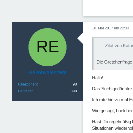
18. Mai 2017 um 22:33
Zitat von Kata
Die Gretchenfrage 
Rekonvaleszent
Hallo!
Reaktionen
98
Das Suchtgedächtnis i
Beiträge
898
Ich rate hierzu mal F
Wie gesagt, hockt di
Hast Du regelmäßig b
Situationen wiederhol