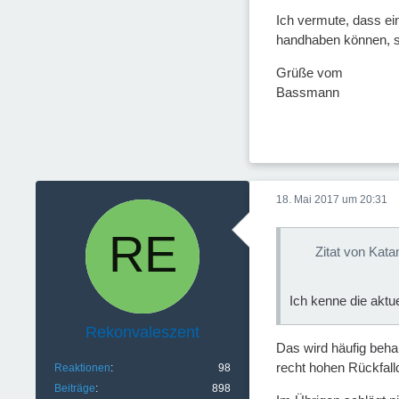
Ich vermute, dass ein
handhaben können, so
Grüße vom
Bassmann
18. Mai 2017 um 20:31
Zitat von Kata
Ich kenne die aktu
Rekonvaleszent
Das wird häufig beha
recht hohen Rückfall
Reaktionen
98
Beiträge
898