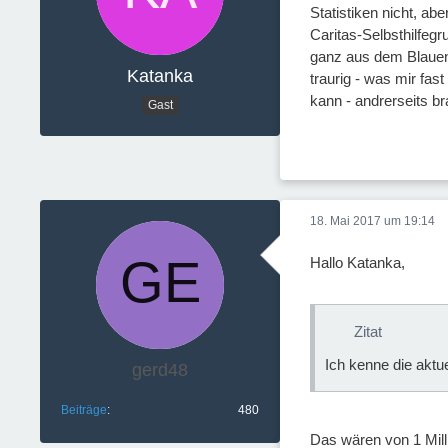
Statistiken nicht, ab
Caritas-Selbsthilfegr
ganz aus dem Blauen h
Katanka
traurig - was mir fas
kann - andrerseits br
Gast
18. Mai 2017 um 19:14
Hallo Katanka,
Zitat
Ich kenne die aktu
gerd48
Beiträge
480
Das wären von 1 Mill