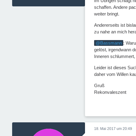
Im Übrigen schlägt ni
schaffen. Andere pac
weiter bringt.
Andererseits ist bis
zu nahe an mich hera
Bassmann
: Waru
gelöst, irgendwann d
Inneren schlummert, i
Leider ist dieses Su
daher vom Willen kaum
Gruß
Rekonvaleszent
18. Mai 2017 um 20:49