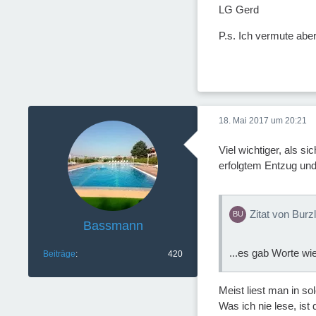
LG Gerd
P.s. Ich vermute aber,
18. Mai 2017 um 20:21
Viel wichtiger, als 
erfolgtem Entzug und 
Zitat von Burzl
Bassmann
...es gab Worte wie
Beiträge
420
Meist liest man in s
Was ich nie lese, ist