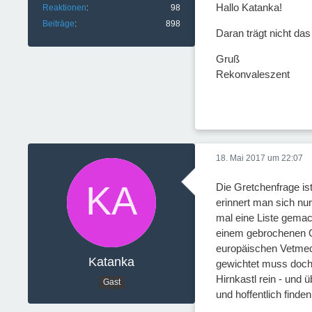
Hallo Katanka!
Reaktionen
98
Beiträge
898
Daran trägt nicht da
Gruß
Rekonvaleszent
18. Mai 2017 um 22:07
Die Gretchenfrage is
erinnert man sich nu
mal eine Liste gemac
einem gebrochenen Ob
europäischen Vetmed 
Katanka
gewichtet muss doch 
Hirnkastl rein - und 
Gast
und hoffentlich finden