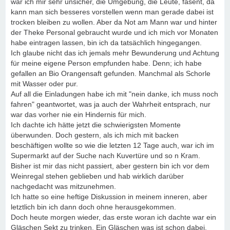
war ich mir sehr unsicher, die Umgebung, die Leute, fasent, da
kann man sich besseres vorstellen wenn man gerade dabei ist
trocken bleiben zu wollen. Aber da Not am Mann war und hinter
der Theke Personal gebraucht wurde und ich mich vor Monaten
habe eintragen lassen, bin ich da tatsächlich hingegangen.
Ich glaube nicht das ich jemals mehr Bewunderung und Achtung
für meine eigene Person empfunden habe. Denn; ich habe
gefallen an Bio Orangensaft gefunden. Manchmal als Schorle
mit Wasser oder pur.
Auf all die Einladungen habe ich mit "nein danke, ich muss noch
fahren" geantwortet, was ja auch der Wahrheit entsprach, nur
war das vorher nie ein Hindernis für mich.
Ich dachte ich hätte jetzt die schwierigsten Momente
überwunden. Doch gestern, als ich mich mit backen
beschäftigen wollte so wie die letzten 12 Tage auch, war ich im
Supermarkt auf der Suche nach Kuvertüre und so n Kram.
Bisher ist mir das nicht passiert, aber gestern bin ich vor dem
Weinregal stehen geblieben und hab wirklich darüber
nachgedacht was mitzunehmen.
Ich hatte so eine heftige Diskussion in meinem inneren, aber
letztlich bin ich dann doch ohne herausgekommen.
Doch heute morgen wieder, das erste woran ich dachte war ein
Gläschen Sekt zu trinken. Ein Gläschen was ist schon dabei.