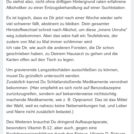
Du siehst also, nicht ohne driftigen Hintergrund raten erfahrene
Alkoholiker zu einer Entzugsbehandlung auf einer Suchtstation.
Es ist logisch, dass es Dir jetzt nach einer Woche wieder sehr
viel schwerer fällt, abstinent zu bleiben. Dein gesamter
Hirnstoffwechsel schreit nach Alkohol, um diese „innere Unruhe“
weg zubekommen. Aber das wäre halt ein Teufelskreis, der
zudem von Mal zu Mal immer schlimmer wird.
Ich rate Dir, wie auch die anderen Foristen, die Dir schon
geschrieben haben, zu Deinem Hausarzt zu gehen und die
Karten offen auf den Tisch zu legen.
Um gravierende Langzeitschäden ausschließen zu können,
musst Du gründlich untersucht werden.
Zusätzlich kannst Du Schlafanstoßende Medikamente verordnet
bekommen. (Hier empfiehlt es sich nicht auf Benzodiazepine
zurückzugreifen, sondern auf bekannterweise nichtsüchtig
machende Medikamente, wie z. B. Opipramol. Das ist das Mittel
der Wahl, weil es nahezu keine Nebenwirkungen hat, und Leber
und Niere nicht zusätzlich belastet.)
Des Weiteren brauchst Du dringend Aufbaupräparate,
besonders Vitamin B-12, aber auch, gegen eine
Nachdepressionsbildung durch den Entzug, Vitamin D. Ratsam