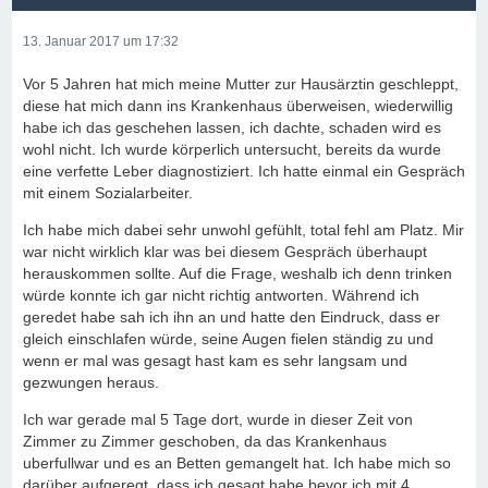
13. Januar 2017 um 17:32
Vor 5 Jahren hat mich meine Mutter zur Hausärztin geschleppt,
diese hat mich dann ins Krankenhaus überweisen, wiederwillig
habe ich das geschehen lassen, ich dachte, schaden wird es
wohl nicht. Ich wurde körperlich untersucht, bereits da wurde
eine verfette Leber diagnostiziert. Ich hatte einmal ein Gespräch
mit einem Sozialarbeiter.
Ich habe mich dabei sehr unwohl gefühlt, total fehl am Platz. Mir
war nicht wirklich klar was bei diesem Gespräch überhaupt
herauskommen sollte. Auf die Frage, weshalb ich denn trinken
würde konnte ich gar nicht richtig antworten. Während ich
geredet habe sah ich ihn an und hatte den Eindruck, dass er
gleich einschlafen würde, seine Augen fielen ständig zu und
wenn er mal was gesagt hast kam es sehr langsam und
gezwungen heraus.
Ich war gerade mal 5 Tage dort, wurde in dieser Zeit von
Zimmer zu Zimmer geschoben, da das Krankenhaus
uberfullwar und es an Betten gemangelt hat. Ich habe mich so
darüber aufgeregt, dass ich gesagt habe bevor ich mit 4