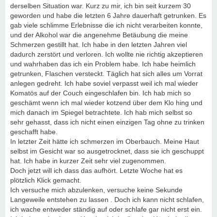
derselben Situation war. Kurz zu mir, ich bin seit kurzem 30
geworden und habe die letzten 6 Jahre dauerhaft getrunken. Es
gab viele schlimme Erlebnisse die ich nicht verarbeiten konnte,
und der Alkohol war die angenehme Betäubung die meine
Schmerzen gestillt hat. Ich habe in den letzten Jahren viel
dadurch zerstört und verloren. Ich wollte nie richtig akzeptieren
und wahrhaben das ich ein Problem habe. Ich habe heimlich
getrunken, Flaschen versteckt. Täglich hat sich alles um Vorrat
anlegen gedreht. Ich habe soviel verpasst weil ich mal wieder
Komatös auf der Couch eingeschlafen bin. Ich hab mich so
geschämt wenn ich mal wieder kotzend über dem Klo hing und
mich danach im Spiegel betrachtete. Ich hab mich selbst so
sehr gehasst, dass ich nicht einen einzigen Tag ohne zu trinken
geschafft habe.
In letzter Zeit hätte ich schmerzen im Oberbauch. Meine Haut
selbst im Gesicht war so ausgetrocknet, dass sie ich geschuppt
hat. Ich habe in kurzer Zeit sehr viel zugenommen.
Doch jetzt will ich dass das aufhört. Letzte Woche hat es
plötzlich Klick gemacht.
Ich versuche mich abzulenken, versuche keine Sekunde
Langeweile entstehen zu lassen . Doch ich kann nicht schlafen,
ich wache entweder ständig auf oder schlafe gar nicht erst ein.