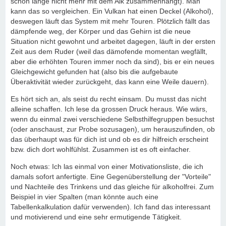
schon lange nicht mehr mit dem Alk zusammenhängt). Man
kann das so vergleichen. Ein Vulkan hat einen Deckel (Alkohol),
deswegen läuft das System mit mehr Touren. Plötzlich fällt das
dämpfende weg, der Körper und das Gehirn ist die neue
Situation nicht gewohnt und arbeitet dagegen, läuft in der ersten
Zeit aus dem Ruder (weil das dämofende momentan wegfällt,
aber die erhöhten Touren immer noch da sind), bis er ein neues
Gleichgewicht gefunden hat (also bis die aufgebaute
Überaktivität wieder zurückgeht, das kann eine Weile dauern).
Es hört sich an, als seist du recht einsam. Du musst das nicht
alleine schaffen. Ich lese da grossen Druck heraus. Wie wärs,
wenn du einmal zwei verschiedene Selbsthilfegruppen besuchst
(oder anschaust, zur Probe sozusagen), um herauszufinden, ob
das überhaupt was für dich ist und ob es dir hilfreich erscheint
bzw. dich dort wohlfühlst. Zusammen ist es oft einfacher.
Noch etwas: Ich las einmal von einer Motivationsliste, die ich
damals sofort anfertigte. Eine Gegenüberstellung der "Vorteile"
und Nachteile des Trinkens und das gleiche für alkoholfrei. Zum
Beispiel in vier Spalten (man könnte auch eine
Tabellenkalkulation dafür verwenden). Ich fand das interessant
und motivierend und eine sehr ermutigende Tätigkeit.