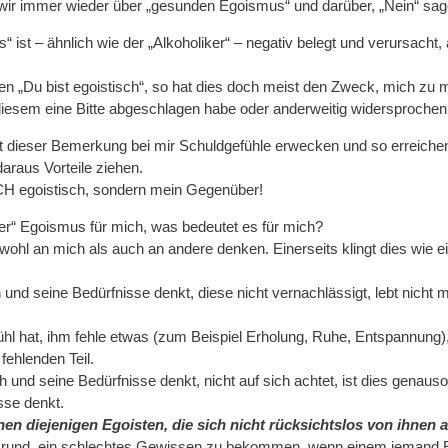
wir immer wieder über „gesunden Egoismus“ und darüber, „Nein“ sag
“ ist – ähnlich wie der „Alkoholiker“ – negativ belegt und verursach
n „Du bist egoistisch“, so hat dies doch meist den Zweck, mich zu
h diesem eine Bitte abgeschlagen habe oder anderweitig widersprochen
mit dieser Bemerkung bei mir Schuldgefühle erwecken und so erreich
araus Vorteile ziehen.
ICH egoistisch, sondern mein Gegenüber!
er“ Egoismus für mich, was bedeutet es für mich?
owohl an mich als auch an andere denken. Einerseits klingt dies wie
 und seine Bedürfnisse denkt, diese nicht vernachlässigt, lebt nich
hl hat, ihm fehle etwas (zum Beispiel Erholung, Ruhe, Entspannung)
ehlenden Teil.
 und seine Bedürfnisse denkt, nicht auf sich achtet, ist dies genaus
sse denkt.
n diejenigen Egoisten, die sich nicht rücksichtslos von ihnen 
 Grund, ein schlechtes Gewissen zu bekommen, wenn einem jemand E