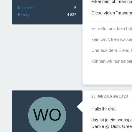
erkennen, ob man nur
Reaktionen
5
Diese vielen "manchm
Beiträge
4.837
Es rettet uns kein h
kein Gott, kein Kaise
Uns aus dem Elend z
können wir nur selber
23. Juli 2016 um 13:23
Hallo ihr drei,
das ist ja ein hochs
Danke @ Dich, Greenf