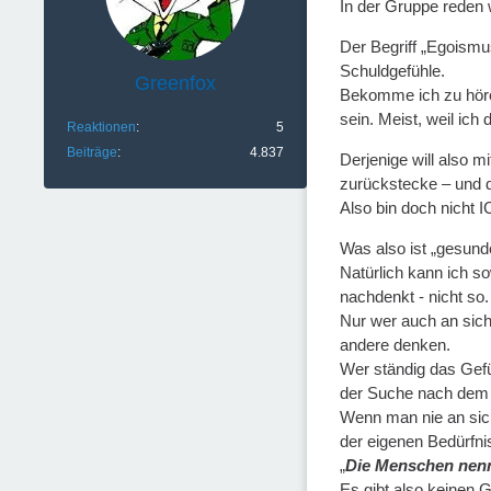
In der Gruppe reden 
Der Begriff „Egoismus
Schuldgefühle.
Greenfox
Bekomme ich zu höre
sein. Meist, weil ic
Reaktionen
5
Beiträge
4.837
Derjenige will also 
zurückstecke – und d
Also bin doch nicht 
Was also ist „gesund
Natürlich kann ich s
nachdenkt - nicht so.
Nur wer auch an sich
andere denken.
Wer ständig das Gefü
der Suche nach dem f
Wenn man nie an sich
der eigenen Bedürfni
„
Die Menschen nenne
Es gibt also keinen