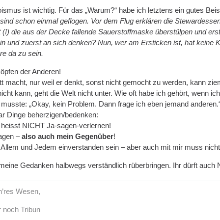
ismus ist wichtig. Für das „Warum?“ habe ich letztens ein gutes Beis
sind schon einmal geflogen. Vor dem Flug erklären die Stewardessen 
t (!) die aus der Decke fallende Sauerstoffmaske überstülpen und er
n und zuerst an sich denken? Nun, wer am Ersticken ist, hat keine Kr
ere da zu sein.
öpfen der Anderen!
tt macht, nur weil er denkt, sonst nicht gemocht zu werden, kann zi
cht kann, geht die Welt nicht unter. Wie oft habe ich gehört, wenn i
musste: „Okay, kein Problem. Dann frage ich eben jemand anderen.
aar Dinge beherzigen/bedenken:
 heisst NICHT Ja-sagen-verlernen!
sagen –
also auch mein Gegenüber
!
t Allem und Jedem einverstanden sein – aber auch mit mir muss nicht
e meine Gedanken halbwegs verständlich rüberbringen. Ihr dürft auch
öh’res Wesen,
r noch Tribun