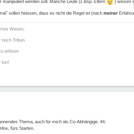
 manipuliert werden soll. Manche Leute (z.Bsp. Eltern
) wissen 
al" sollen heissen, dass es nicht die Regel ist (nach
meiner
Erfahrun
öh’res Wesen,
r noch Tribun
u erlösen
 tun!
pannendes Thema, auch für mich als Co-Abhängige. 44.
ox, fürs Starten.