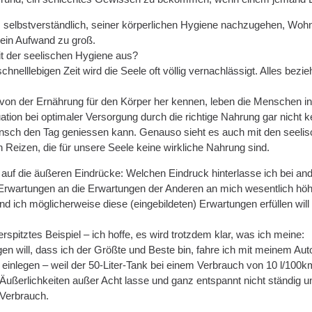
 selbstverständlich, seiner körperlichen Hygiene nachzugehen, Wohn
 kein Aufwand zu groß.
it der seelischen Hygiene aus?
chnelllebigen Zeit wird die Seele oft völlig vernachlässigt. Alles bezi
von der Ernährung für den Körper her kennen, leben die Menschen in s
ituation bei optimaler Versorgung durch die richtige Nahrung gar nic
ensch den Tag geniessen kann. Genauso sieht es auch mit den seel
eizen, die für unsere Seele keine wirkliche Nahrung sind.
s auf die äußeren Eindrücke: Welchen Eindruck hinterlasse ich bei an
Erwartungen an die Erwartungen der Anderen an mich wesentlich höher
und ich möglicherweise diese (eingebildeten) Erwartungen erfüllen wi
erspitztes Beispiel – ich hoffe, es wird trotzdem klar, was ich meine:
eigen will, dass ich der Größte und Beste bin, fahre ich mit meinem
einlegen – weil der 50-Liter-Tank bei einem Verbrauch von 10 l/100km 
Äußerlichkeiten außer Acht lasse und ganz entspannt nicht ständig un
 Verbrauch.