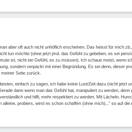
man aber oft auch nicht unhöflich erscheinen. Das heisst für mich z
cht tun möchte (ohne jetzt jmd. das Gefühl zu gebeben, es sei persön
ute ist, nicht ein Gefühl, es zu müssen). Ich schaue meist, wenn ich
nung, sondern verpackt mit einer Begründung. Es sei denn, dieser jm
 meiner Seite zurück.
sten, einfach zu sagen, ich habe keine Lust/Zeit dazu (nicht jetzt u
erade dann wenn man das Gefühl hat, manipuliert zu werden, denn ge
verständlich und hilft, mehr respektiert zu werden. Mit Lächeln, Hum
alleine, probiers, wirst es schon schaffen (ohne mich)..." so auf die 