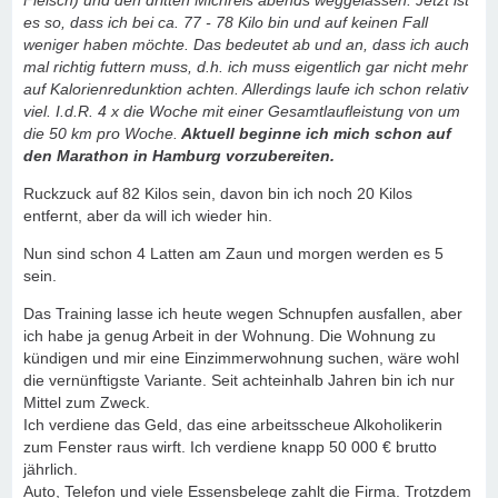
Fleisch) und den dritten Michreis abends weggelassen. Jetzt ist
es so, dass ich bei ca. 77 - 78 Kilo bin und auf keinen Fall
weniger haben möchte. Das bedeutet ab und an, dass ich auch
mal richtig futtern muss, d.h. ich muss eigentlich gar nicht mehr
auf Kalorienredunktion achten. Allerdings laufe ich schon relativ
viel. I.d.R. 4 x die Woche mit einer Gesamtlaufleistung von um
die 50 km pro Woche.
Aktuell beginne ich mich schon auf
den Marathon in Hamburg vorzubereiten.
Ruckzuck auf 82 Kilos sein, davon bin ich noch 20 Kilos
entfernt, aber da will ich wieder hin.
Nun sind schon 4 Latten am Zaun und morgen werden es 5
sein.
Das Training lasse ich heute wegen Schnupfen ausfallen, aber
ich habe ja genug Arbeit in der Wohnung. Die Wohnung zu
kündigen und mir eine Einzimmerwohnung suchen, wäre wohl
die vernünftigste Variante. Seit achteinhalb Jahren bin ich nur
Mittel zum Zweck.
Ich verdiene das Geld, das eine arbeitsscheue Alkoholikerin
zum Fenster raus wirft. Ich verdiene knapp 50 000 € brutto
jährlich.
Auto, Telefon und viele Essensbelege zahlt die Firma. Trotzdem