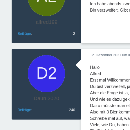
Ich habe abends zwei
Bin verzweifelt. Gibt
alfred199
Beiträge
2
12. Dezember 2021 um 0
Hallo
Alfred
Erst mal Willkommen
Du bist verzweifelt, 
Aber die Frage ist j
Daun 2020
Und wie es dazu geko
Dazu müsste man etw
Beiträge
240
Also mit 3 Bier komm
Schreibe mal auf, wa
Viele, wie Du, haben