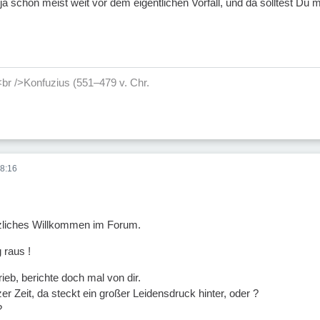
 ja schon meist weit vor dem eigentlichen Vorfall, und da solltest Du 
<br />Konfuzius (551–479 v. Chr.
8:16
rzliches Willkommen im Forum.
 raus !
eb, berichte doch mal von dir.
zer Zeit, da steckt ein großer Leidensdruck hinter, oder ?
?