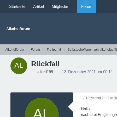
Startseite
Artikel
Mitglieder
Forum
Alkoholforum
Forum
Treffpunkt
Selbstbetroffene - von alkoholgefä
Rückfall
alfred199
12. Dezember 2021 um 00:14
12. Dezember 2021 um 0
Hallo,
nach drei Entgiftung