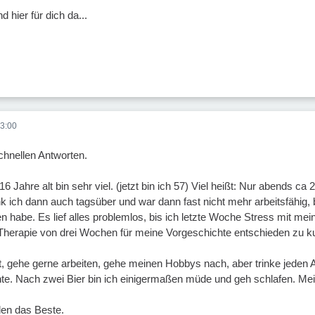
nd hier für dich da...
3:00
chnellen Antworten.
. 16 Jahre alt bin sehr viel. (jetzt bin ich 57) Viel heißt: Nur abends c
ank ich dann auch tagsüber und war dann fast nicht mehr arbeitsfähig
n habe. Es lief alles problemlos, bis ich letzte Woche Stress mit mein
 Therapie von drei Wochen für meine Vorgeschichte entschieden zu kur
fit, gehe gerne arbeiten, gehe meinen Hobbys nach, aber trinke jeden
e. Nach zwei Bier bin ich einigermaßen müde und geh schlafen. Meine
len das Beste.