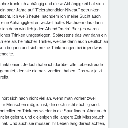
Jahre trank ich abhängig und diese Abhängigkeit hat sich
 ein paar Jahre auf "Feierabendbier-Niveau" getrunken,
rutscht. Ich weiß heute, nachdem ich meine Sucht auch
el eine Abhängigkeit entwickelt hatte. Nachdem das dann
 ich denn wirklich jeden Abend "mein" Bier (es waren
imliches Trinken umgestiegen. Spätestens das war dann ein
rriere als heimlicher Trinker, welche dann auch deutlich an
nken begann und sich meine Trinkmengen bei irgendwas
endelte.
unktioniert. Jedoch habe ich darüber alle Lebensfreude
emutet, den sie niemals verdient haben. Das war jetzt
reibt.
g hört sich nach nicht viel an, wenn man vorher zwei
nur Menschen möglich ist, die noch nicht süchtig sind.
ntrollierten Trinkens wieder in die Spur finden. Aber auch
t ist gelernt, und diejenigen die längere Zeit Missbrauch
 hat. Und auch sie müssen ihr Leben lang darauf achten,