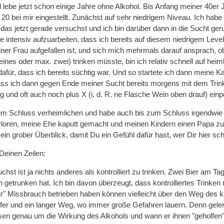
 lebe jetzt schon einige Jahre ohne Alkohol. Bis Anfang meiner 40er 
20 bei mir eingestellt. Zunächst auf sehr niedrigem Niveau. Ich habe
 das jetzt gerade versuchst und ich bin darüber dann in die Sucht ge
be intensiv aufzuarbeiten, dass ich bereits auf diesem niedrigem Lev
er Frau aufgefallen ist, und sich mich mehrmals darauf ansprach, ob
eines oder max. zwei) trinken müsste, bin ich relativ schnell auf he
afür, dass ich bereits süchtig war. Und so startete ich dann meine Ka
ass ich dann gegen Ende meiner Sucht bereits morgens mit dem Tri
g und oft auch noch plus X (i. d. R. ne Flasche Wein oben drauf) einp
um Schluss verheimlichen und habe auch bis zum Schluss irgendwie f
rloren, meine Ehe kaputt gemacht und meinen Kindern einen Papa zug
 ein grober Überblick, damit Du ein Gefühl dafür hast, wer Dir hier sch
einen Zeilen:
st ist ja nichts anderes als kontrolliert zu trinken. Zwei Bier am Ta
 getrunken hat. Ich bin davon überzeugt, dass kontrolliertes Trinken 
"nur" Missbrauch betrieben haben können vielleicht über den Weg des ko
ufer und ein langer Weg, wo immer große Gefahren lauern. Denn gelern
sen genau um die Wirkung des Alkohols und wann er ihnen "geholfen"