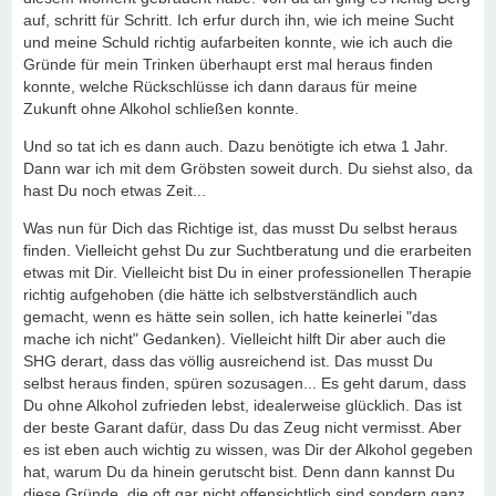
auf, schritt für Schritt. Ich erfur durch ihn, wie ich meine Sucht
und meine Schuld richtig aufarbeiten konnte, wie ich auch die
Gründe für mein Trinken überhaupt erst mal heraus finden
konnte, welche Rückschlüsse ich dann daraus für meine
Zukunft ohne Alkohol schließen konnte.
Und so tat ich es dann auch. Dazu benötigte ich etwa 1 Jahr.
Dann war ich mit dem Gröbsten soweit durch. Du siehst also, da
hast Du noch etwas Zeit...
Was nun für Dich das Richtige ist, das musst Du selbst heraus
finden. Vielleicht gehst Du zur Suchtberatung und die erarbeiten
etwas mit Dir. Vielleicht bist Du in einer professionellen Therapie
richtig aufgehoben (die hätte ich selbstverständlich auch
gemacht, wenn es hätte sein sollen, ich hatte keinerlei "das
mache ich nicht" Gedanken). Vielleicht hilft Dir aber auch die
SHG derart, dass das völlig ausreichend ist. Das musst Du
selbst heraus finden, spüren sozusagen... Es geht darum, dass
Du ohne Alkohol zufrieden lebst, idealerweise glücklich. Das ist
der beste Garant dafür, dass Du das Zeug nicht vermisst. Aber
es ist eben auch wichtig zu wissen, was Dir der Alkohol gegeben
hat, warum Du da hinein gerutscht bist. Denn dann kannst Du
diese Gründe, die oft gar nicht offensichtlich sind sondern ganz