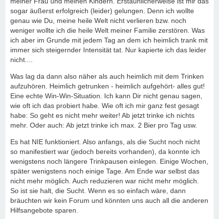
meiner Frau und meinen Kindern. Erstaunlicherweise ist mir das
sogar äußerst erfolgreich (leider) gelungen. Denn ich wollte
genau wie Du, meine heile Welt nicht verlieren bzw. noch
weniger wollte ich die heile Welt meiner Familie zerstören. Was
ich aber im Grunde mit jedem Tag an dem ich heimlich trank mit
immer sich steigernder Intensität tat. Nur kapierte ich das leider
nicht....
Was lag da dann also näher als auch heimlich mit dem Trinken
aufzuhören. Heimlich getrunken - heimlich aufgehört- alles gut!
Eine echte Win-Win-Situation. Ich kann Dir nicht genau sagen,
wie oft ich das probiert habe. Wie oft ich mir ganz fest gesagt
habe: So geht es nicht mehr weiter! Ab jetzt trinke ich nichts
mehr. Oder auch: Ab jetzt trinke ich max. 2 Bier pro Tag usw.
Es hat NIE funktioniert. Also anfangs, als die Sucht noch nicht
so manifestiert war (jedoch bereits vorhanden), da konnte ich
wenigstens noch längere Trinkpausen einlegen. Einige Wochen,
später wenigstens noch einige Tage. Am Ende war selbst das
nicht mehr möglich. Auch reduzieren war nicht mehr möglich.
So ist sie halt, die Sucht. Wenn es so einfach wäre, dann
bräuchten wir kein Forum und könnten uns auch all die anderen
Hilfsangebote sparen.