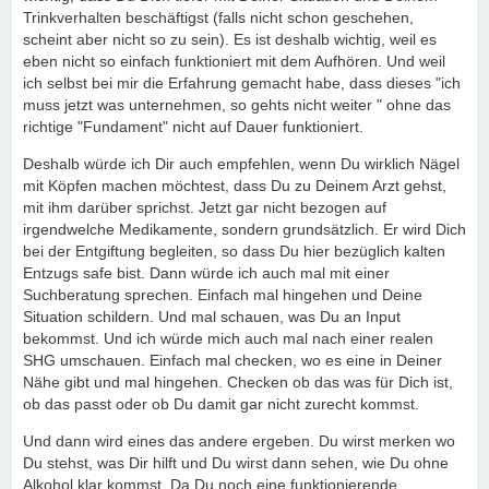
Trinkverhalten beschäftigst (falls nicht schon geschehen,
scheint aber nicht so zu sein). Es ist deshalb wichtig, weil es
eben nicht so einfach funktioniert mit dem Aufhören. Und weil
ich selbst bei mir die Erfahrung gemacht habe, dass dieses "ich
muss jetzt was unternehmen, so gehts nicht weiter " ohne das
richtige "Fundament" nicht auf Dauer funktioniert.
Deshalb würde ich Dir auch empfehlen, wenn Du wirklich Nägel
mit Köpfen machen möchtest, dass Du zu Deinem Arzt gehst,
mit ihm darüber sprichst. Jetzt gar nicht bezogen auf
irgendwelche Medikamente, sondern grundsätzlich. Er wird Dich
bei der Entgiftung begleiten, so dass Du hier bezüglich kalten
Entzugs safe bist. Dann würde ich auch mal mit einer
Suchberatung sprechen. Einfach mal hingehen und Deine
Situation schildern. Und mal schauen, was Du an Input
bekommst. Und ich würde mich auch mal nach einer realen
SHG umschauen. Einfach mal checken, wo es eine in Deiner
Nähe gibt und mal hingehen. Checken ob das was für Dich ist,
ob das passt oder ob Du damit gar nicht zurecht kommst.
Und dann wird eines das andere ergeben. Du wirst merken wo
Du stehst, was Dir hilft und Du wirst dann sehen, wie Du ohne
Alkohol klar kommst. Da Du noch eine funktionierende