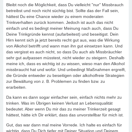
Bleibt noch die Möglichkeit, dass Du vielleicht "nur" Missbrauch
betreibst und noch nicht süchtig bist. Sollte das der Fall sein,
hättest Du eine Chance wieder zu einem moderaten
Trinkverhalten zurück kommen. Jedoch ist auch das nicht
einfach und es bedingt meiner Meinung nach auch, dass Du
Deine Trinkgründe kennst (aufarbeitest) und beseitigst. Dein
Hirn kennt sich ja jetzt bereits recht gut aus, was die Wirkung
von Alkohol betrifft und wann man ihn gut einsetzen kann. Und
das vergisst es auch nicht, so dass Du auch als Missbräuchler
sehr gut aufpassen müsstest, nicht wieder zu steigern. Deshalb
meine ich, dass es wichtig ist zu wissen, wieso man den Alkohol
missbraucht hat und wofür. Und unbedingt Maßnahmen ergreift,
die Gründe entweder zu beseitigen oder alkoholfreie Strategien
zur Bewältung von z. B. Problemen zu finden bzw. zu
erarbeiten.
Da kann es dann sogar einfacher sein, einfach nichts mehr zu
trinken. Was im Übrigen keinen Verlust an Lebensqualität
bedeutet. Aber wenn Du mir das zu meiner Trinkerzeit gesagt
hättest, hätte ich Dir erklärt, dass das unvorstellbar für mich ist.
Gut, das war dann mal meine Vorrede. Ich halte es einfach für
wichtig, dass Du Dich tiefer mit Deiner Situation und Deinem