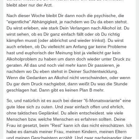
bleibt aber nur der Arzt.
Nach dieser Woche bleibt Dir dann noch die psychische, die
"eigentliche" Abhängigkeit, je nachdem wo Du da eben stehst.
Du wirst erleben, wie stark Dein Verlangen nach Alkohol ist. Du
wirst sehen, ob es Dir ganz einfach fällt oder ob Du richtig
kämpfen musst (oder abbrichst und wieder trinkst). Du wirst
auch erleben, ob Du vielleicht am Anfang gar keine Probleme
hast und euphorisch der Meinung bist ja vielleicht gar kein
Alkoholproblem zu haben um dann doch wieder unter Druck zu
geraten. All das und noch viel mehr kann Dir passieren, je
nachdem wo Du eben stehst in Deiner Suchtentwicklung.
Wenn die Gedanken an Alkohol nicht verschwinden, oder wenn
Du gar dem Druck nachgiebst, dann weißt Du was die Stunde
geschlagen hat. Dann gibt es keinen Plan B mehr.
So, und natürlich ist es auch bei dieser "6-Monatsvariante" eine
gute Idee sich zu outen. Und zwar einfach offen und ehrlich,
ohne taktisches Geplänkel. Du allein entscheidest. wie viele
Menschen bzw. welche Menschen es erfahren sollten. Deine
Frau ist gesetzt, beim "Rest" kann ich das nicht einschätzen. Ich
habe es damals meiner Frau, meinen Kindern, meinen Eltern
und meinen Geschwistern erzählt. Und zwar nacheinander über