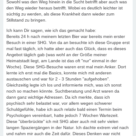
Sowohl was den Weg hinein in die Sucht betrifft aber auch was
den Weg wieder heraus betrifft. Wobei es deutlich leichter ist
süchtig zu werden, als diese Krankheit dann wieder zum
Stillstand zu bringen.
Ich kann Dir sagen, wie ich das gemacht habe:
Bereits 24 h nach meinem letzten Bier war bereits mein erster
Besuch in einer SHG. Von da an besuchte ich diese Gruppe erst
mal fast täglich, ich hatte aber auch das Glück, dass es dieses
Angebot täglich gab (was wohl an der Größe meiner
Heimatstadt liegt, am Lande ist das oft "nur" einmal in der
Woche). Diese SHG-Besuche waren erst mal mein Anker. Dort
lernte ich erst mal die Basics, konnte mich mit anderen
austauschen und war für 2 - 3 Stunden "aufgehoben".
Gleichzeitig legte ich los und informierte mich, was ich sonst
noch so machen könnte. Suchtberatung und Arzt waren da
dann ganz wichtige Adressen. Da ich merkte, dass ich
psychisch sehr belastet war, vor allem wegen schwerer
Schuldgefühle, habe ich auch relativ bald einen Termin beim
Psychologen vereinbart, hatte jedoch 7 Wochen Wartezeit.
Diese "überbrückte" ich mit SHG aber auch mit sehr vielen
langen Spaziergängen in der Natur. Ich dachte extrem viel nach
und nahm mir auch die Zeit dafür. Dieses Denken war nicht