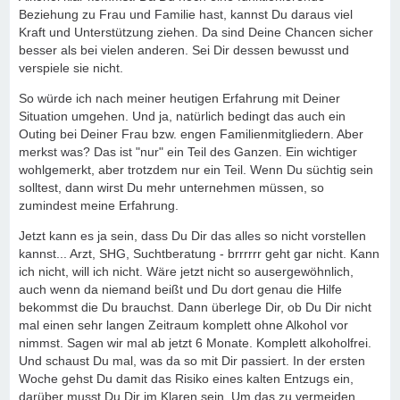
Beziehung zu Frau und Familie hast, kannst Du daraus viel
Kraft und Unterstützung ziehen. Da sind Deine Chancen sicher
besser als bei vielen anderen. Sei Dir dessen bewusst und
verspiele sie nicht.
So würde ich nach meiner heutigen Erfahrung mit Deiner
Situation umgehen. Und ja, natürlich bedingt das auch ein
Outing bei Deiner Frau bzw. engen Familienmitgliedern. Aber
merkst was? Das ist "nur" ein Teil des Ganzen. Ein wichtiger
wohlgemerkt, aber trotzdem nur ein Teil. Wenn Du süchtig sein
solltest, dann wirst Du mehr unternehmen müssen, so
zumindest meine Erfahrung.
Jetzt kann es ja sein, dass Du Dir das alles so nicht vorstellen
kannst... Arzt, SHG, Suchtberatung - brrrrrr geht gar nicht. Kann
ich nicht, will ich nicht. Wäre jetzt nicht so ausergewöhnlich,
auch wenn da niemand beißt und Du dort genau die Hilfe
bekommst die Du brauchst. Dann überlege Dir, ob Du Dir nicht
mal einen sehr langen Zeitraum komplett ohne Alkohol vor
nimmst. Sagen wir mal ab jetzt 6 Monate. Komplett alkoholfrei.
Und schaust Du mal, was da so mit Dir passiert. In der ersten
Woche gehst Du damit das Risiko eines kalten Entzugs ein,
darüber musst Du Dir im Klaren sein. Um das zu vermeiden