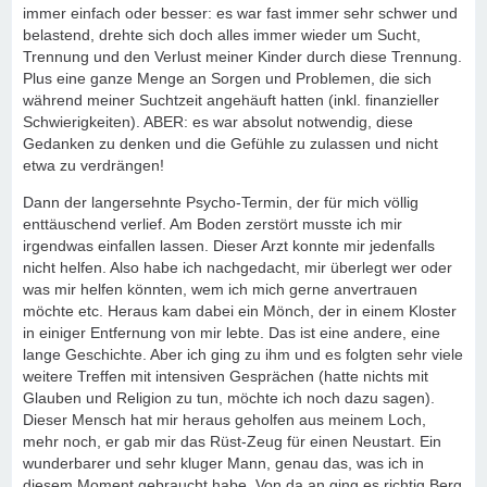
immer einfach oder besser: es war fast immer sehr schwer und
belastend, drehte sich doch alles immer wieder um Sucht,
Trennung und den Verlust meiner Kinder durch diese Trennung.
Plus eine ganze Menge an Sorgen und Problemen, die sich
während meiner Suchtzeit angehäuft hatten (inkl. finanzieller
Schwierigkeiten). ABER: es war absolut notwendig, diese
Gedanken zu denken und die Gefühle zu zulassen und nicht
etwa zu verdrängen!
Dann der langersehnte Psycho-Termin, der für mich völlig
enttäuschend verlief. Am Boden zerstört musste ich mir
irgendwas einfallen lassen. Dieser Arzt konnte mir jedenfalls
nicht helfen. Also habe ich nachgedacht, mir überlegt wer oder
was mir helfen könnten, wem ich mich gerne anvertrauen
möchte etc. Heraus kam dabei ein Mönch, der in einem Kloster
in einiger Entfernung von mir lebte. Das ist eine andere, eine
lange Geschichte. Aber ich ging zu ihm und es folgten sehr viele
weitere Treffen mit intensiven Gesprächen (hatte nichts mit
Glauben und Religion zu tun, möchte ich noch dazu sagen).
Dieser Mensch hat mir heraus geholfen aus meinem Loch,
mehr noch, er gab mir das Rüst-Zeug für einen Neustart. Ein
wunderbarer und sehr kluger Mann, genau das, was ich in
diesem Moment gebraucht habe. Von da an ging es richtig Berg