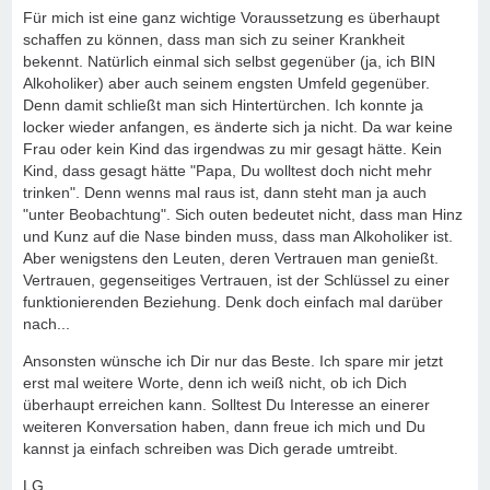
Für mich ist eine ganz wichtige Voraussetzung es überhaupt
schaffen zu können, dass man sich zu seiner Krankheit
bekennt. Natürlich einmal sich selbst gegenüber (ja, ich BIN
Alkoholiker) aber auch seinem engsten Umfeld gegenüber.
Denn damit schließt man sich Hintertürchen. Ich konnte ja
locker wieder anfangen, es änderte sich ja nicht. Da war keine
Frau oder kein Kind das irgendwas zu mir gesagt hätte. Kein
Kind, dass gesagt hätte "Papa, Du wolltest doch nicht mehr
trinken". Denn wenns mal raus ist, dann steht man ja auch
"unter Beobachtung". Sich outen bedeutet nicht, dass man Hinz
und Kunz auf die Nase binden muss, dass man Alkoholiker ist.
Aber wenigstens den Leuten, deren Vertrauen man genießt.
Vertrauen, gegenseitiges Vertrauen, ist der Schlüssel zu einer
funktionierenden Beziehung. Denk doch einfach mal darüber
nach...
Ansonsten wünsche ich Dir nur das Beste. Ich spare mir jetzt
erst mal weitere Worte, denn ich weiß nicht, ob ich Dich
überhaupt erreichen kann. Solltest Du Interesse an einerer
weiteren Konversation haben, dann freue ich mich und Du
kannst ja einfach schreiben was Dich gerade umtreibt.
LG