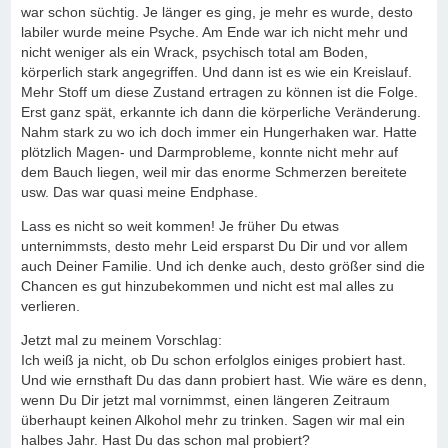
war schon süchtig. Je länger es ging, je mehr es wurde, desto
labiler wurde meine Psyche. Am Ende war ich nicht mehr und
nicht weniger als ein Wrack, psychisch total am Boden,
körperlich stark angegriffen. Und dann ist es wie ein Kreislauf.
Mehr Stoff um diese Zustand ertragen zu können ist die Folge.
Erst ganz spät, erkannte ich dann die körperliche Veränderung.
Nahm stark zu wo ich doch immer ein Hungerhaken war. Hatte
plötzlich Magen- und Darmprobleme, konnte nicht mehr auf
dem Bauch liegen, weil mir das enorme Schmerzen bereitete
usw. Das war quasi meine Endphase.
Lass es nicht so weit kommen! Je früher Du etwas
unternimmsts, desto mehr Leid ersparst Du Dir und vor allem
auch Deiner Familie. Und ich denke auch, desto größer sind die
Chancen es gut hinzubekommen und nicht est mal alles zu
verlieren.
Jetzt mal zu meinem Vorschlag:
Ich weiß ja nicht, ob Du schon erfolglos einiges probiert hast.
Und wie ernsthaft Du das dann probiert hast. Wie wäre es denn,
wenn Du Dir jetzt mal vornimmst, einen längeren Zeitraum
überhaupt keinen Alkohol mehr zu trinken. Sagen wir mal ein
halbes Jahr. Hast Du das schon mal probiert?