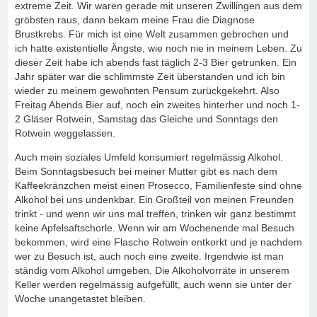
extreme Zeit. Wir waren gerade mit unseren Zwillingen aus dem
gröbsten raus, dann bekam meine Frau die Diagnose
Brustkrebs. Für mich ist eine Welt zusammen gebrochen und
ich hatte existentielle Ängste, wie noch nie in meinem Leben. Zu
dieser Zeit habe ich abends fast täglich 2-3 Bier getrunken. Ein
Jahr später war die schlimmste Zeit überstanden und ich bin
wieder zu meinem gewohnten Pensum zurückgekehrt. Also
Freitag Abends Bier auf, noch ein zweites hinterher und noch 1-
2 Gläser Rotwein, Samstag das Gleiche und Sonntags den
Rotwein weggelassen.
Auch mein soziales Umfeld konsumiert regelmässig Alkohol.
Beim Sonntagsbesuch bei meiner Mutter gibt es nach dem
Kaffeekränzchen meist einen Prosecco, Familienfeste sind ohne
Alkohol bei uns undenkbar. Ein Großteil von meinen Freunden
trinkt - und wenn wir uns mal treffen, trinken wir ganz bestimmt
keine Apfelsaftschorle. Wenn wir am Wochenende mal Besuch
bekommen, wird eine Flasche Rotwein entkorkt und je nachdem
wer zu Besuch ist, auch noch eine zweite. Irgendwie ist man
ständig vom Alkohol umgeben. Die Alkoholvorräte in unserem
Keller werden regelmässig aufgefüllt, auch wenn sie unter der
Woche unangetastet bleiben.