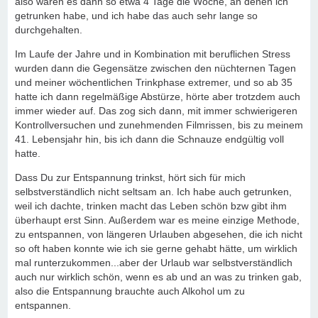
also waren es dann so etwa 4 Tage die Woche, an denen ich
getrunken habe, und ich habe das auch sehr lange so
durchgehalten.
Im Laufe der Jahre und in Kombination mit beruflichen Stress
wurden dann die Gegensätze zwischen den nüchternen Tagen
und meiner wöchentlichen Trinkphase extremer, und so ab 35
hatte ich dann regelmäßige Abstürze, hörte aber trotzdem auch
immer wieder auf. Das zog sich dann, mit immer schwierigeren
Kontrollversuchen und zunehmenden Filmrissen, bis zu meinem
41. Lebensjahr hin, bis ich dann die Schnauze endgültig voll
hatte.
Dass Du zur Entspannung trinkst, hört sich für mich
selbstverständlich nicht seltsam an. Ich habe auch getrunken,
weil ich dachte, trinken macht das Leben schön bzw gibt ihm
überhaupt erst Sinn. Außerdem war es meine einzige Methode,
zu entspannen, von längeren Urlauben abgesehen, die ich nicht
so oft haben konnte wie ich sie gerne gehabt hätte, um wirklich
mal runterzukommen...aber der Urlaub war selbstverständlich
auch nur wirklich schön, wenn es ab und an was zu trinken gab,
also die Entspannung brauchte auch Alkohol um zu
entspannen.