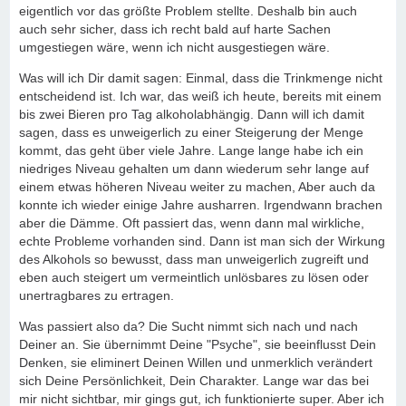
eigentlich vor das größte Problem stellte. Deshalb bin auch
auch sehr sicher, dass ich recht bald auf harte Sachen
umgestiegen wäre, wenn ich nicht ausgestiegen wäre.
Was will ich Dir damit sagen: Einmal, dass die Trinkmenge nicht
entscheidend ist. Ich war, das weiß ich heute, bereits mit einem
bis zwei Bieren pro Tag alkoholabhängig. Dann will ich damit
sagen, dass es unweigerlich zu einer Steigerung der Menge
kommt, das geht über viele Jahre. Lange lange habe ich ein
niedriges Niveau gehalten um dann wiederum sehr lange auf
einem etwas höheren Niveau weiter zu machen, Aber auch da
konnte ich wieder einige Jahre ausharren. Irgendwann brachen
aber die Dämme. Oft passiert das, wenn dann mal wirkliche,
echte Probleme vorhanden sind. Dann ist man sich der Wirkung
des Alkohols so bewusst, dass man unweigerlich zugreift und
eben auch steigert um vermeintlich unlösbares zu lösen oder
unertragbares zu ertragen.
Was passiert also da? Die Sucht nimmt sich nach und nach
Deiner an. Sie übernimmt Deine "Psyche", sie beeinflusst Dein
Denken, sie eliminert Deinen Willen und unmerklich verändert
sich Deine Persönlichkeit, Dein Charakter. Lange war das bei
mir nicht sichtbar, mir gings gut, ich funktionierte super. Aber ich