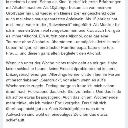
in meinem Leben. Schon als Kind "durfte" ich erste Erfahrungen
mit Alkohol machen. Als 10jähriger bekam ich von meinem
Großvater hin und wieder ein kleines Bier eingeschenkt oder
auch mal einen sauergespritzten Apfelwein. Als 16jähriger hat
mich mein Vater in die „Rotweinwelt" eingeführt. Als Musiker bin
ich in meinen 20ern viel rumgekommen und klar, auch hier gab
es immer Alkohol. Ein Auftritt ohne Alkohol, oder gar eine
Tournee ohne Alkohol zu überstehen - unmöglich. Jetzt ist mein
Leben ruhiger, ich bin 3facher Familienpapa, habe eine tolle
Frau… und diesen ganz alten Begleiter: den Alkohol.
Wenn ich unter der Woche nichts trinke geht es mir gut. Habe
keine schlechte Laune, keine Einschlafprobleme und keinerlei
Entzugserscheinungen. Allerdings kenne ich den hier im Forum
oft beschriebenen „Saufdruck“, vor allem wenn es auf’s
Wochenende zugeht. Freitag morgens freue ich mich schon
drauf, nach Feierabend das erste Bier zu trinken. Und das finde
ich schon etwas beängstigend. Auch das ich am Wochenende
mehr trinke, als ich meiner Frau vorgebe. Das fühlt sich
überhaupt nicht gut an. Auch Schuldgefühle nach dem
Aufwachen sind wohl ein eindeutiges Zeichen das etwas
schiefläuft.