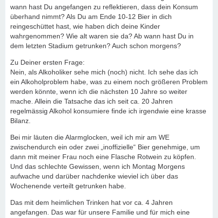
wann hast Du angefangen zu reflektieren, dass dein Konsum
überhand nimmt? Als Du am Ende 10-12 Bier in dich
reingeschüttet hast, wie haben dich deine Kinder
wahrgenommen? Wie alt waren sie da? Ab wann hast Du in
dem letzten Stadium getrunken? Auch schon morgens?
Zu Deiner ersten Frage:
Nein, als Alkoholiker sehe mich (noch) nicht. Ich sehe das ich
ein Alkoholproblem habe, was zu einem noch größeren Problem
werden könnte, wenn ich die nächsten 10 Jahre so weiter
mache. Allein die Tatsache das ich seit ca. 20 Jahren
regelmässig Alkohol konsumiere finde ich irgendwie eine krasse
Bilanz.
Bei mir läuten die Alarmglocken, weil ich mir am WE
zwischendurch ein oder zwei „inoffizielle“ Bier genehmige, um
dann mit meiner Frau noch eine Flasche Rotwein zu köpfen.
Und das schlechte Gewissen, wenn ich Montag Morgens
aufwache und darüber nachdenke wieviel ich über das
Wochenende verteilt getrunken habe.
Das mit dem heimlichen Trinken hat vor ca. 4 Jahren
angefangen. Das war für unsere Familie und für mich eine