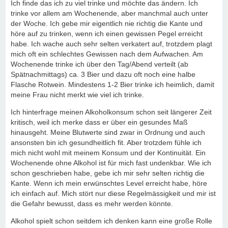
Ich finde das ich zu viel trinke und möchte das ändern. Ich
trinke vor allem am Wochenende, aber manchmal auch unter
der Woche. Ich gebe mir eigentlich nie richtig die Kante und
höre auf zu trinken, wenn ich einen gewissen Pegel erreicht
habe. Ich wache auch sehr selten verkatert auf, trotzdem plagt
mich oft ein schlechtes Gewissen nach dem Aufwachen. Am
Wochenende trinke ich über den Tag/Abend verteilt (ab
Spätnachmittags) ca. 3 Bier und dazu oft noch eine halbe
Flasche Rotwein. Mindestens 1-2 Bier trinke ich heimlich, damit
meine Frau nicht merkt wie viel ich trinke.
Ich hinterfrage meinen Alkoholkonsum schon seit längerer Zeit
kritisch, weil ich merke dass er über ein gesundes Maß
hinausgeht. Meine Blutwerte sind zwar in Ordnung und auch
ansonsten bin ich gesundheitlich fit. Aber trotzdem fühle ich
mich nicht wohl mit meinem Konsum und der Kontinuität. Ein
Wochenende ohne Alkohol ist für mich fast undenkbar. Wie ich
schon geschrieben habe, gebe ich mir sehr selten richtig die
Kante. Wenn ich mein erwünschtes Level erreicht habe, höre
ich einfach auf. Mich stört nur diese Regelmässigkeit und mir ist
die Gefahr bewusst, dass es mehr werden könnte.
Alkohol spielt schon seitdem ich denken kann eine große Rolle