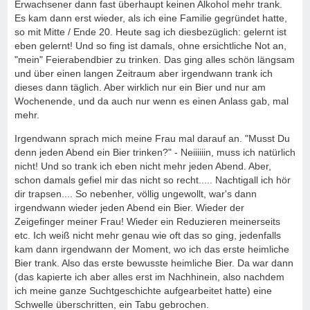
Erwachsener dann fast überhaupt keinen Alkohol mehr trank.
Es kam dann erst wieder, als ich eine Familie gegründet hatte,
so mit Mitte / Ende 20. Heute sag ich diesbezüglich: gelernt ist
eben gelernt! Und so fing ist damals, ohne ersichtliche Not an,
"mein" Feierabendbier zu trinken. Das ging alles schön längsam
und über einen langen Zeitraum aber irgendwann trank ich
dieses dann täglich. Aber wirklich nur ein Bier und nur am
Wochenende, und da auch nur wenn es einen Anlass gab, mal
mehr.
Irgendwann sprach mich meine Frau mal darauf an. "Musst Du
denn jeden Abend ein Bier trinken?" - Neiiiiiin, muss ich natürlich
nicht! Und so trank ich eben nicht mehr jeden Abend. Aber,
schon damals gefiel mir das nicht so recht..... Nachtigall ich hör
dir trapsen.... So nebenher, völlig ungewollt, war's dann
irgendwann wieder jeden Abend ein Bier. Wieder der
Zeigefinger meiner Frau! Wieder ein Reduzieren meinerseits
etc. Ich weiß nicht mehr genau wie oft das so ging, jedenfalls
kam dann irgendwann der Moment, wo ich das erste heimliche
Bier trank. Also das erste bewusste heimliche Bier. Da war dann
(das kapierte ich aber alles erst im Nachhinein, also nachdem
ich meine ganze Suchtgeschichte aufgearbeitet hatte) eine
Schwelle überschritten, ein Tabu gebrochen.