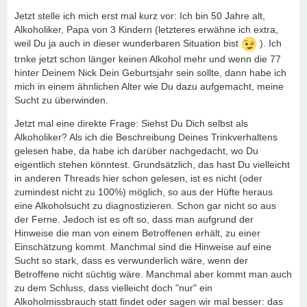
Jetzt stelle ich mich erst mal kurz vor: Ich bin 50 Jahre alt,
Alkoholiker, Papa von 3 Kindern (letzteres erwähne ich extra,
weil Du ja auch in dieser wunderbaren Situation bist
). Ich
trnke jetzt schon länger keinen Alkohol mehr und wenn die 77
hinter Deinem Nick Dein Geburtsjahr sein sollte, dann habe ich
mich in einem ähnlichen Alter wie Du dazu aufgemacht, meine
Sucht zu überwinden.
Jetzt mal eine direkte Frage: Siehst Du Dich selbst als
Alkoholiker? Als ich die Beschreibung Deines Trinkverhaltens
gelesen habe, da habe ich darüber nachgedacht, wo Du
eigentlich stehen könntest. Grundsätzlich, das hast Du vielleicht
in anderen Threads hier schon gelesen, ist es nicht (oder
zumindest nicht zu 100%) möglich, so aus der Hüfte heraus
eine Alkoholsucht zu diagnostizieren. Schon gar nicht so aus
der Ferne. Jedoch ist es oft so, dass man aufgrund der
Hinweise die man von einem Betroffenen erhält, zu einer
Einschätzung kommt. Manchmal sind die Hinweise auf eine
Sucht so stark, dass es verwunderlich wäre, wenn der
Betroffene nicht süchtig wäre. Manchmal aber kommt man auch
zu dem Schluss, dass vielleicht doch "nur" ein
Alkoholmissbrauch statt findet oder sagen wir mal besser: das