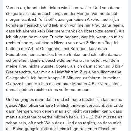
Von da an, konnte ich trinken wie ich es wollte. Und von da an
steigerte sich dann auch langsam die Menge. Von heute auf
morgen trank ich "offiziell" quasi gar keinen Alkohol mehr (ich
konnte ja heimlich). Und ließ mich von meiner Frau dafür feiern,
dass ich abends kein Bier mehr trank (ich überspitze etwas). Als
ich mit dem heimlichen Trinken begann, war ich, wenn ich mich
recht erinnere, auf einem Niveau von etwa 2 Bier am Tag. Ich
hatte in der Arbeit Gelegenheit mit Kollegen, kurz nach
Feierabend, ein schnelles Bier zu trinken und ich hatte damals
schon einen kleinen, bescheidenen Vorrat im Keller, von dem
meine Frau nichts wusste. Später, als ich dann schon so 3 bis 4
Bier brauchte, war mir die Heimfahrt im Zug eine willkommene
Gelegenheit. Ich hatte knapp 15 Minuten zu fahren. In meiner
Glanzzeit konnte ich in diesen paar Minuten 4 Bier vernichten,
damals jedoch reichte eines vollkommen aus.
Und so ging es dann dahin und ich habe tatsächlich fast meine
ganze Alkoholikerkarriere heimlich trinkend verbracht. Am Ende
dann Mengen, von denen man sich nicht vorstellen kann, dass
man sie überhaupt verheimlichen kann. 10 - 12 Bier musste es
schon sein, oft noch Wein dazu. Und das täglich, so dass mich
die Entsorgungslogistik der heimlich getrunkenen Flaschen