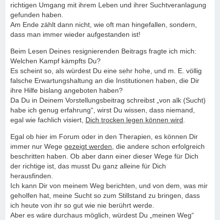
richtigen Umgang mit ihrem Leben und ihrer Suchtveranlagung
gefunden haben.
Am Ende zählt dann nicht, wie oft man hingefallen, sondern,
dass man immer wieder aufgestanden ist!
Beim Lesen Deines resignierenden Beitrags fragte ich mich:
Welchen Kampf kämpfts Du?
Es scheint so, als würdest Du eine sehr hohe, und m. E. völlig
falsche Erwartungshaltung an die Institutionen haben, die Dir
ihre Hilfe bislang angeboten haben?
Da Du in Deinem Vorstellungsbeitrag schreibst „von alk (Sucht)
habe ich genug erfahrung“, wirst Du wissen, dass niemand,
egal wie fachlich visiert,
Dich trocken legen können wird
.
Egal ob hier im Forum oder in den Therapien, es können Dir
immer nur Wege
gezeigt werden
, die andere schon erfolgreich
beschritten haben. Ob aber dann einer dieser Wege für Dich
der richtige ist, das musst Du ganz alleine für Dich
herausfinden.
Ich kann Dir von meinem Weg berichten, und von dem, was mir
geholfen hat, meine Sucht so zum Stillstand zu bringen, dass
ich heute von ihr so gut wie nie berührt werde.
Aber es wäre durchaus möglich, würdest Du „meinen Weg“