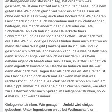
anstrengenden und stressigen Tag, hat ordentlich was
geschafft, da ist eine Brotzeit mit einem guten Kaese und einem
guten Glas Wein doch gleich viel mehr ein echtes Essen als
ohne den Wein. Durchweg auch eher hochwertige Weine deren
Geschmack ich dann auch wahrnehme und zum Wohlbefinden
beitragen, wie manch anderm das Stueck oder die Tafel
Schokolade. An sich hab ich ja ne Dauerkarte fuers
Schwimmbad und das ist noch abends offen... aber nach zwei
drei Glas Wein ? Sonstige Hobbies finden dann auch statt wo es
meist Bier oder Wein gibt (Tanzen) und da ich Cola und Co
geschmaclich nicht viel abgewinnen kann, naja was bestellt man
dann schon ? Lange Zeit hab ich das mit dem Glas Wein
daheim eigentlich Mo-Mi eher sein lassen, in letzter Zeit hatt ich
dann eigentlich konstant ne Flasche im Anbruch und die war
dann eher nach zwei Tagen leer als nach dreien. Am Freitag ist
die Flasche dann doch auch mal leer wenn man mal was
rechtes kocht und dann a la Biolek natürlich schon am Herd am
Glas nippt. Immer mal wieder ein paar Wochen Pause, wie etwa
zur Fastenzeit oder nach Spitzen im Gelegenheitstrinken, so 2-
4 mal im Jahr warens immer.
Gelegenheitstrinken: Wie gesagt im Umfeld wird einiges
gebechert. Unter Ingenieuren wirds bei Weihnachtsfeiern,