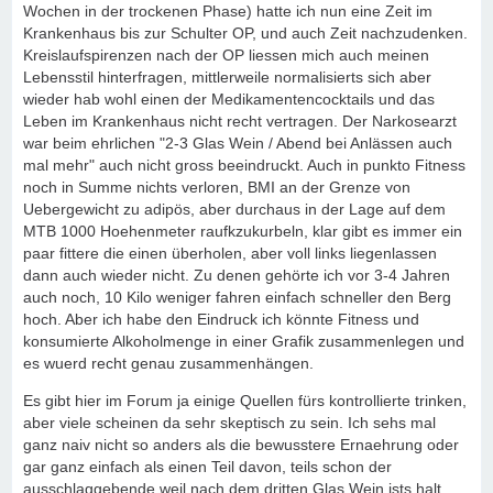
Wochen in der trockenen Phase) hatte ich nun eine Zeit im
Krankenhaus bis zur Schulter OP, und auch Zeit nachzudenken.
Kreislaufspirenzen nach der OP liessen mich auch meinen
Lebensstil hinterfragen, mittlerweile normalisierts sich aber
wieder hab wohl einen der Medikamentencocktails und das
Leben im Krankenhaus nicht recht vertragen. Der Narkosearzt
war beim ehrlichen "2-3 Glas Wein / Abend bei Anlässen auch
mal mehr" auch nicht gross beeindruckt. Auch in punkto Fitness
noch in Summe nichts verloren, BMI an der Grenze von
Uebergewicht zu adipös, aber durchaus in der Lage auf dem
MTB 1000 Hoehenmeter raufkzukurbeln, klar gibt es immer ein
paar fittere die einen überholen, aber voll links liegenlassen
dann auch wieder nicht. Zu denen gehörte ich vor 3-4 Jahren
auch noch, 10 Kilo weniger fahren einfach schneller den Berg
hoch. Aber ich habe den Eindruck ich könnte Fitness und
konsumierte Alkoholmenge in einer Grafik zusammenlegen und
es wuerd recht genau zusammenhängen.
Es gibt hier im Forum ja einige Quellen fürs kontrollierte trinken,
aber viele scheinen da sehr skeptisch zu sein. Ich sehs mal
ganz naiv nicht so anders als die bewusstere Ernaehrung oder
gar ganz einfach als einen Teil davon, teils schon der
ausschlaggebende weil nach dem dritten Glas Wein ists halt