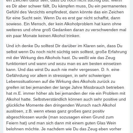
ein Zeichen dafür sein, dass Du noch nicht süchtig bist. Wenn
es Dir aber schwer fällt, Du kämpfen muss, Du ein permanentes
Gefühl des Verzichts empfindest, dann könnte das ein Zeichen
für eine Sucht sein. Wenn Du es erst gar nicht schaffst, dann
sowieso. Ein Mensch, der kein Alkoholproblem hat kann ohne
weiteres und ohne groß Gedanken daran zu verschwenden mal
ein paar Monate keinen Alkohol trinken.
Und ich denke Du solltest Dir darüber im Klaren sein, dass Du
selbst wenn Du noch nicht süchtig sein solltest, große Erfahrung
mit der Wirkung des Alkohols hast. Du weißt wie das Zeug
funktioniert und wann und wozu man es am besten einsetzen
kann. Und das wirst Du auch nie mehr vergessen. D. h. eine
Gefährdung vor allem in stressigen, in sehr schwierigen
Lebenssituationen auf die Wirkung des Alkohols zurück zu
greifen ist bei jemanden der lange Jahre Missbrauch betrieben
hat m.E. immer höher als bei jemanden der nie ein Problem mit
Alkohol hatte. Selbstverständlich können auch sehr positive und
glückliche Momente den dringenden Wunsch nach Alkohol
auslösen, z.B. wenn etwas ganz großes ganz positiv
abgeschlossen wurde (man sozusagen einen Grund zum
Feiern hat) und man sich dann mit einem guten Glas Wein
belohnen möchte. Je nachdem wie Du das Zeug eben vorher