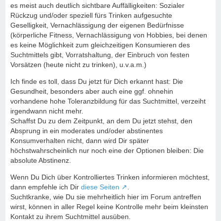
es meist auch deutlich sichtbare Auffälligkeiten: Sozialer
Rückzug und/oder speziell fürs Trinken aufgesuchte
Geselligkeit, Vernachlässigung der eigenen Bedürfnisse
(körperliche Fitness, Vernachlässigung von Hobbies, bei denen
es keine Möglichkeit zum gleichzeitigen Konsumieren des
Suchtmittels gibt, Vorratshaltung, der Einbruch von festen
Vorsätzen (heute nicht zu trinken), u.v.a.m.)
Ich finde es toll, dass Du jetzt für Dich erkannt hast: Die
Gesundheit, besonders aber auch eine ggf. ohnehin
vorhandene hohe Toleranzbildung für das Suchtmittel, verzeiht
irgendwann nicht mehr.
Schaffst Du zu dem Zeitpunkt, an dem Du jetzt stehst, den
Absprung in ein moderates und/oder abstinentes
Konsumverhalten nicht, dann wird Dir später
höchstwahrscheinlich nur noch eine der Optionen bleiben: Die
absolute Abstinenz.
Wenn Du Dich über Kontrolliertes Trinken informieren möchtest,
dann empfehle ich Dir
diese Seiten
.
Suchtkranke, wie Du sie mehrheitlich hier im Forum antreffen
wirst, können in aller Regel keine Kontrolle mehr beim kleinsten
Kontakt zu ihrem Suchtmittel ausüben.