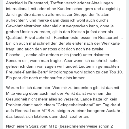
Abschied in Ruhestand, Treffen verschiedener Abteilungen
international, mit oder ohne Kunden schon gern und ausgiebig.
Ja ich gehöre dann da allermeist zur Gruppe der "letzten
aufrechten", und merke dann dass ich wohl auch durchs
Gewohnheitstrnken eher viel gut wegstecken kann, ohne je
groben Unsinn zu reden, gilt in den Kreisen ja fast eher als
Qualitaet. Privat aehnlich, Familienfeste, essen im Restaurant ...
bin ich auch mal schnell der, der als erster nach der Weinkarte
fragt, und auch den anstoss gibt doch noch ne zweite
Flasche..., denke alle ordnen mich (noch) unter riskanter
Konsum ein, wenn man fragte . Aber wenn ich es ehrlich sehe
gehoer ich dann von sagen wir hundert Leuten im gemischten
Freunde-Familie-Beruf Kntrollgruppe wohl schon zu den Top 10.
Ein paar die noch mehr saufen gibts immer ...
Warum bin ich dann hier. Was mir zu bedenken gibt ist das mit
Mitte vierzig eben auch mal der Punkt da ist wo einem die
Gesundheit nicht mehr alles so verzeiht. Lange hatte ich kein
Problem damit nach einem "Gelegenheitsabend" am Tag drauf
aufs Rennrad oder MTB zu steigen zu einer laengeren Ausfahrt,
das laesst sich letztens dann doch zeaher an.
Nach einem Sturz vom MTB (bezeichnenderweise schon 2