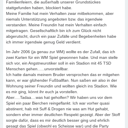
Familienfeiern, die außerhalb unserer Grundstückes
stattgefunden haben, blockiert habe.
Meine Familie hat mein Verhalten zwar mitbekommen, aber
niemals Unterstützung angeboten bzw. das irgendwie
verstanden. Meine Freundin hat mein Verhalten einfach
mitgetragen. Gesellschaftlich bin ich zum Glück nicht
abgerutscht, durch ein paar Zufälle und Begebenheiten habe
ich immer irgendwie genug Geld verdient.
Im Jahr 2006 (ja genau zur WM) wollte es der Zufall, das ich
zwei Karten für ein WM Spiel gewonnen habe. Und man stelle
sich vor, ein Angstneurotiker soll in ein Stadion mit 45 TSD
Menschen gehen......unvorstellbar.
Ich hatte damals meinem Bruder versprochen das er mitgehen
kann, er war glühender Fußballfan. Nun saßen wir also in der
Wohnung seiner Freundin und wollten gleich ins Stadion. Wie
es mir ging, könnt ihr euch ja vorstellen.
Aber.....Tadaa....was hat geholfen? Wir haben uns vor dem
Spiel ein paar Bierchen reingeflankt. Ich war vorher quasi
abstinent, hab mit Suff & Drogen nie was am Hut gehabt,
sondern eher immer deutlichen Respekt gezeigt. Aber der Stoff
sorgte dafür, dass es mir deutlich besser ging und ehrlich
gesagt das Spiel (obwohl es Scheisse war) und die Party