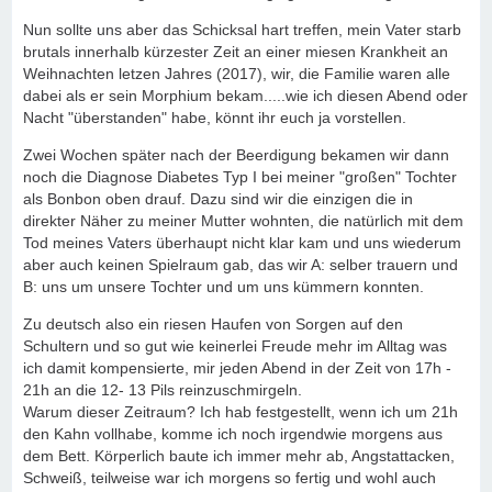
Nun sollte uns aber das Schicksal hart treffen, mein Vater starb
brutals innerhalb kürzester Zeit an einer miesen Krankheit an
Weihnachten letzen Jahres (2017), wir, die Familie waren alle
dabei als er sein Morphium bekam.....wie ich diesen Abend oder
Nacht "überstanden" habe, könnt ihr euch ja vorstellen.
Zwei Wochen später nach der Beerdigung bekamen wir dann
noch die Diagnose Diabetes Typ I bei meiner "großen" Tochter
als Bonbon oben drauf. Dazu sind wir die einzigen die in
direkter Näher zu meiner Mutter wohnten, die natürlich mit dem
Tod meines Vaters überhaupt nicht klar kam und uns wiederum
aber auch keinen Spielraum gab, das wir A: selber trauern und
B: uns um unsere Tochter und um uns kümmern konnten.
Zu deutsch also ein riesen Haufen von Sorgen auf den
Schultern und so gut wie keinerlei Freude mehr im Alltag was
ich damit kompensierte, mir jeden Abend in der Zeit von 17h -
21h an die 12- 13 Pils reinzuschmirgeln.
Warum dieser Zeitraum? Ich hab festgestellt, wenn ich um 21h
den Kahn vollhabe, komme ich noch irgendwie morgens aus
dem Bett. Körperlich baute ich immer mehr ab, Angstattacken,
Schweiß, teilweise war ich morgens so fertig und wohl auch