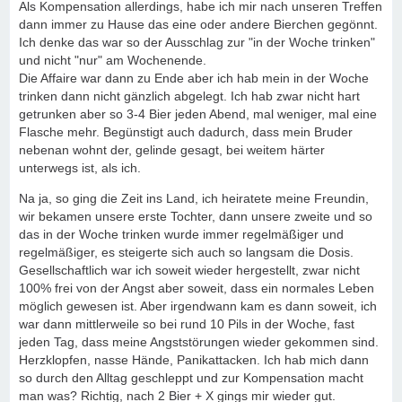
Als Kompensation allerdings, habe ich mir nach unseren Treffen
dann immer zu Hause das eine oder andere Bierchen gegönnt.
Ich denke das war so der Ausschlag zur "in der Woche trinken"
und nicht "nur" am Wochenende.
Die Affaire war dann zu Ende aber ich hab mein in der Woche
trinken dann nicht gänzlich abgelegt. Ich hab zwar nicht hart
getrunken aber so 3-4 Bier jeden Abend, mal weniger, mal eine
Flasche mehr. Begünstigt auch dadurch, dass mein Bruder
nebenan wohnt der, gelinde gesagt, bei weitem härter
unterwegs ist, als ich.
Na ja, so ging die Zeit ins Land, ich heiratete meine Freundin,
wir bekamen unsere erste Tochter, dann unsere zweite und so
das in der Woche trinken wurde immer regelmäßiger und
regelmäßiger, es steigerte sich auch so langsam die Dosis.
Gesellschaftlich war ich soweit wieder hergestellt, zwar nicht
100% frei von der Angst aber soweit, dass ein normales Leben
möglich gewesen ist. Aber irgendwann kam es dann soweit, ich
war dann mittlerweile so bei rund 10 Pils in der Woche, fast
jeden Tag, dass meine Angststörungen wieder gekommen sind.
Herzklopfen, nasse Hände, Panikattacken. Ich hab mich dann
so durch den Alltag geschleppt und zur Kompensation macht
man was? Richtig, nach 2 Bier + X gings mir wieder gut.