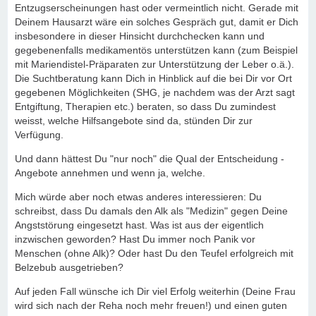
Entzugserscheinungen hast oder vermeintlich nicht. Gerade mit
Deinem Hausarzt wäre ein solches Gespräch gut, damit er Dich
insbesondere in dieser Hinsicht durchchecken kann und
gegebenenfalls medikamentös unterstützen kann (zum Beispiel
mit Mariendistel-Präparaten zur Unterstützung der Leber o.ä.).
Die Suchtberatung kann Dich in Hinblick auf die bei Dir vor Ort
gegebenen Möglichkeiten (SHG, je nachdem was der Arzt sagt
Entgiftung, Therapien etc.) beraten, so dass Du zumindest
weisst, welche Hilfsangebote sind da, stünden Dir zur
Verfügung.
Und dann hättest Du "nur noch" die Qual der Entscheidung -
Angebote annehmen und wenn ja, welche.
Mich würde aber noch etwas anderes interessieren: Du
schreibst, dass Du damals den Alk als "Medizin" gegen Deine
Angststörung eingesetzt hast. Was ist aus der eigentlich
inzwischen geworden? Hast Du immer noch Panik vor
Menschen (ohne Alk)? Oder hast Du den Teufel erfolgreich mit
Belzebub ausgetrieben?
Auf jeden Fall wünsche ich Dir viel Erfolg weiterhin (Deine Frau
wird sich nach der Reha noch mehr freuen!) und einen guten