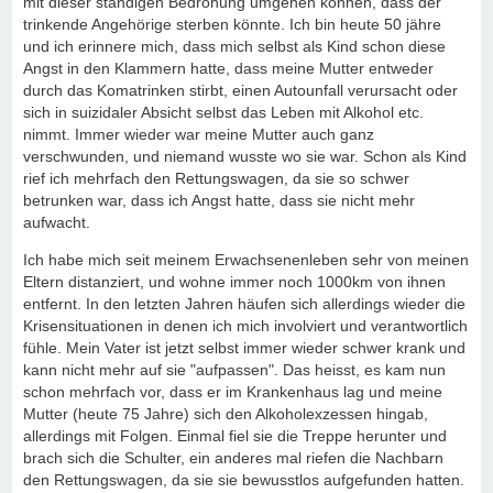
mit dieser ständigen Bedrohung umgehen können, dass der
trinkende Angehörige sterben könnte. Ich bin heute 50 jähre
und ich erinnere mich, dass mich selbst als Kind schon diese
Angst in den Klammern hatte, dass meine Mutter entweder
durch das Komatrinken stirbt, einen Autounfall verursacht oder
sich in suizidaler Absicht selbst das Leben mit Alkohol etc.
nimmt. Immer wieder war meine Mutter auch ganz
verschwunden, und niemand wusste wo sie war. Schon als Kind
rief ich mehrfach den Rettungswagen, da sie so schwer
betrunken war, dass ich Angst hatte, dass sie nicht mehr
aufwacht.
Ich habe mich seit meinem Erwachsenenleben sehr von meinen
Eltern distanziert, und wohne immer noch 1000km von ihnen
entfernt. In den letzten Jahren häufen sich allerdings wieder die
Krisensituationen in denen ich mich involviert und verantwortlich
fühle. Mein Vater ist jetzt selbst immer wieder schwer krank und
kann nicht mehr auf sie "aufpassen". Das heisst, es kam nun
schon mehrfach vor, dass er im Krankenhaus lag und meine
Mutter (heute 75 Jahre) sich den Alkoholexzessen hingab,
allerdings mit Folgen. Einmal fiel sie die Treppe herunter und
brach sich die Schulter, ein anderes mal riefen die Nachbarn
den Rettungswagen, da sie sie bewusstlos aufgefunden hatten.