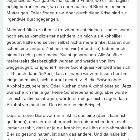
Jugendlicher war gab es mal so eine Phase, wo er fast täglich
richtig betrunken war, wo es dann auch viel Streit mit meiner
Mutter gab, Teller flogen usw. Aber durch diese Krise sind sie
irgendwie durchgegangen.
Mein Verhältnis zu ihm ist trotzdem nicht einfach. Und es wurde
noch etwas komplizierter nachdem ich mich als Alkoholiker
geoutet hatte und seither selbst nichts mehr trinke. Das ist nun
schon eine längere Zeit her und wir (er und ich) haben noch
niemals richtig über meine Sucht gesprochen. Alle Ansätze
meinerseits diesbezüglich wurden und werden von ihm
weggebügelt. Er ignoriert meine Sucht quasi komplett was sich
z. B. auch darin äußert, dass er, wenn wir zum Essen bei ihm
eingeladen sind, nicht darauf achtet, z. B. die Soßen ohne
Alkohol zuzubereiten. Oder Kuchen ohne Alkohol oder so. Jetzt
wünsche ich mir ja gar keine Sonderbehandlung, aber würde
ich nicht aktiv nachfragen, würde er mir gar nicht sagen das er
Alkohol verkocht hat. Das ist nur so ein Beispiel.
Dass er seine Biere vor mir trinkt ist das eine (damit kann ich
gut leben), dass er mir aber auch bei entsprechenden Level
immer erzählt, dass er ja nie krank ist, weil ihn die Nährstoffe im
Bier so gesund halten, ist dann das andere. Und da habe ich