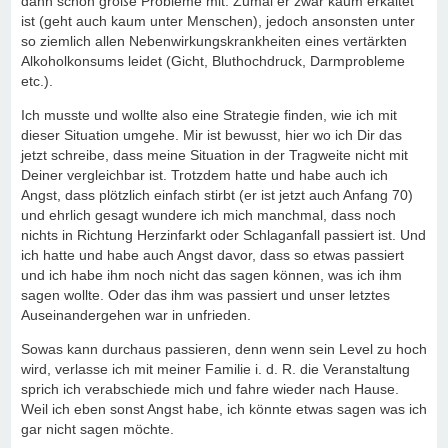
dann schon große Probleme mit. Zumal er zwar kaum erkältet
ist (geht auch kaum unter Menschen), jedoch ansonsten unter
so ziemlich allen Nebenwirkungskrankheiten eines vertärkten
Alkoholkonsums leidet (Gicht, Bluthochdruck, Darmprobleme
etc.).
Ich musste und wollte also eine Strategie finden, wie ich mit
dieser Situation umgehe. Mir ist bewusst, hier wo ich Dir das
jetzt schreibe, dass meine Situation in der Tragweite nicht mit
Deiner vergleichbar ist. Trotzdem hatte und habe auch ich
Angst, dass plötzlich einfach stirbt (er ist jetzt auch Anfang 70)
und ehrlich gesagt wundere ich mich manchmal, dass noch
nichts in Richtung Herzinfarkt oder Schlaganfall passiert ist. Und
ich hatte und habe auch Angst davor, dass so etwas passiert
und ich habe ihm noch nicht das sagen können, was ich ihm
sagen wollte. Oder das ihm was passiert und unser letztes
Auseinandergehen war in unfrieden.
Sowas kann durchaus passieren, denn wenn sein Level zu hoch
wird, verlasse ich mit meiner Familie i. d. R. die Veranstaltung
sprich ich verabschiede mich und fahre wieder nach Hause.
Weil ich eben sonst Angst habe, ich könnte etwas sagen was ich
gar nicht sagen möchte.