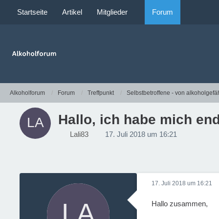
Startseite
Artikel
Mitglieder
Forum
Alkoholforum
Forum
Treffpunkt
Selbstbetroffene - von alkoholgefä
Hallo, ich habe mich end
Lali83
17. Juli 2018 um 16:21
17. Juli 2018 um 16:21
Hallo zusammen,