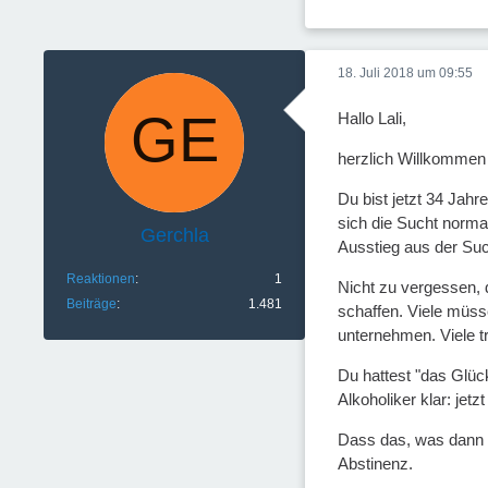
18. Juli 2018 um 09:55
Hallo Lali,
herzlich Willkommen b
Du bist jetzt 34 Jah
sich die Sucht norma
Gerchla
Ausstieg aus der Such
Reaktionen
1
Nicht zu vergessen, 
Beiträge
1.481
schaffen. Viele müss
unternehmen. Viele tr
Du hattest "das Glüc
Alkoholiker klar: jetzt
Dass das, was dann fol
Abstinenz.