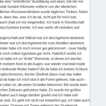
habe eine "ordentliche" Ausbildung und einen Job der mir
le hundert Kilometer entfernt von der elterlichen
dlichen Wochenendtrinken wurde tägliches Trinken. Meist
dass das, was ich da tat, nicht gut für mich war.
ch (hab ich mir eingeredet). Ich trank in Gesellschaft
 durchziehen konnte. Ich war seehr oft verkatert und
gerschaft und Stillzeit war ich durchgehend abstinent.
Wieder war ich durchgehend bis zum Abstillen abstinent,
Kinder habe ich mich immer gut gekümmert - zwar häufig
 mich selbst irgendwie gar nicht. Natürlich wußte ich
ch hatte ich so "lichte" Momente, in denen ich dachte:
ch meinem Kind in die Augen, war wieder mal total müde
ne trinkende Mutter haben? Ab da habe ich keinen Schluck
Kopfschmerzen, leichte Übelkeit (dass man das kalter
Ab da habe ich mich durch die Foren gelesen, hab auch -
die Leber ist, die einen Schaden bekommt. Mir wurde beim
lchen Zeitraum getrunken habe. Es wurde ein großes
r haben auch lange darüber gredet und ich habe seit
r sein. Es geht mir nicht nur körperlich gut, ich habe auch
 waren. Dramen mit Typen während der Studienzeit,