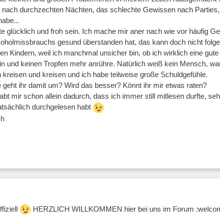
ach durchzechten Nächten, das schlechte Gewissen nach Parties, we
abe...
te glücklich und froh sein. Ich mache mir aner nach wie vor häufig G
oholmissbrauchs gesund überstanden hat, das kann doch nicht folgenlo
en Kindern, weil ich manchmal unsicher bin, ob ich wirklich eine gute
 und keinen Tropfen mehr anrühre. Natürlich weiß kein Mensch, wann u
kreisen und kreisen und ich habe teilweise große Schuldgefühle.
e geht ihr damit um? Wird das besser? Könnt ihr mir etwas raten?
abt mir schon allein dadurch, dass ich immer still mitlesen durfte, se
atsächlich durchgelesen habt
ch
ffiziell
HERZLICH WILLKOMMEN hier bei uns im Forum :welco