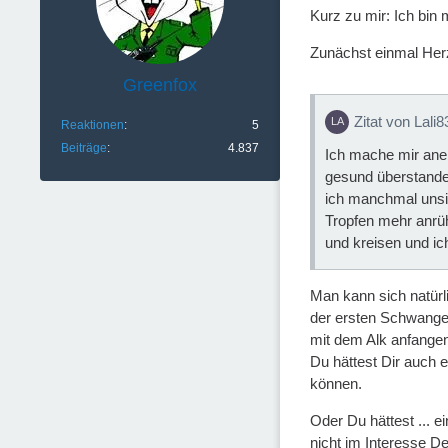
Kurz zu mir: Ich bin m
Zunächst einmal Her
Greenfox
Zitat von Lali8
Reaktionen
5
Beiträge
4.837
Ich mache mir aner
gesund überstanden 
ich manchmal unsic
Tropfen mehr anrüh
und kreisen und ic
Man kann sich natürli
der ersten Schwanger
mit dem Alk anfange
Du hättest Dir auch 
können.
Oder Du hättest ... 
nicht im Interesse D