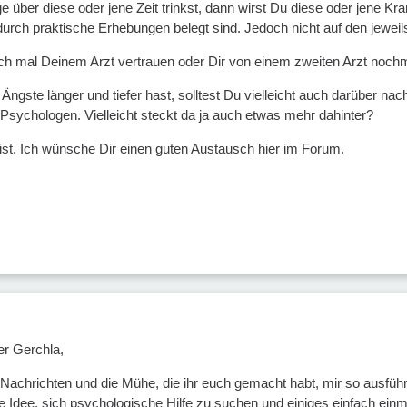
e über diese oder jene Zeit trinkst, dann wirst Du diese oder jene K
 durch praktische Erhebungen belegt sind. Jedoch nicht auf den jewei
fach mal Deinem Arzt vertrauen oder Dir von einem zweiten Arzt noch
ngste länger und tiefer hast, solltest Du vielleicht auch darüber na
 Psychologen. Vielleicht steckt da ja auch etwas mehr dahinter?
st. Ich wünsche Dir einen guten Austausch hier im Forum.
er Gerchla,
Nachrichten und die Mühe, die ihr euch gemacht habt, mir so ausführ
te Idee, sich psychologische Hilfe zu suchen und einiges einfach ein