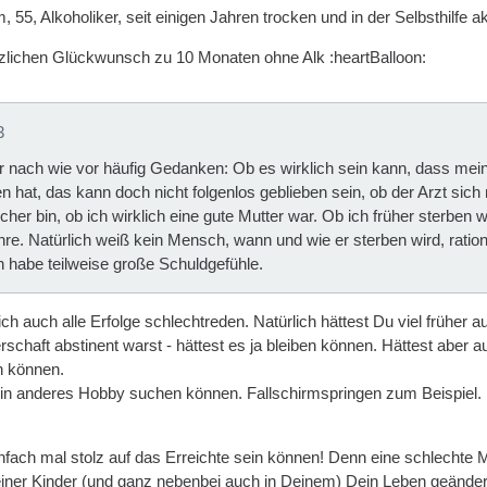
, 55, Alkoholiker, seit einigen Jahren trocken und in der Selbsthilfe ak
zlichen Glückwunsch zu 10 Monaten ohne Alk :heartBalloon:
3
 nach wie vor häufig Gedanken: Ob es wirklich sein kann, dass mei
hat, das kann doch nicht folgenlos geblieben sein, ob der Arzt sich n
her bin, ob ich wirklich eine gute Mutter war. Ob ich früher sterben
re. Natürlich weiß kein Mensch, wann und wie er sterben wird, rationa
h habe teilweise große Schuldgefühle.
ch auch alle Erfolge schlechtreden. Natürlich hättest Du viel früher
schaft abstinent warst - hättest es ja bleiben können. Hättest aber
n können.
ein anderes Hobby suchen können. Fallschirmspringen zum Beispiel
einfach mal stolz auf das Erreichte sein können! Denn eine schlechte
einer Kinder (und ganz nebenbei auch in Deinem) Dein Leben geänder