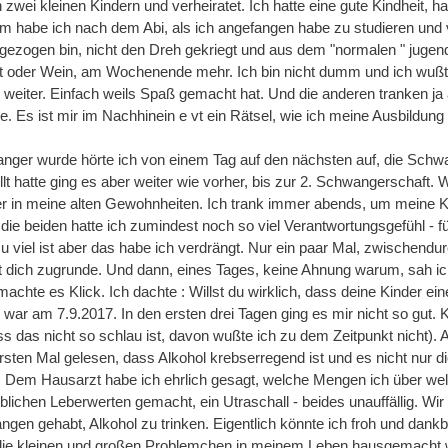
n zwei kleinen Kindern und verheiratet. Ich hatte eine gute Kindheit, 
 habe ich nach dem Abi, als ich angefangen habe zu studieren und vie
 gezogen bin, nicht den Dreh gekriegt und aus dem "normalen " jugen
t oder Wein, am Wochenende mehr. Ich bin nicht dumm und ich wußte, 
weiter. Einfach weils Spaß gemacht hat. Und die anderen tranken ja au
e. Es ist mir im Nachhinein e vt ein Rätsel, wie ich meine Ausbildung
anger wurde hörte ich von einem Tag auf den nächsten auf, die Schwan
t hatte ging es aber weiter wie vorher, bis zur 2. Schwangerschaft. 
der in meine alten Gewohnheiten. Ich trank immer abends, um meine 
ie beiden hatte ich zumindest noch so viel Verantwortungsgefühl - für
u viel ist aber das habe ich verdrängt. Nur ein paar Mal, zwischendur
st dich zugrunde. Und dann, eines Tages, keine Ahnung warum, sah i
chte es Klick. Ich dachte : Willst du wirklich, dass deine Kinder ei
war am 7.9.2017. In den ersten drei Tagen ging es mir nicht so gut. 
s das nicht so schlau ist, davon wußte ich zu dem Zeitpunkt nicht). 
ersten Mal gelesen, dass Alkohol krebserregend ist und es nicht nur 
. Dem Hausarzt habe ich ehrlich gesagt, welche Mengen ich über we
heblichen Leberwerten gemacht, ein Utraschall - beides unauffällig. Wi
gen gehabt, Alkohol zu trinken. Eigentlich könnte ich froh und dankba
ll die kleinen und großen Problemchen in meinem Leben hausgemacht