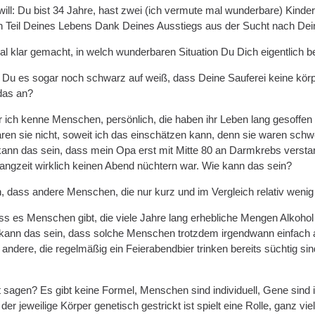
will: Du bist 34 Jahre, hast zwei (ich vermute mal wunderbare) Kinde
n Teil Deines Lebens Dank Deines Ausstiegs aus der Sucht nach De
l klar gemacht, in welch wunderbaren Situation Du Dich eigentlich b
 es sogar noch schwarz auf weiß, dass Deine Sauferei keine körper
 das an?
ber ich kenne Menschen, persönlich, die haben ihr Leben lang gesoff
aren sie nicht, soweit ich das einschätzen kann, denn sie waren schwer
ann das sein, dass mein Opa erst mit Mitte 80 an Darmkrebs versta
angzeit wirklich keinen Abend nüchtern war. Wie kann das sein?
, dass andere Menschen, die nur kurz und im Vergleich relativ wenig
ss es Menschen gibt, die viele Jahre lang erhebliche Mengen Alkohol 
kann das sein, dass solche Menschen trotzdem irgendwann einfach a
ndere, die regelmäßig ein Feierabendbier trinken bereits süchtig 
t sagen? Es gibt keine Formel, Menschen sind individuell, Gene sind 
 der jeweilige Körper genetisch gestrickt ist spielt eine Rolle, ganz vi