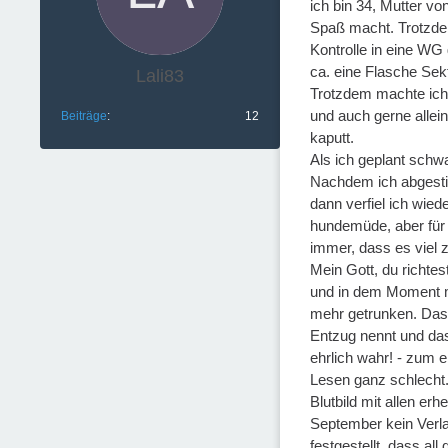
ich bin 34, Mutter vo
Spaß macht. Trotzdem
Kontrolle in eine WG
ca. eine Flasche Sek
Lali83
Trotzdem machte ich 
und auch gerne allein
Beiträge
12
kaputt.
Als ich geplant schw
Nachdem ich abgestill
dann verfiel ich wie
hundemüde, aber für d
immer, dass es viel z
Mein Gott, du richte
und in dem Moment ma
mehr getrunken. Das 
Entzug nennt und das
ehrlich wahr! - zum 
Lesen ganz schlecht
Blutbild mit allen er
September kein Verlan
festgestellt, dass a