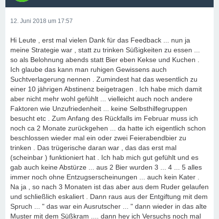
12. Juni 2018 um 17:57
Hi Leute , erst mal vielen Dank für das Feedback ... nun ja
meine Strategie war , statt zu trinken Süßigkeiten zu essen ...
so als Belohnung abends statt Bier eben Kekse und Kuchen .
Ich glaube das kann man ruhigen Gewissens auch
Suchtverlagerung nennen . Zumindest hat das wesentlich zu
einer 10 jährigen Abstinenz beigetragen . Ich habe mich damit
aber nicht mehr wohl gefühlt ... vielleicht auch noch andere
Faktoren wie Unzufriedenheit ... keine Selbsthilfegruppen
besucht etc . Zum Anfang des Rückfalls im Februar muss ich
noch ca 2 Monate zurückgehen ... da hatte ich eigentlich schon
beschlossen wieder mal ein oder zwei Feierabendbier zu
trinken . Das trügerische daran war , das das erst mal
(scheinbar ) funktioniert hat . Ich hab mich gut gefühlt und es
gab auch keine Abstürze ... aus 2 Bier wurden 3 ... 4 ... 5 alles
immer noch ohne Entzugserscheinungen ... auch kein Kater .
Na ja , so nach 3 Monaten ist das aber aus dem Ruder gelaufen
und schließlich eskaliert . Dann raus aus der Entgiftung mit dem
Spruch ... " das war ein Ausrutscher ... " dann wieder in das alte
Muster mit dem Süßkram .... dann hey ich Versuchs noch mal