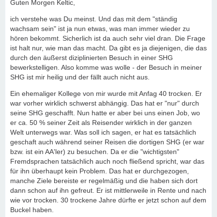
Guten Morgen Keltic,
ich verstehe was Du meinst. Und das mit dem "ständig
wachsam sein" ist ja nun etwas, was man immer wieder zu
hören bekommt. Sicherlich ist da auch sehr viel dran. Die Frage
ist halt nur, wie man das macht. Da gibt es ja diejenigen, die das
durch den äußerst diziplinierten Besuch in einer SHG
bewerkstelligen. Also komme was wolle - der Besuch in meiner
SHG ist mir heilig und der fällt auch nicht aus.
Ein ehemaliger Kollege von mir wurde mit Anfag 40 trocken. Er
war vorher wirklich schwerst abhängig. Das hat er "nur" durch
seine SHG geschafft. Nun hatte er aber bei uns einen Job, wo
er ca. 50 % seiner Zeit als Reisender wirklich in der ganzen
Welt unterwegs war. Was soll ich sagen, er hat es tatsächlich
geschaft auch während seiner Reisen die dortigen SHG (er war
bzw. ist ein AA'ler) zu besuchen. Da er die "wichtigsten"
Fremdsprachen tatsächlich auch noch fließend spricht, war das
für ihn überhaupt kein Problem. Das hat er durchgezogen,
manche Ziele bereiste er regelmäßig und die haben sich dort
dann schon auf ihn gefreut. Er ist mittlerweile in Rente und nach
wie vor trocken. 30 trockene Jahre dürfte er jetzt schon auf dem
Buckel haben.