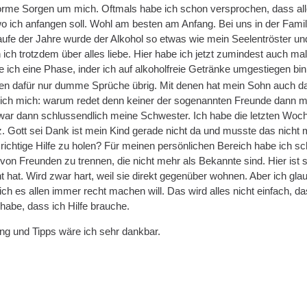
rme Sorgen um mich. Oftmals habe ich schon versprochen, dass alles 
 wo ich anfangen soll. Wohl am besten am Anfang. Bei uns in der Fami
aufe der Jahre wurde der Alkohol so etwas wie mein Seelentröster 
 ich trotzdem über alles liebe. Hier habe ich jetzt zumindest auch m
e ich eine Phase, inder ich auf alkoholfreie Getränke umgestiegen bin
en dafür nur dumme Sprüche übrig. Mit denen hat mein Sohn auch d
 ich mich: warum redet denn keiner der sogenannten Freunde dann ma
war dann schlussendlich meine Schwester. Ich habe die letzten Woc
z. Gott sei Dank ist mein Kind gerade nicht da und musste das nicht 
ichtige Hilfe zu holen? Für meinen persönlichen Bereich habe ich sc
 von Freunden zu trennen, die nicht mehr als Bekannte sind. Hier ist 
hat. Wird zwar hart, weil sie direkt gegenüber wohnen. Aber ich glau
ch es allen immer recht machen will. Das wird alles nicht einfach, das 
habe, dass ich Hilfe brauche.
ng und Tipps wäre ich sehr dankbar.