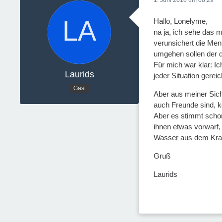
1. Juni 2018 um 08:29
Hallo, Lonelyme,
na ja, ich sehe das mi
verunsichert die Men
umgehen sollen der d
Für mich war klar: I
Laurids
jeder Situation gereic
Gast
Aber aus meiner Sicht
auch Freunde sind, k
Aber es stimmt schon
ihnen etwas vorwarf,
Wasser aus dem Kran 
Gruß
Laurids