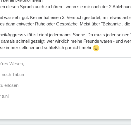
ich keinen Alkohol mehr!
en diesen Spruch auch zu hören - wenn sie mir nach der 2.Ablehnun
t war sehr gut. Keiner hat einen 3. Versuch gestartet, mir etwas an
 es dann entweder Ruhe oder Gespräche. Meist über "Bekannte", die 
heit/Aggressivität ist nicht jedermanns Sache. Da muss jeder seinen
h damals schnell gezeigt, wer wirklich meine Freunde waren - und w
e immer seltener und schließlich garnicht mehr
öh’res Wesen,
r noch Tribun
u erlösen
 tun!