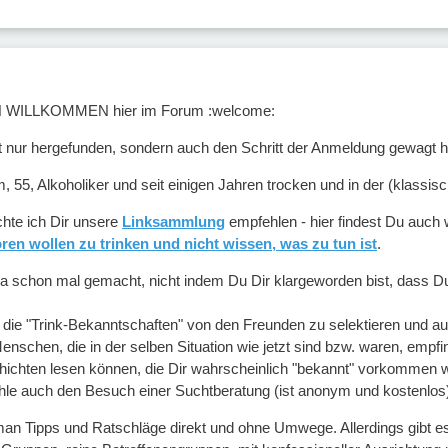
H WILLKOMMEN hier im Forum :welcome:
 nur hergefunden, sondern auch den Schritt der Anmeldung gewagt h
m, 55, Alkoholiker und seit einigen Jahren trocken und in der (klassisch
hte ich Dir unsere
Linksammlung
empfehlen - hier findest Du auch w
ren wollen zu trinken und nicht wissen, was zu tun ist
.
a schon mal gemacht, nicht indem Du Dir klargeworden bist, dass Du
, die "Trink-Bekanntschaften" von den Freunden zu selektieren und 
schen, die in der selben Situation wie jetzt sind bzw. waren, empfinde
ichten lesen können, die Dir wahrscheinlich "bekannt" vorkommen 
hle auch den Besuch einer Suchtberatung (ist anonym und kostenlos
an Tipps und Ratschläge direkt und ohne Umwege. Allerdings gibt e