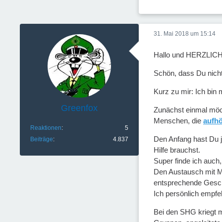
31. Mai 2018 um 15:14
Hallo und HERZLIC
Schön, dass Du nicht
Kurz zu mir: Ich bin 
Greenfox
Zunächst einmal möc
Menschen, die
aufhö
Reaktionen
5
Den Anfang hast Du j
Beiträge
4.837
Hilfe brauchst.
Super finde ich auch
Den Austausch mit Men
entsprechende Gesch
Ich persönlich empfe
Bei den SHG kriegt m