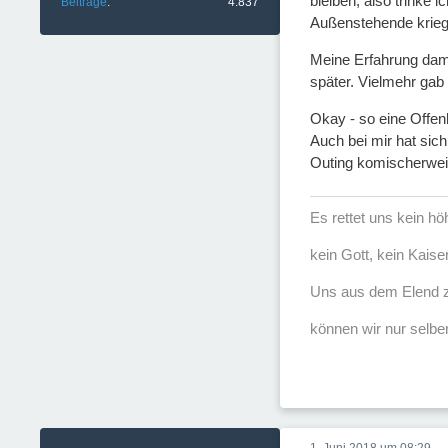
bleiben, also trinke 
Beiträge
4.837
Außenstehende krieg
Meine Erfahrung dami
später. Vielmehr gab
Okay - so eine Offen
Auch bei mir hat sic
Outing komischerweis
Es rettet uns kein h
kein Gott, kein Kaise
Uns aus dem Elend z
können wir nur selber