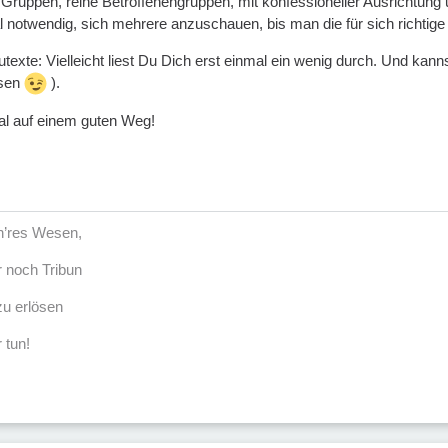
Gruppen, reine Betroffenengruppen, mit konfessioneller Ausrichtung u
 notwendig, sich mehrere anzuschauen, bis man die für sich richtig
utexte: Vielleicht liest Du Dich erst einmal ein wenig durch. Und kann
esen
).
al auf einem guten Weg!
öh’res Wesen,
r noch Tribun
u erlösen
 tun!