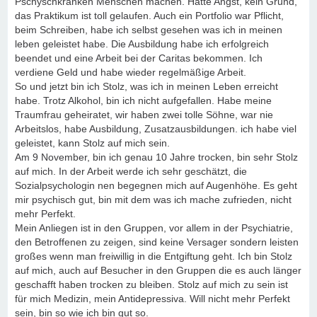
Pschyschkranken Menschen machen. Hatte Angst, kein Grund,
das Praktikum ist toll gelaufen. Auch ein Portfolio war Pflicht,
beim Schreiben, habe ich selbst gesehen was ich in meinen
leben geleistet habe. Die Ausbildung habe ich erfolgreich
beendet und eine Arbeit bei der Caritas bekommen. Ich
verdiene Geld und habe wieder regelmäßige Arbeit.
So und jetzt bin ich Stolz, was ich in meinen Leben erreicht
habe. Trotz Alkohol, bin ich nicht aufgefallen. Habe meine
Traumfrau geheiratet, wir haben zwei tolle Söhne, war nie
Arbeitslos, habe Ausbildung, Zusatzausbildungen. ich habe viel
geleistet, kann Stolz auf mich sein.
Am 9 November, bin ich genau 10 Jahre trocken, bin sehr Stolz
auf mich. In der Arbeit werde ich sehr geschätzt, die
Sozialpsychologin nen begegnen mich auf Augenhöhe. Es geht
mir psychisch gut, bin mit dem was ich mache zufrieden, nicht
mehr Perfekt.
Mein Anliegen ist in den Gruppen, vor allem in der Psychiatrie,
den Betroffenen zu zeigen, sind keine Versager sondern leisten
großes wenn man freiwillig in die Entgiftung geht. Ich bin Stolz
auf mich, auch auf Besucher in den Gruppen die es auch länger
geschafft haben trocken zu bleiben. Stolz auf mich zu sein ist
für mich Medizin, mein Antidepressiva. Will nicht mehr Perfekt
sein, bin so wie ich bin gut so.