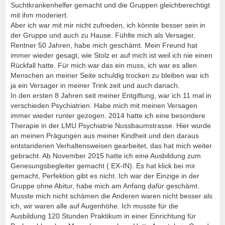
Suchtkrankenhelfer gemacht und die Gruppen gleichberechtigt
mit ihm moderiert.
Aber ich war mit mir nicht zufrieden, ich könnte besser sein in
der Gruppe und auch zu Hause. Fühlte mich als Versager,
Rentner 50 Jahren, habe mich geschämt. Mein Freund hat
immer wieder gesagt, wie Stolz er auf mich ist weil ich nie einen
Rückfall hatte. Für mich war das ein muss, ich war es allen
Menschen an meiner Seite schuldig trocken zu bleiben war ich
ja ein Versager in meiner Trink zeit und auch danach.
In den ersten 8 Jahren seit meiner Entgiftung, war ich 11 mal in
verschieden Psychiatrien. Habe mich mit meinen Versagen
immer wieder runter gezogen. 2014 hatte ich eine besondere
Therapie in der LMU Psychiatrie Nussbaumstrasse. Hier wurde
an meinen Prägungen aus meiner Kindheit und den daraus
entstandenen Verhaltensweisen gearbeitet, das hat mich weiter
gebracht. Ab November 2015 hatte ich eine Ausbildung zum
Genesungsbegleiter gemacht ( EX-IN). Es hat klick bei mir
gemacht, Perfektion gibt es nicht. Ich war der Einzige in der
Gruppe ohne Abitur, habe mich am Anfang dafür geschämt.
Musste mich nicht schämen die Anderen waren nicht besser als
ich, wir waren alle auf Augenhöhe. Ich musste für die
Ausbildung 120 Stunden Praktikum in einer Einrichtung für