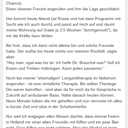
Chance).
Einen cleanen Freund angerufen und ihm die Lage geschildert.
Der kommt heute Abend (ist Russe und hat dass Programm mit
Sucht wie ich auch durch) und passt auf mich auf und räumt
meine Wohnung auf (habe ja 2,5 Wochen "durchgerockt"), da
mir die Kräfte dazu fehlen.
Bin froh, dass ich dann nicht alleine bin und solche Freunde
habe. Der wußte bis heute nichts von meinem Rückfall, sagte
aber:
"Hey man, egal was los ist. Ich helfe Dir. Brauchst was? Soll ich
Essen und Trinken mitbringen. Kann jeden passieren."
Noch bei meiner "ehemaligen" Langzeittherapie im Nebenort
angerufen - ist eine christliche Therapie. Bin selber Theologe.
Die waren betroffen - sind aber da für mich da für Gespräche in
Zukunft auf ambulanter Basis. Hätte danach heulen können.
Neun Monate haben die mir geholfen und nun verrocke ich alles
in kurzer Zeit und sitze in der Schafsscheiße.
Nur weil ich entgegen allen Wissen dachte, dass einmal Feiern
in Holland mir einer alten Freundin mit Kiffen und ein paar Bier
geht. Dass Kiffen war nicht schlimm. Aber der Alkohol ist mein