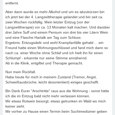
entfernt.
Aber dann wurde es mehr Alkohol und um es abzukürzen bin
ich jetzt bei der 4. Langzeittherapie gelandet und bin seit ca.
zwei Wochen rückfällig. Mein letzter Entzug (vor der
Langzeittherapie) vor ca. 13 Monaten kalt machen. Und dassbei
drei Jahre Suff und einem Pensum von drei bis vier Litern Wein
und eine Flasche Hartalk am Tag zum Schluss.
Ergebnis: Entzugsdelir und wohl Krampfanfälle gehabt ... ein
Freund hatte einen Wohnungsschlüssel und fand mich dann so
nach ca. einer Woche ohne Schlaf und ich hielt ihn für einen
Schlumpf - erkannte nur seine Stimme annähernd.
Ab in die Klinik, entgiftet und Therapie gemacht.
Nun mein Rückfall.
Habe heute für mich in meinem Zustand (Tremor, Angst,
Schweißausbrüche, leicht desorientiert) einiges geschafft.
Bin Dank Eurer "Arschtritte" raus aus die Wohnung - sonst hätte
ich die im Entzug bald nicht mehr verlassen können.
Mir etwas Rotwein besorgt, etwas getrunken im Wald wo mich
keiner sieht.
Mir vorher zu Hause einen Termin beim Suchtmediziner geben