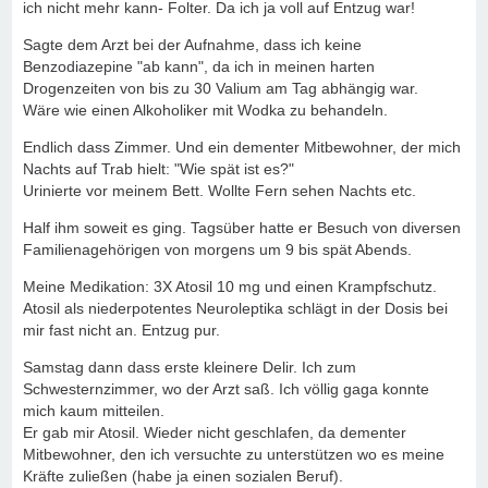
ich nicht mehr kann- Folter. Da ich ja voll auf Entzug war!
Sagte dem Arzt bei der Aufnahme, dass ich keine
Benzodiazepine "ab kann", da ich in meinen harten
Drogenzeiten von bis zu 30 Valium am Tag abhängig war.
Wäre wie einen Alkoholiker mit Wodka zu behandeln.
Endlich dass Zimmer. Und ein dementer Mitbewohner, der mich
Nachts auf Trab hielt: "Wie spät ist es?"
Urinierte vor meinem Bett. Wollte Fern sehen Nachts etc.
Half ihm soweit es ging. Tagsüber hatte er Besuch von diversen
Familienagehörigen von morgens um 9 bis spät Abends.
Meine Medikation: 3X Atosil 10 mg und einen Krampfschutz.
Atosil als niederpotentes Neuroleptika schlägt in der Dosis bei
mir fast nicht an. Entzug pur.
Samstag dann dass erste kleinere Delir. Ich zum
Schwesternzimmer, wo der Arzt saß. Ich völlig gaga konnte
mich kaum mitteilen.
Er gab mir Atosil. Wieder nicht geschlafen, da dementer
Mitbewohner, den ich versuchte zu unterstützen wo es meine
Kräfte zuließen (habe ja einen sozialen Beruf).