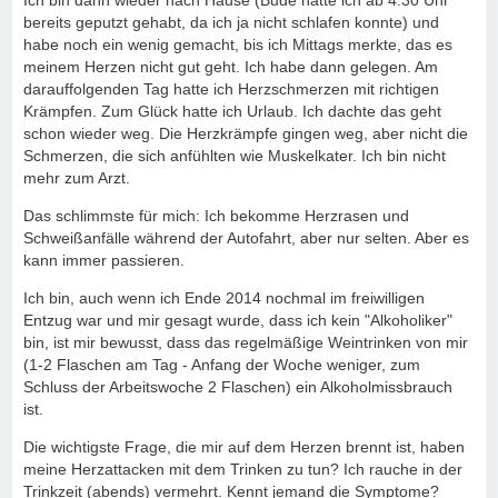
Ich bin dann wieder nach Hause (Bude hatte ich ab 4.30 Uhr
bereits geputzt gehabt, da ich ja nicht schlafen konnte) und
habe noch ein wenig gemacht, bis ich Mittags merkte, das es
meinem Herzen nicht gut geht. Ich habe dann gelegen. Am
darauffolgenden Tag hatte ich Herzschmerzen mit richtigen
Krämpfen. Zum Glück hatte ich Urlaub. Ich dachte das geht
schon wieder weg. Die Herzkrämpfe gingen weg, aber nicht die
Schmerzen, die sich anfühlten wie Muskelkater. Ich bin nicht
mehr zum Arzt.
Das schlimmste für mich: Ich bekomme Herzrasen und
Schweißanfälle während der Autofahrt, aber nur selten. Aber es
kann immer passieren.
Ich bin, auch wenn ich Ende 2014 nochmal im freiwilligen
Entzug war und mir gesagt wurde, dass ich kein "Alkoholiker"
bin, ist mir bewusst, dass das regelmäßige Weintrinken von mir
(1-2 Flaschen am Tag - Anfang der Woche weniger, zum
Schluss der Arbeitswoche 2 Flaschen) ein Alkoholmissbrauch
ist.
Die wichtigste Frage, die mir auf dem Herzen brennt ist, haben
meine Herzattacken mit dem Trinken zu tun? Ich rauche in der
Trinkzeit (abends) vermehrt. Kennt jemand die Symptome?