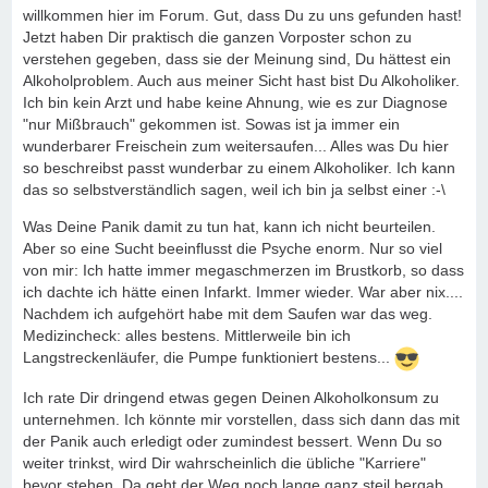
willkommen hier im Forum. Gut, dass Du zu uns gefunden hast!
Jetzt haben Dir praktisch die ganzen Vorposter schon zu
verstehen gegeben, dass sie der Meinung sind, Du hättest ein
Alkoholproblem. Auch aus meiner Sicht hast bist Du Alkoholiker.
Ich bin kein Arzt und habe keine Ahnung, wie es zur Diagnose
"nur Mißbrauch" gekommen ist. Sowas ist ja immer ein
wunderbarer Freischein zum weitersaufen... Alles was Du hier
so beschreibst passt wunderbar zu einem Alkoholiker. Ich kann
das so selbstverständlich sagen, weil ich bin ja selbst einer :-\
Was Deine Panik damit zu tun hat, kann ich nicht beurteilen.
Aber so eine Sucht beeinflusst die Psyche enorm. Nur so viel
von mir: Ich hatte immer megaschmerzen im Brustkorb, so dass
ich dachte ich hätte einen Infarkt. Immer wieder. War aber nix....
Nachdem ich aufgehört habe mit dem Saufen war das weg.
Medizincheck: alles bestens. Mittlerweile bin ich
Langstreckenläufer, die Pumpe funktioniert bestens...
Ich rate Dir dringend etwas gegen Deinen Alkoholkonsum zu
unternehmen. Ich könnte mir vorstellen, dass sich dann das mit
der Panik auch erledigt oder zumindest bessert. Wenn Du so
weiter trinkst, wird Dir wahrscheinlich die übliche "Karriere"
bevor stehen. Da geht der Weg noch lange ganz steil bergab.