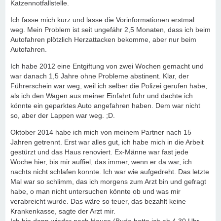
Katzennotfallstelle.
Ich fasse mich kurz und lasse die Vorinformationen erstmal
weg. Mein Problem ist seit ungefähr 2,5 Monaten, dass ich beim
Autofahren plötzlich Herzattacken bekomme, aber nur beim
Autofahren.
Ich habe 2012 eine Entgiftung von zwei Wochen gemacht und
war danach 1,5 Jahre ohne Probleme abstinent. Klar, der
Führerschein war weg, weil ich selber die Polizei gerufen habe,
als ich den Wagen aus meiner Einfahrt fuhr und dachte ich
könnte ein geparktes Auto angefahren haben. Dem war nicht
so, aber der Lappen war weg. ;D.
Oktober 2014 habe ich mich von meinem Partner nach 15
Jahren getrennt. Erst war alles gut, ich habe mich in die Arbeit
gestürzt und das Haus renoviert. Ex-Männe war fast jede
Woche hier, bis mir auffiel, das immer, wenn er da war, ich
nachts nicht schlafen konnte. Ich war wie aufgedreht. Das letzte
Mal war so schlimm, das ich morgens zum Arzt bin und gefragt
habe, o man nicht untersuchen könnte ob und was mir
verabreicht wurde. Das wäre so teuer, das bezahlt keine
Krankenkasse, sagte der Arzt mir.