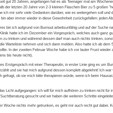
e seit gut 20 Jahren, angefangen hat es als Teenager mal am Wochenen
lb der letzten 20 Jahre von 2-3 kleinen Flaschen Bier zu 5 großen "h
e ich mir sehr viele Gedanken darüber, wie es weitergehen soll und d
 bin aber immer wieder in diese Gewohnheit zurückgefallen: jeden Abe
hres bin ich aufgrund von Burnout arbeitsunfähig und auf der Suche n
inik hatte ich im Dezember ein Vorgespräch, welches auch ganz gut g
n zu trinken und während dessen darf man auch nichts trinken, sonst 
ie Warteliste nehmen und sich dann melden. Also hatte ich ab dem 5.
te. In der zweiten Februar Woche habe ich vor lauter Frust wieder an
ens bis heute nicht).
lles Erstgespräch mit einer Therapeutin, in erster Linie ging es um B
zählt und sie hat mich aufgrund dessen komplett abgelehnt! Ich war
h gefragt, ob sie mich bitte therapieren würde, wenn ich beim Hausar
das Licht aufgegangen: ich will für mich aufhören zu trinken nicht für 
 Suchtberatung gesucht und wir haben die weiteren Schritte eingeleite
ner Woche nichts mehr getrunken, es geht mir auch recht gut dabei.