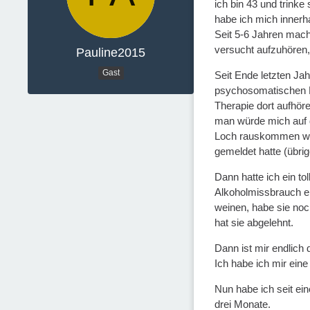
ich bin 43 und trink
habe ich mich innerha
Seit 5-6 Jahren mach
versucht aufzuhören,
Pauline2015
Gast
Seit Ende letzten Ja
psychosomatischen Kl
Therapie dort aufhöre
man würde mich auf d
Loch rauskommen woll
gemeldet hatte (übrig
Dann hatte ich ein to
Alkoholmissbrauch er
weinen, habe sie noc
hat sie abgelehnt.
Dann ist mir endlich 
Ich habe ich mir eine
Nun habe ich seit ei
drei Monate.