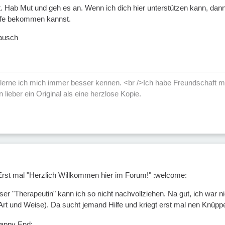
. Hab Mut und geh es an. Wenn ich dich hier unterstützen kann, dann 
lfe bekommen kannst.
tausch
erne ich mich immer besser kennen. <br />Ich habe Freundschaft mi
n lieber ein Original als eine herzlose Kopie.
Erst mal "Herzlich Willkommen hier im Forum!" :welcome:
ser "Therapeutin" kann ich so nicht nachvollziehen. Na gut, ich war n
 Art und Weise). Da sucht jemand Hilfe und kriegt erst mal nen Knüpp
Happy End: