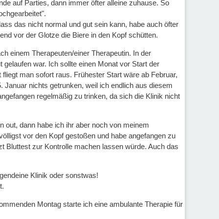
de auf Parties, dann immer öfter alleine zuhause. So
ochgearbeitet".
ass das nicht normal und gut sein kann, habe auch öfter
nd vor der Glotze die Biere in den Kopf schütten.
ach einem Therapeuten/einer Therapeutin. In der
elaufen war. Ich sollte einen Monat vor Start der
fliegt man sofort raus. Frühester Start wäre ab Februar,
 Januar nichts getrunken, weil ich endlich aus diesem
gefangen regelmäßig zu trinken, da sich die Klinik nicht
urn out, dann habe ich ihr aber noch von meinem
 völligst vor den Kopf gestoßen und habe angefangen zu
zt Bluttest zur Kontrolle machen lassen würde. Auch das
irgendeine Klinik oder sonstwas!
t.
 Kommenden Montag starte ich eine ambulante Therapie für