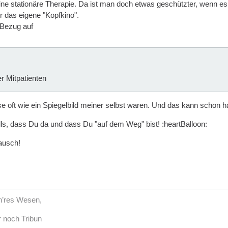
e stationäre Therapie. Da ist man doch etwas geschützter, wenn es m
r das eigene "Kopfkino".
 Bezug auf
r Mitpatienten
ese oft wie ein Spiegelbild meiner selbst waren. Und das kann schon h
lls, dass Du da und dass Du "auf dem Weg" bist! :heartBalloon:
ausch!
öh’res Wesen,
r noch Tribun