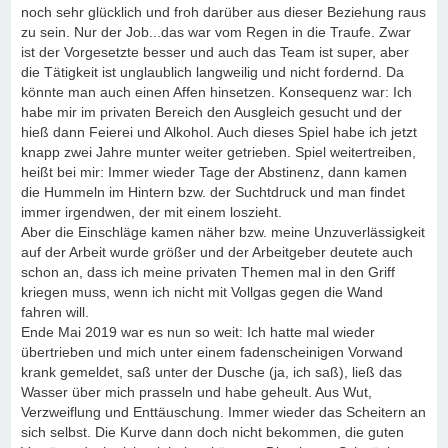
noch sehr glücklich und froh darüber aus dieser Beziehung raus
zu sein. Nur der Job...das war vom Regen in die Traufe. Zwar
ist der Vorgesetzte besser und auch das Team ist super, aber
die Tätigkeit ist unglaublich langweilig und nicht fordernd. Da
könnte man auch einen Affen hinsetzen. Konsequenz war: Ich
habe mir im privaten Bereich den Ausgleich gesucht und der
hieß dann Feierei und Alkohol. Auch dieses Spiel habe ich jetzt
knapp zwei Jahre munter weiter getrieben. Spiel weitertreiben,
heißt bei mir: Immer wieder Tage der Abstinenz, dann kamen
die Hummeln im Hintern bzw. der Suchtdruck und man findet
immer irgendwen, der mit einem loszieht.
Aber die Einschläge kamen näher bzw. meine Unzuverlässigkeit
auf der Arbeit wurde größer und der Arbeitgeber deutete auch
schon an, dass ich meine privaten Themen mal in den Griff
kriegen muss, wenn ich nicht mit Vollgas gegen die Wand
fahren will.
Ende Mai 2019 war es nun so weit: Ich hatte mal wieder
übertrieben und mich unter einem fadenscheinigen Vorwand
krank gemeldet, saß unter der Dusche (ja, ich saß), ließ das
Wasser über mich prasseln und habe geheult. Aus Wut,
Verzweiflung und Enttäuschung. Immer wieder das Scheitern an
sich selbst. Die Kurve dann doch nicht bekommen, die guten