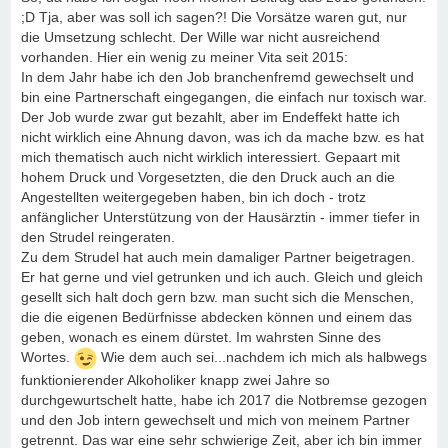
;D Tja, aber was soll ich sagen?! Die Vorsätze waren gut, nur
die Umsetzung schlecht. Der Wille war nicht ausreichend
vorhanden. Hier ein wenig zu meiner Vita seit 2015:
In dem Jahr habe ich den Job branchenfremd gewechselt und
bin eine Partnerschaft eingegangen, die einfach nur toxisch war.
Der Job wurde zwar gut bezahlt, aber im Endeffekt hatte ich
nicht wirklich eine Ahnung davon, was ich da mache bzw. es hat
mich thematisch auch nicht wirklich interessiert. Gepaart mit
hohem Druck und Vorgesetzten, die den Druck auch an die
Angestellten weitergegeben haben, bin ich doch - trotz
anfänglicher Unterstützung von der Hausärztin - immer tiefer in
den Strudel reingeraten.
Zu dem Strudel hat auch mein damaliger Partner beigetragen.
Er hat gerne und viel getrunken und ich auch. Gleich und gleich
gesellt sich halt doch gern bzw. man sucht sich die Menschen,
die die eigenen Bedürfnisse abdecken können und einem das
geben, wonach es einem dürstet. Im wahrsten Sinne des
Wortes.
Wie dem auch sei...nachdem ich mich als halbwegs
funktionierender Alkoholiker knapp zwei Jahre so
durchgewurtschelt hatte, habe ich 2017 die Notbremse gezogen
und den Job intern gewechselt und mich von meinem Partner
getrennt. Das war eine sehr schwierige Zeit, aber ich bin immer