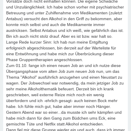
Vorsätze doch nicht einhalten können. Die eigene Schwäche
und Unzulänglichkeit. Ich habe schon vorher mit psychiatrischer
Betreuung und unter Zuhilfenahme von Medikamenten (zuletzt
Antabus) versucht den Alkohol in den Griff zu bekommen, aber
konnte mich selbst und auch die Medikamente immer
austricksen. Selbst Antabus und ich weiß, wie gefährlich das ist.
Bin ich auch nicht stolz drauf. Aber es ist bzw. war halt so.
Lange Rede kurzer Sinn: Ich hab nun meine Entgiftung
erfolgreich abgeschlossen, bin derzeit auf der Warteliste für
eine Entwöhnung und habe mich zur Überbrückung dieser
Phase Gruppentherapien angeschlossen.
Zum 01.10. fange ich einen neuen Job an und ich nutze diese
Übergangsphase vom alten Job zum neuen Job nun, um das
Thema "Alkohol" ausführlich anzugehen und einen Neustart zu
wagen. Der Jobwechsel war notwendig, da mein jetziger Job zu
sehr meine Alkoholthematik befeuert. Derzeit bin ich krank
geschrieben, weil externe Reize mich noch ein wenig
überfordern und ich -ehrlich gesagt- auch keinen Bock mehr
habe. Ich fühle mich gut, habe aber immer noch Hänger.
Gestern Abend war so einer...da musste ich sehr kämpfen und
habe mich dann für den Gang zum Büdchen ums Eck, eine
gemischte Tüte und Netflix statt Alkohol entschieden.
Dann fiel mir diese Gruppe wieder ein und auch, dass ich immer