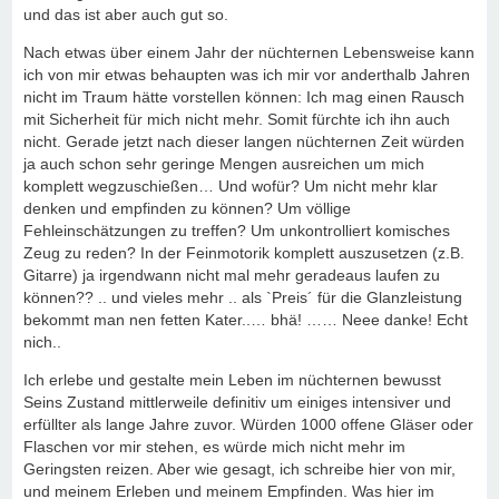
und das ist aber auch gut so.
Nach etwas über einem Jahr der nüchternen Lebensweise kann
ich von mir etwas behaupten was ich mir vor anderthalb Jahren
nicht im Traum hätte vorstellen können: Ich mag einen Rausch
mit Sicherheit für mich nicht mehr. Somit fürchte ich ihn auch
nicht. Gerade jetzt nach dieser langen nüchternen Zeit würden
ja auch schon sehr geringe Mengen ausreichen um mich
komplett wegzuschießen… Und wofür? Um nicht mehr klar
denken und empfinden zu können? Um völlige
Fehleinschätzungen zu treffen? Um unkontrolliert komisches
Zeug zu reden? In der Feinmotorik komplett auszusetzen (z.B.
Gitarre) ja irgendwann nicht mal mehr geradeaus laufen zu
können?? .. und vieles mehr .. als `Preis´ für die Glanzleistung
bekommt man nen fetten Kater..… bhä! …… Neee danke! Echt
nich..
Ich erlebe und gestalte mein Leben im nüchternen bewusst
Seins Zustand mittlerweile definitiv um einiges intensiver und
erfüllter als lange Jahre zuvor. Würden 1000 offene Gläser oder
Flaschen vor mir stehen, es würde mich nicht mehr im
Geringsten reizen. Aber wie gesagt, ich schreibe hier von mir,
und meinem Erleben und meinem Empfinden. Was hier im