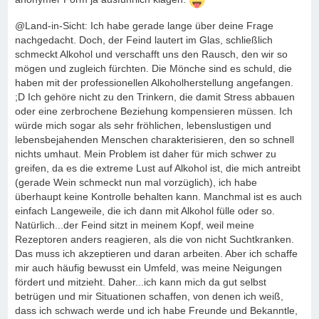
@Land-in-Sicht: Ich habe gerade lange über deine Frage
nachgedacht. Doch, der Feind lautert im Glas, schließlich
schmeckt Alkohol und verschafft uns den Rausch, den wir so
mögen und zugleich fürchten. Die Mönche sind es schuld, die
haben mit der professionellen Alkoholherstellung angefangen.
;D Ich gehöre nicht zu den Trinkern, die damit Stress abbauen
oder eine zerbrochene Beziehung kompensieren müssen. Ich
würde mich sogar als sehr fröhlichen, lebenslustigen und
lebensbejahenden Menschen charakterisieren, den so schnell
nichts umhaut. Mein Problem ist daher für mich schwer zu
greifen, da es die extreme Lust auf Alkohol ist, die mich antreibt
(gerade Wein schmeckt nun mal vorzüglich), ich habe
überhaupt keine Kontrolle behalten kann. Manchmal ist es auch
einfach Langeweile, die ich dann mit Alkohol fülle oder so.
Natürlich...der Feind sitzt in meinem Kopf, weil meine
Rezeptoren anders reagieren, als die von nicht Suchtkranken.
Das muss ich akzeptieren und daran arbeiten. Aber ich schaffe
mir auch häufig bewusst ein Umfeld, was meine Neigungen
fördert und mitzieht. Daher...ich kann mich da gut selbst
betrügen und mir Situationen schaffen, von denen ich weiß,
dass ich schwach werde und ich habe Freunde und Bekanntle,