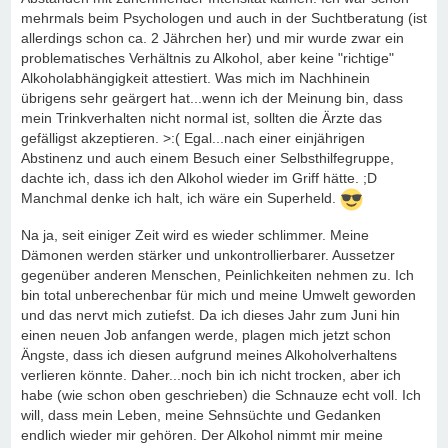
mehrmals beim Psychologen und auch in der Suchtberatung (ist
allerdings schon ca. 2 Jährchen her) und mir wurde zwar ein
problematisches Verhältnis zu Alkohol, aber keine "richtige"
Alkoholabhängigkeit attestiert. Was mich im Nachhinein
übrigens sehr geärgert hat...wenn ich der Meinung bin, dass
mein Trinkverhalten nicht normal ist, sollten die Ärzte das
gefälligst akzeptieren. >:( Egal...nach einer einjährigen
Abstinenz und auch einem Besuch einer Selbsthilfegruppe,
dachte ich, dass ich den Alkohol wieder im Griff hätte. ;D
Manchmal denke ich halt, ich wäre ein Superheld.
Na ja, seit einiger Zeit wird es wieder schlimmer. Meine
Dämonen werden stärker und unkontrollierbarer. Aussetzer
gegenüber anderen Menschen, Peinlichkeiten nehmen zu. Ich
bin total unberechenbar für mich und meine Umwelt geworden
und das nervt mich zutiefst. Da ich dieses Jahr zum Juni hin
einen neuen Job anfangen werde, plagen mich jetzt schon
Ängste, dass ich diesen aufgrund meines Alkoholverhaltens
verlieren könnte. Daher...noch bin ich nicht trocken, aber ich
habe (wie schon oben geschrieben) die Schnauze echt voll. Ich
will, dass mein Leben, meine Sehnsüchte und Gedanken
endlich wieder mir gehören. Der Alkohol nimmt mir meine