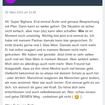
30. März 2015 um 14:49
44. Super Bighara. Erst einmal Ärztin und genaue Besprechung
mit Plan. Dann kann es weiter gehen. Die Situation ist sicher
nicht einfach, aber man (du) kann alles schaffen.
Wie
ist im
Moment noch unwichtig. Wichtig bist jetzt erst einmal du. Ich
habe mit meinem Partner damals kann klar gesprochen. Er
trinkt (trank) gerne mal 1 Glas Wein. Damals auch noch mehr.
Er hat sofort reagiert und in meinem Beisein nicht mehr
getrunken. Wir haben viel geredet. Jetzt trinkt er sehr selten
auch mal ein Glas Wein in meinem Beisein. Aber wirklich selten.
Mich stört es allerdings auch nicht mehr. Mein Freund hat
festgestellt, dass es ihm ohne Alkohol auch viel besser geht.
Vielleicht bekommst du so etwas mit deinem Schatz ja auch hin
- oder ähnlich. Manchmal reagieren die Menschen ganz anders,
als man annimmt. Aber wie auch immer: Erst einmal geht es um
dich. Ich wünsch dir ganz viel Kraft. Du hörst dich sehr
entschlossen und auch selbstbewusst an. Also, schau voraus
und gehe DEINEN Weg - umkehren gilt nicht (
).